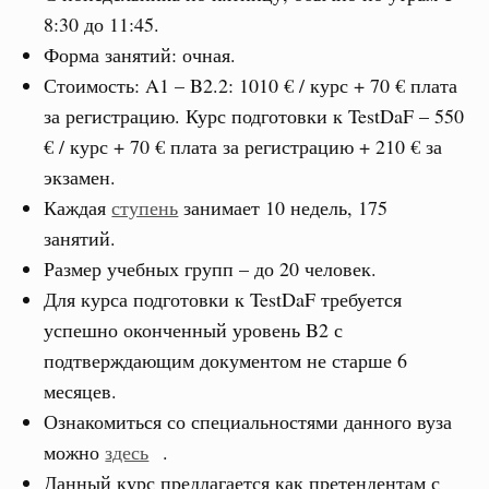
8:30 до 11:45.
Форма занятий: очная.
Стоимость: A1 – B2.2:
1010 €
/ курс +
70 €
плата
за регистрацию. Курс подготовки к TestDaF – 55
0
€
/ курс +
70 €
плата за регистрацию +
210 €
за
экзамен.
Каждая
ступень
занимает 10 недель, 175
занятий.
Размер учебных групп – до 20 человек.
Для курса подготовки к TestDaF требуется
успешно оконченный уровень B2 с
подтверждающим документом не старше 6
месяцев.
Ознакомиться со специальностями данного вуза
можно
здесь
.
Данный курс предлагается как претендентам с