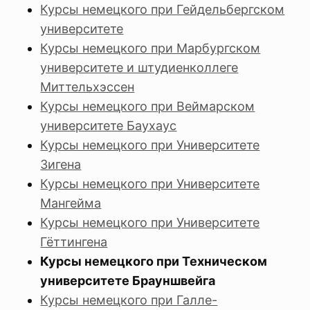
Курсы немецкого при Гейдельбергском
университете
Курсы немецкого при Марбургском
университете и штудиенколлеге
Миттельхэссен
Курсы немецкого при Веймарском
университете Баухаус
Курсы немецкого при Университете
Зигена
Курсы немецкого при Университете
Мангейма
Курсы немецкого при Университете
Гёттингена
Курсы немецкого при Техническом
университете Брауншвейга
Курсы немецкого при Галле-