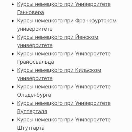
Курсы немецкого при Университете
Ганновера
Курсы немецкого при Франкфуртском
университете
Курсы немецкого при Йенском
университете
Курсы немецкого при Университете
Грайфсвальда
Курсы немецкого при Кильском
университете
Курсы немецкого при Университете
Ольденбурга
Курсы немецкого при Университете
Вупперталя
Курсы немецкого при Университете
Штутгарта