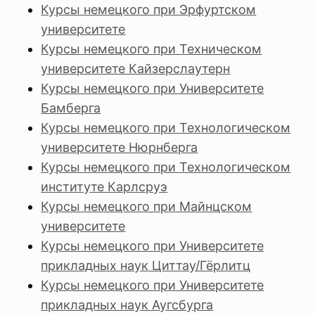
Курсы немецкого при Эрфуртском
университете
Курсы немецкого при Техническом
университете Кайзерслаутерн
Курсы немецкого при Университете
Бамберга
Курсы немецкого при Технологическом
университете Нюрнберга
Курсы немецкого при Технологическом
институте Карлсруэ
Курсы немецкого при Майнцском
университете
Курсы немецкого при Университете
прикладных наук Циттау/Гёрлитц
Курсы немецкого при Университете
прикладных наук Аугсбурга