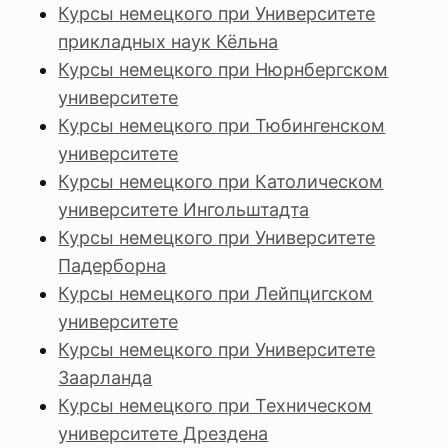
Курсы немецкого при Университете
прикладных наук Кёльна
Курсы немецкого при Нюрнбергском
университете
Курсы немецкого при Тюбингенском
университете
Курсы немецкого при Католическом
университете Ингольштадта
Курсы немецкого при Университете
Падерборна
Курсы немецкого при Лейпцигском
университете
Курсы немецкого при Университете
Заарланда
Курсы немецкого при Техническом
университете Дрездена