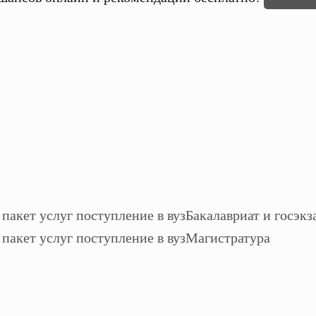
Бакалавриат и госэкз
Магистратура