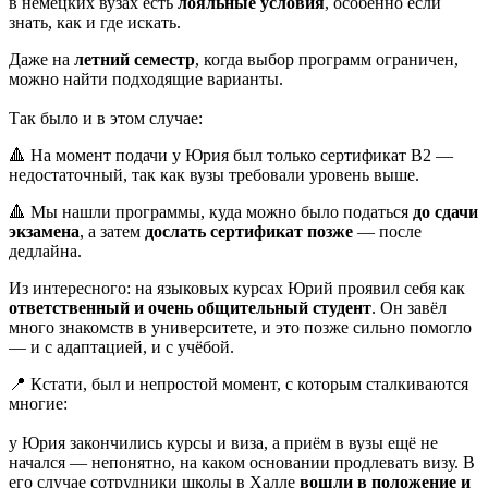
в немецких вузах есть
лояльные условия
, особенно если
знать, как и где искать.
Даже на
летний семестр
, когда выбор программ ограничен,
можно найти подходящие варианты.
Так было и в этом случае:
🔺 На момент подачи у Юрия был только сертификат B2 —
недостаточный, так как вузы требовали уровень выше.
🔺 Мы нашли программы, куда можно было податься
до сдачи
экзамена
, а затем
дослать сертификат позже
— после
дедлайна.
Из интересного: на языковых курсах Юрий проявил себя как
ответственный и очень общительный студент
. Он завёл
много знакомств в университете, и это позже сильно помогло
— и с адаптацией, и с учёбой.
📍 Кстати, был и непростой момент, с которым сталкиваются
многие:
у Юрия закончились курсы и виза, а приём в вузы ещё не
начался — непонятно, на каком основании продлевать визу. В
его случае сотрудники школы в Халле
вошли в положение и