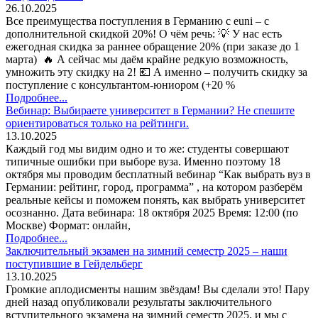
26.10.2025
Все преимущества поступления в Германию с euni – с
дополнительной скидкой 20%! О чём речь: 💡 У нас есть
ежегодная скидка за раннее обращение 20% (при заказе до 1
марта) 🔥 А сейчас мы даём крайне редкую возможность,
умножить эту скидку на 2! 💶 А именно – получить скидку за
поступление с консультантом-юниором (+20 %
Подробнее...
Вебинар: Выбираете университет в Германии? Не спешите
ориентироваться только на рейтинги.
13.10.2025
Каждый год мы видим одно и то же: студенты совершают
типичные ошибки при выборе вуза. Именно поэтому 18
октября мы проводим бесплатный вебинар “Как выбрать вуз в
Германии: рейтинг, город, программа” , на котором разберём
реальные кейсы и поможем понять, как выбрать университет
осознанно. Дата вебинара: 18 октября 2025 Время: 12:00 (по
Москве) Формат: онлайн,
Подробнее...
Заключительный экзамен на зимний семестр 2025 – наши
поступившие в Гейдельберг
13.10.2025
Громкие аплодисменты нашим звёздам! Вы сделали это! Пару
дней назад опубликовали результаты заключительного
вступительного экзамена на зимний семестр 2025, и мы с