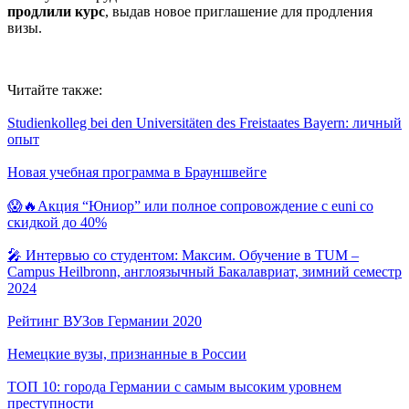
продлили курс
, выдав новое приглашение для продления
визы.
Читайте также:
Studienkolleg bei den Universitäten des Freistaates Bayern: личный
опыт
Новая учебная программа в Брауншвейге
😱🔥Акция “Юниор” или полное сопровождение с euni со
скидкой до 40%
🎤 Интервью со студентом: Максим. Обучение в TUM –
Campus Heilbronn, англоязычный Бакалавриат, зимний семестр
2024
Рейтинг ВУЗов Германии 2020
Немецкие вузы, признанные в России
ТОП 10: города Германии с самым высоким уровнем
преступности