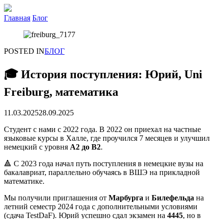
Главная
Блог
POSTED IN
БЛОГ
🎓 История поступления: Юрий, Uni
Freiburg, математика
11.03.2025
28.09.2025
Студент с нами с 2022 года. В 2022 он приехал на частные
языковые курсы в Халле, где проучился 7 месяцев и улучшил
немецкий с уровня
A2 до B2
.
🔺 С 2023 года начал путь поступления в немецкие вузы на
бакалавриат, параллельно обучаясь в ВШЭ на прикладной
математике.
Мы получили приглашения от
Марбурга
и
Билефельда
на
летний семестр 2024 года с дополнительными условиями
(сдача TestDaF). Юрий успешно сдал экзамен на
4445
, но в