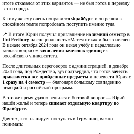
итоге отказался от этих вариантов — не был готов к переезду
в эти города.
К тому же ему очень понравился
Фрайбург
, и он решил в
спокойном темпе попробовать поступить именно туда.
📍 В итоге Юрий получил приглашение на
зимний семестр в
Uni Freiburg
на специальность «Математика» и был зачислен.
В начале октября 2024 года он начал учёбу и параллельно
занялся вопросом
зачисления зачетных единиц
из
российского университета.
После длительных переговоров с администрацией, в декабре
2024 года, под Рождество, вуз подтвердил, что готов
зачесть
практически все пройденные предметы
и перевести Юрия
с
1 сразу на 4 семестр
— благодаря большому совпадению
немецкой и российской программ.
В это же время удачно решился и бытовой вопрос — Юрий
нашёл жильё и теперь
снимает отдельную квартиру во
Фрайбурге
.
Для тех, кто планирует поступать в Германию, важно
понимать: