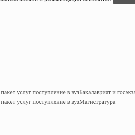
Бакалавриат и госэкз
Магистратура