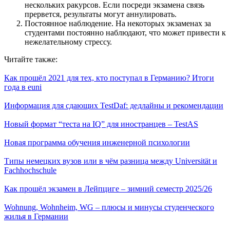
нескольких ракурсов. Если посреди экзамена связь
прервется, результаты могут аннулировать.
Постоянное наблюдение. На некоторых экзаменах за
студентами постоянно наблюдают, что может привести к
нежелательному стрессу.
Читайте также:
Как прошёл 2021 для тех, кто поступал в Германию? Итоги
года в euni
Информация для сдающих TestDaf: дедлайны и рекомендации
Новый формат “теста на IQ” для иностранцев – TestAS
Новая программа обучения инженерной психологии
Типы немецких вузов или в чём разница между Universität и
Fachhochschule
Как прошёл экзамен в Лейпциге – зимний семестр 2025/26
Wohnung, Wohnheim, WG – плюсы и минусы студенческого
жилья в Германии