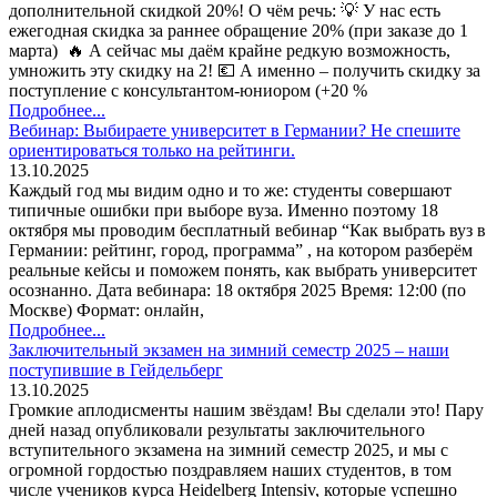
дополнительной скидкой 20%! О чём речь: 💡 У нас есть
ежегодная скидка за раннее обращение 20% (при заказе до 1
марта) 🔥 А сейчас мы даём крайне редкую возможность,
умножить эту скидку на 2! 💶 А именно – получить скидку за
поступление с консультантом-юниором (+20 %
Подробнее...
Вебинар: Выбираете университет в Германии? Не спешите
ориентироваться только на рейтинги.
13.10.2025
Каждый год мы видим одно и то же: студенты совершают
типичные ошибки при выборе вуза. Именно поэтому 18
октября мы проводим бесплатный вебинар “Как выбрать вуз в
Германии: рейтинг, город, программа” , на котором разберём
реальные кейсы и поможем понять, как выбрать университет
осознанно. Дата вебинара: 18 октября 2025 Время: 12:00 (по
Москве) Формат: онлайн,
Подробнее...
Заключительный экзамен на зимний семестр 2025 – наши
поступившие в Гейдельберг
13.10.2025
Громкие аплодисменты нашим звёздам! Вы сделали это! Пару
дней назад опубликовали результаты заключительного
вступительного экзамена на зимний семестр 2025, и мы с
огромной гордостью поздравляем наших студентов, в том
числе учеников курса Heidelberg Intensiv, которые успешно