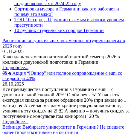
штудиенколлегах в 2024-25 году
Сортировка мусора в Германии: как это работает и
почему это важно?
ТОП 10: города Германии с самым высоким уровнем
преступности
10 лучших студенческих городов Германии
Расписание вступительных экзаменов в штудиенколлегах в
2026 году
01.11.2025
Календарь экзаменов на зимний и летний семестр 2026 в
колледжи довузовской подготовки в Германии
Подробнее...
😱🔥Акция “Юниор” или полное сопровождение с euni со
скидкой до 40%
26.10.2025
Все преимущества поступления в Германию с euni – с
дополнительной скидкой 20%! О чём речь: 💡 У нас есть
ежегодная скидка за раннее обращение 20% (при заказе до 1
марта) 🔥 А сейчас мы даём крайне редкую возможность,
умножить эту скидку на 2! 💶 А именно – получить скидку за
поступление с консультантом-юниором (+20 %
Подробнее...
Вебинар: Выбираете университет в Германии? Не спешите
ориентироваться только на рейтинги.