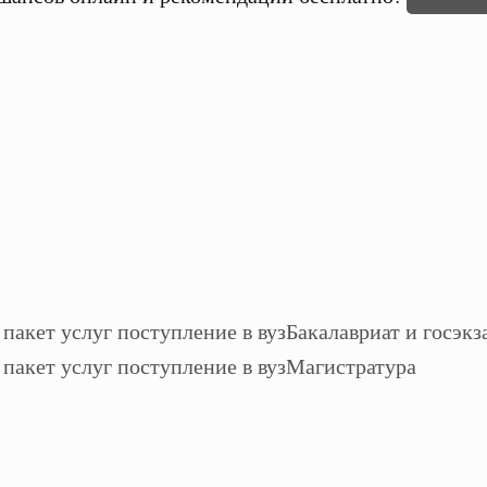
Бакалавриат и госэкз
Магистратура