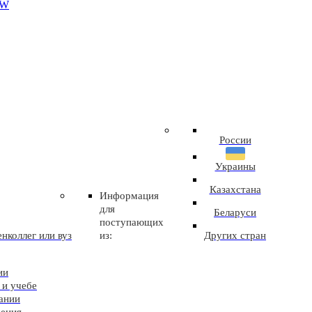
EW
России
Украины
Казахстана
Информация
для
Беларуси
поступающих
нколлег или вуз
из:
Других стран
ии
 и учебе
ании
чения