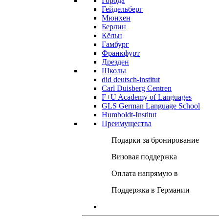
Города
Гейдельберг
Мюнхен
Берлин
Кёльн
Гамбург
Франкфурт
Дрезден
Школы
did deutsch-institut
Carl Duisberg Centren
F+U Academy of Languages
GLS German Language School
Humboldt-Institut
Преимущества
Подарки за бронирование
Визовая поддержка
Оплата напрямую в
Поддержка в Германии