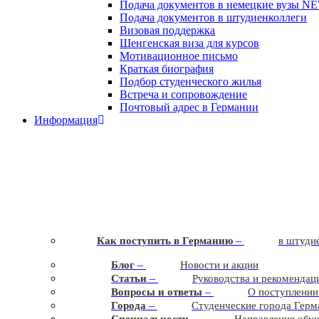
Подача документов в немецкие вузы
N
Подача документов в штудиенколлеги
Визовая поддержка
Шенгенская виза для курсов
Мотивационное письмо
Краткая биография
Подбор студенческого жилья
Встреча и сопровождение
Почтовый адрес в Германии
Информация
–
Как поступить в Германию
в штудие
–
Блог
Новости и акции
–
Статьи
Руководства и рекомендац
–
Вопросы и ответы
О поступлении
–
Города
Студенческие города Герм
–
Cпециальности
Направления обу