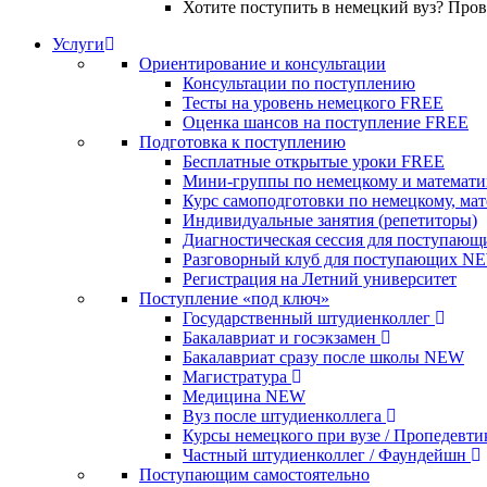
Хотите поступить в немецкий вуз? Про
Услуги
Ориентирование и консультации
Консультации по поступлению
Тесты на уровень немецкого
FREE
Оценка шансов на поступление
FREE
Подготовка к поступлению
Бесплатные открытые уроки
FREE
Мини-группы по немецкому и математи
Курс самоподготовки по немецкому, ма
Индивидуальные занятия (репетиторы)
Диагностическая сессия для поступающ
Разговорный клуб для поступающих
N
Регистрация на Летний университет
Поступление «под ключ»
Государственный штудиенколлег
Бакалавриат и госэкзамен
Бакалавриат сразу после школы
NEW
Магистратура
Медицина
NEW
Вуз после штудиенколлега
Курсы немецкого при вузе / Пропедевт
Частный штудиенколлег / Фаундейшн
Поступающим самостоятельно