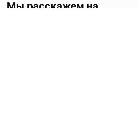
Мы расскажем на
основе нашего опыта:
🔸 Какие пути поступления в Германию
существуют и проверены опытом учеников
🔸 Из-за каких ошибок абитуриенты не поступают
с первого раза
🔸 Сколько времени понадобится на подготовку к
поступлению конкретно в вашей ситуации
🔸 Как подготовиться к поступлению в
Studienkolleg за год