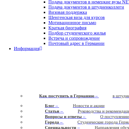
Подача документов в немецкие вузы
N
Подача документов в штудиенколлеги
Визовая поддержка
Шенгенская виза для курсов
Мотивационное письмо
Краткая биография
Подбор студенческого жилья
Встреча и сопровождение
Почтовый адрес в Германии
Информация
–
Как поступить в Германию
в штудие
–
Блог
Новости и акции
–
Статьи
Руководства и рекомендац
–
Вопросы и ответы
О поступлении
–
Города
Студенческие города Герм
–
Cпециальности
Направления обу