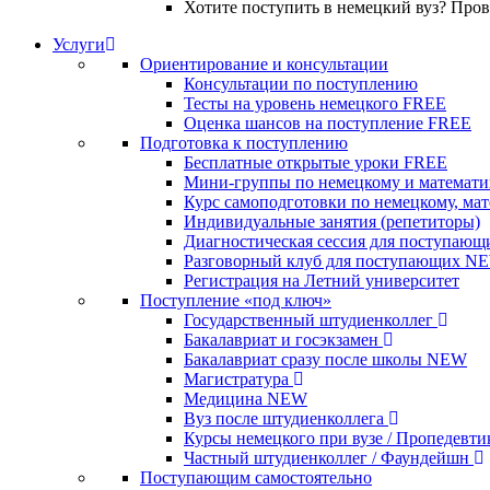
Хотите поступить в немецкий вуз? Про
Услуги
Ориентирование и консультации
Консультации по поступлению
Тесты на уровень немецкого
FREE
Оценка шансов на поступление
FREE
Подготовка к поступлению
Бесплатные открытые уроки
FREE
Мини-группы по немецкому и математи
Курс самоподготовки по немецкому, ма
Индивидуальные занятия (репетиторы)
Диагностическая сессия для поступающ
Разговорный клуб для поступающих
N
Регистрация на Летний университет
Поступление «под ключ»
Государственный штудиенколлег
Бакалавриат и госэкзамен
Бакалавриат сразу после школы
NEW
Магистратура
Медицина
NEW
Вуз после штудиенколлега
Курсы немецкого при вузе / Пропедевт
Частный штудиенколлег / Фаундейшн
Поступающим самостоятельно