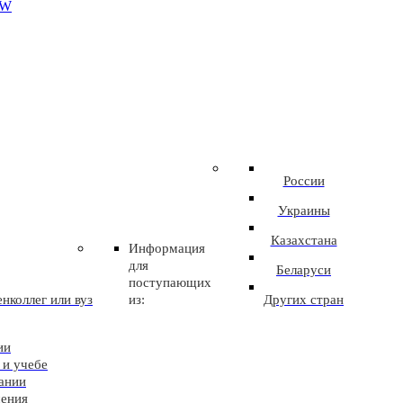
EW
России
Украины
Казахстана
Информация
для
Беларуси
поступающих
нколлег или вуз
из:
Других стран
ии
 и учебе
ании
чения