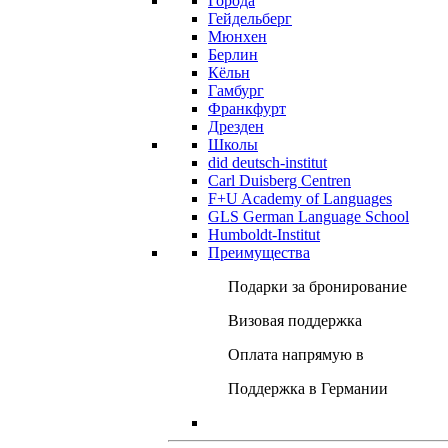
Города
Гейдельберг
Мюнхен
Берлин
Кёльн
Гамбург
Франкфурт
Дрезден
Школы
did deutsch-institut
Carl Duisberg Centren
F+U Academy of Languages
GLS German Language School
Humboldt-Institut
Преимущества
Подарки за бронирование
Визовая поддержка
Оплата напрямую в
Поддержка в Германии