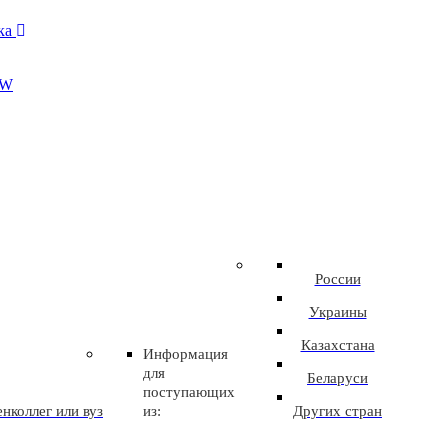
ика
EW
России
Украины
Казахстана
Информация
для
Беларуси
поступающих
нколлег или вуз
из:
Других стран