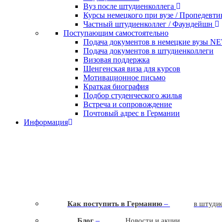
Вуз после штудиенколлега
Курсы немецкого при вузе / Пропедевт
Частный штудиенколлег / Фаундейшн
Поступающим самостоятельно
Подача документов в немецкие вузы
N
Подача документов в штудиенколлеги
Визовая поддержка
Шенгенская виза для курсов
Мотивационное письмо
Краткая биография
Подбор студенческого жилья
Встреча и сопровождение
Почтовый адрес в Германии
Информация
–
Как поступить в Германию
в штудие
–
Блог
Новости и акции