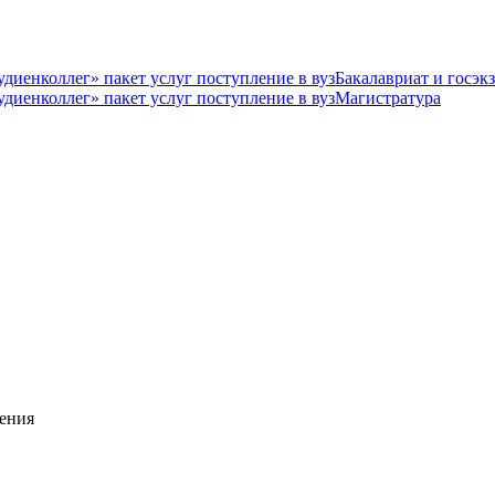
Бакалавриат и госэк
Магистратура
ения