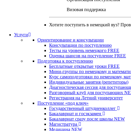
Визовая поддержка
Хотите поступить в немецкий вуз? Про
Услуги
Ориентирование и консультации
Консультации по поступлению
Тесты на уровень немецкого
FREE
Оценка шансов на поступление
FREE
Подготовка к поступлению
Бесплатные открытые уроки
FREE
Мини-группы по немецкому и математи
Курс самоподготовки по немецкому, ма
Индивидуальные занятия (репетиторы)
Диагностическая сессия для поступающ
Разговорный клуб для поступающих
N
Регистрация на Летний университет
Поступление «под ключ»
Государственный штудиенколлег
Бакалавриат и госэкзамен
Бакалавриат сразу после школы
NEW
Магистратура
Медицина
NEW