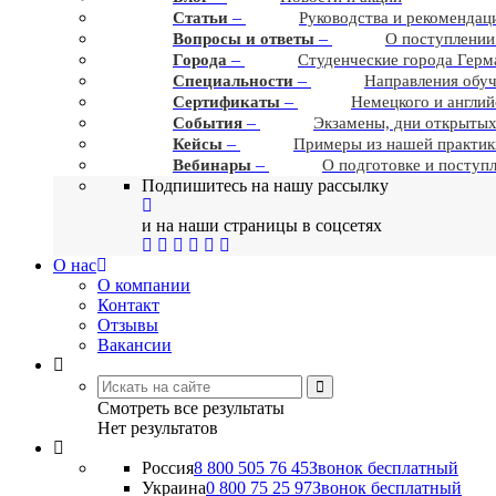
–
Статьи
Руководства и рекомендац
–
Вопросы и ответы
О поступлении
–
Города
Студенческие города Герм
–
Cпециальности
Направления обу
–
Сертификаты
Немецкого и англий
–
События
Экзамены, дни открытых
–
Кейсы
Примеры из нашей практик
–
Вебинары
О подготовке и поступ
Подпишитесь на нашу рассылку
и на наши страницы в соцсетях
О нас
О компании
Контакт
Отзывы
Вакансии
Смотреть все результаты
Нет результатов
Россия
8 800 505 76 45
Звонок бесплатный
Украина
0 800 75 25 97
Звонок бесплатный