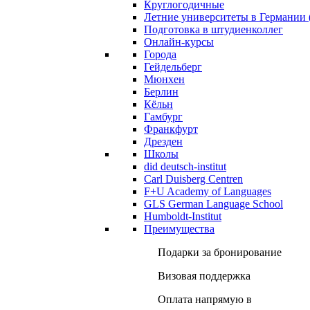
Круглогодичные
Летние университеты в Германии 
Подготовка в штудиенколлег
Онлайн-курсы
Города
Гейдельберг
Мюнхен
Берлин
Кёльн
Гамбург
Франкфурт
Дрезден
Школы
did deutsch-institut
Carl Duisberg Centren
F+U Academy of Languages
GLS German Language School
Humboldt-Institut
Преимущества
Подарки за бронирование
Визовая поддержка
Оплата напрямую в