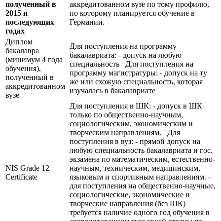
полученный в
аккредитованном вузе по тому профилю,
2015 и
по которому планируется обучение в
последующих
Германии.
годах
Диплом
Для поступления на программу
бакалавра
бакалавриата: - допуск на любую
(минимум 4 года
специальность Для поступления на
обучения),
программу магистратуры: - допуск на ту
полученный в
же или схожую специальность, которая
аккредитованном
изучалась в бакалавриате
вузе
Для поступления в ШК: - допуск в ШК
только по общественно-научным,
социологическим, экономическим и
творческим направлениям. Для
поступления в вуз: - прямой допуск на
любую специальность бакалавриата и гос.
экзамена по математическим, естественно-
NIS Grade 12
научным, техническим, медицинским,
Certificate
языковым и спортивным направлениям. -
для поступления на общественно-научные,
социологические, экономические и
творческие направления (без ШК)
требуется наличие одного год обучения в