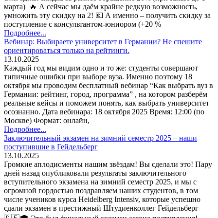
марта) 🔥 А сейчас мы даём крайне редкую возможность,
умножить эту скидку на 2! 💶 А именно – получить скидку за
поступление с консультантом-юниором (+20 %
Подробнее...
Вебинар: Выбираете университет в Германии? Не спешите
ориентироваться только на рейтинги.
13.10.2025
Каждый год мы видим одно и то же: студенты совершают
типичные ошибки при выборе вуза. Именно поэтому 18
октября мы проводим бесплатный вебинар “Как выбрать вуз в
Германии: рейтинг, город, программа” , на котором разберём
реальные кейсы и поможем понять, как выбрать университет
осознанно. Дата вебинара: 18 октября 2025 Время: 12:00 (по
Москве) Формат: онлайн,
Подробнее...
Заключительный экзамен на зимний семестр 2025 – наши
поступившие в Гейдельберг
13.10.2025
Громкие аплодисменты нашим звёздам! Вы сделали это! Пару
дней назад опубликовали результаты заключительного
вступительного экзамена на зимний семестр 2025, и мы с
огромной гордостью поздравляем наших студентов, в том
числе учеников курса Heidelberg Intensiv, которые успешно
сдали экзамен в престижный Штудиенколлег Гейдельберг