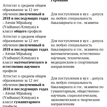
Германии
Аттестат о среднем общем
образовании за 12 лет
обучения (
полученный в
Для поступления в вуз: - допуск
2018 и последующих годах
на любую специальность
-
Atestat Mijnakarg
бакалавриата и гос. экзамена
(Yndhanur) Krtutyan) в
классе
общего
профиля
Аттестат о среднем общем
образовании за 12 лет
Для поступления в вуз: - допуск
обучения (
полученный в
на любую специальность
2018 и последующих годах
бакалавриата и гос. экзамена по
-
Atestat Mijnakarg
математическим, естественно-
(Yndhanur) Krtutyan) в
научным, техническим,
классе
математического и
медицинским и спортивным
естественно-научного
направлениям
профиля
Аттестат о среднем общем
Для поступления в вуз: - допуск
образовании за 12 лет
на любую специальность
обучения (
полученный в
бакалавриата и гос. экзамена по
2018 и последующих годах
гуманитарным, общественно-
-
Atestat Mijnakarg
научным, социологическим,
(Yndhanur) Krtutyan) в
экономическим и творческим
классе
гуманитарного
направлениям
профиля