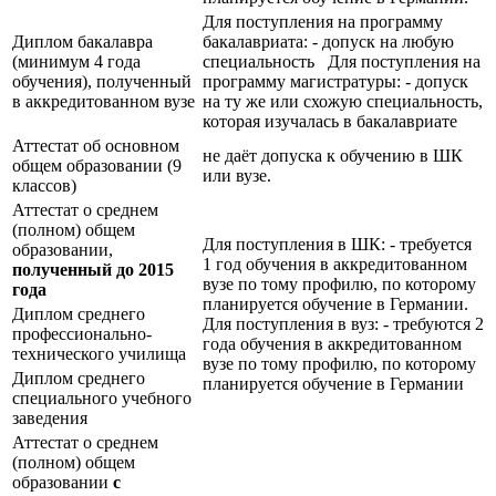
Для поступления на программу
Диплом бакалавра
бакалавриата: - допуск на любую
(минимум 4 года
специальность Для поступления на
обучения), полученный
программу магистратуры: - допуск
в аккредитованном вузе
на ту же или схожую специальность,
которая изучалась в бакалавриате
Аттестат об основном
не даёт допуска к обучению в ШК
общем образовании (9
или вузе.
классов)
Аттестат о среднем
(полном) общем
Для поступления в ШК: - требуется
образовании,
1 год обучения в аккредитованном
полученный до 2015
вузе по тому профилю, по которому
года
планируется обучение в Германии.
Диплом среднего
Для поступления в вуз: - требуются 2
профессионально-
года обучения в аккредитованном
технического училища
вузе по тому профилю, по которому
Диплом среднего
планируется обучение в Германии
специального учебного
заведения
Аттестат о среднем
(полном) общем
образовании
с