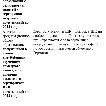
образовании
с
отличием / с
золотой /
серебряной
медалью,
полученный до
2015 года
Для поступления в ШК: - допуск в ШК на
Аттестат о
любое направление Для поступления в
среднем (полном)
вуз: - требуются 2 года обучения в
общем
аккредитованном вузе по тому профилю,
образовании,
по которому планируется обучение в
полученный в
Германии
школе с
углублённым
изучением
немецкого
языка, при
наличии
языкового
сертификата
DSD
,
полученный до
2015 года