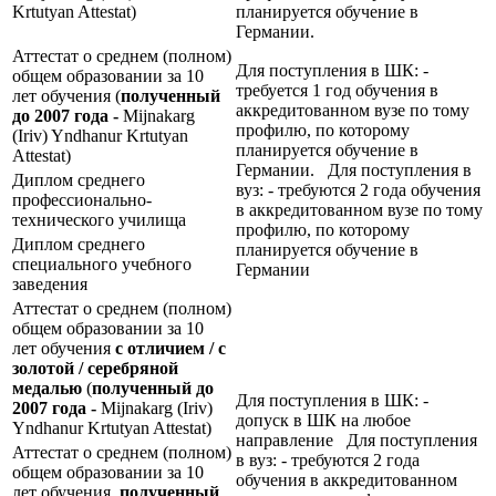
Krtutyan Attestat)
планируется обучение в
Германии.
Аттестат о среднем (полном)
Для поступления в ШК: -
общем образовании за 10
требуется 1 год обучения в
лет обучения (
полученный
аккредитованном вузе по тому
до 2007 года -
Mijnakarg
профилю, по которому
(Iriv) Yndhanur Krtutyan
планируется обучение в
Attestat)
Германии. Для поступления в
Диплом среднего
вуз: - требуются 2 года обучения
профессионально-
в аккредитованном вузе по тому
технического училища
профилю, по которому
Диплом среднего
планируется обучение в
специального учебного
Германии
заведения
Аттестат о среднем (полном)
общем образовании за 10
лет обучения
с отличием / с
золотой / серебряной
медалью
(
полученный до
Для поступления в ШК: -
2007 года -
Mijnakarg (Iriv)
допуск в ШК на любое
Yndhanur Krtutyan Attestat)
направление Для поступления
Аттестат о среднем (полном)
в вуз: - требуются 2 года
общем образовании за 10
обучения в аккредитованном
лет обучения,
полученный