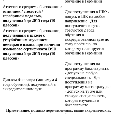
обучение в Германии
Аттестат о среднем образовании
с
отличием / с золотой /
Для поступления в ШК: -
серебряной медалью,
допуск в ШК на любое
полученный до 2015 года (10
направление Для
классов)
поступления в вуз: -
требуются 2 года
Аттестат о среднем образовании,
обучения в
полученный в школе с
аккредитованном вузе по
углублённым изучением
тому профилю, по
немецкого языка, при наличии
которому планируется
языкового сертификата
DSD,
обучение в Германии
полученный до 2015 года (10
классов)
Для поступления на
программу бакалавриата:
- допуск на любую
специальность Для
Диплом бакалавра (минимум 4
поступления на
года обучения), полученный в
программу магистратуры:
аккредитованном вузе
- допуск на ту же или
схожую специальность,
которая изучалась в
бакалавриате
Примечание
: помимо перечисленных выше академических