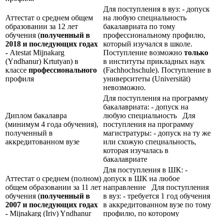
Для поступления в вуз: - допуск
Аттестат о среднем общем
на любую специальность
образовании за 12 лет
бакалавриата по тому
обучения (
полученный в
профессиональному профилю,
2018 и последующих годах
который изучался в школе.
-
Atestat Mijnakarg
Поступление возможно
только
(Yndhanur) Krtutyan) в
в институты прикладных наук
классе
профессионального
(Fachhochschule). Поступление в
профиля
университеты (Universität)
невозможно.
Для поступления на программу
бакалавриата: - допуск на
Диплом бакалавра
любую специальность Для
(минимум 4 года обучения),
поступления на программу
полученный в
магистратуры: - допуск на ту же
аккредитованном вузе
или схожую специальность,
которая изучалась в
бакалавриате
Для поступления в ШК: -
Аттестат о среднем (полном)
допуск в ШК на любое
общем образовании за 11 лет
направление Для поступления
обучения (
полученный в
в вуз: - требуется 1 год обучения
2007 и последующих годах
в аккредитованном вузе по тому
-
Mijnakarg (Iriv) Yndhanur
профилю, по которому