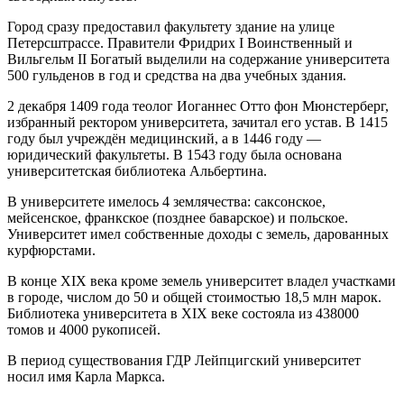
Город сразу предоставил факультету здание на улице
Петерсштрассе. Правители Фридрих I Воинственный и
Вильгельм II Богатый выделили на содержание университета
500 гульденов в год и средства на два учебных здания.
2 декабря 1409 года теолог Иоганнес Отто фон Мюнстерберг,
избранный ректором университета, зачитал его устав. В 1415
году был учреждён медицинский, а в 1446 году —
юридический факультеты. В 1543 году была основана
университетская библиотека Альбертина.
В университете имелось 4 землячества: саксонское,
мейсенское, франкское (позднее баварское) и польское.
Университет имел собственные доходы с земель, дарованных
курфюрстами.
В конце XIX века кроме земель университет владел участками
в городе, числом до 50 и общей стоимостью 18,5 млн марок.
Библиотека университета в XIX веке состояла из 438000
томов и 4000 рукописей.
В период существования ГДР Лейпцигский университет
носил имя Карла Маркса.