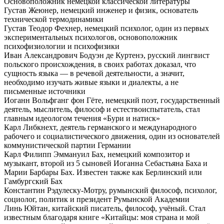
Основоположник немецкой классической литературы
Густав Жеюнер, немецкий инженер и физик, основатель
технической термодинамики
Густав Теодор Фехнер, немецкий психолог, один из первых
экспериментальных психологов, основоположник
психофизиологии и психофизики
Иван Александрович Бодуэн де Куртенэ, русский лингвист
польского происхождения, в своих работах доказал, что
сущность языка — в речевой деятельности, а значит,
необходимо изучать живые языки и диалекты, а не
письменные источники
Иоганн Вольфганг фон Гёте, немецкий поэт, государственный
деятель, мыслитель, философ и естествоиспытатель, стал
главным идеологом течения «Бури и натиск»
Карл Либкнехт, деятель германского и международного
рабочего и социалистического движения, один из основателей
коммунистической партии Германии
Карл Филипп Эммануил Бах, немецкий композитор и
музыкант, второй из 5 сыновей Иоганна Себастьяна Баха и
Марии Барбары Бах. Известен также как Берлинский или
Гамбургский Бах
Константин Рэдулеску-Мотру, румынский философ, психолог,
социолог, политик и президент Румынской Академии
Линь Юйтан, китайский писатель, философ, учёный. Стал
известным благодаря книге «Китайцы: моя страна и мой