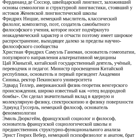
Фердинанд де Соссюр, швейцарский лингвист, заложивший
основы семиологии и структурной лингвистики, стоявший у
истоков Женевской лингвистической школы
Фридрих Ницше, немецкий мыслитель, классический
филолог, композитор, поэт, создатель самобытного
философского учения, которое носит подчёркнуто
неакадемический характер и отчасти поэтому имеет широкое
распространение, выходящее далеко за пределы научно-
философского сообщества
Христиан Фридрих Самуэль Ганеман, основатель гомеопатии,
популярного направления альтернативной медицины
Цай Юаньпэй, китайский государственный деятель, учёный,
переводчик и педагог. Министр просвещения Китайской
республики, основатель и первый президент Академии
Синика, ректор Пекинского университета
Эдвард Теллер, американский физик-теоретик венгерского
происхождения, широко известный как «отец водородной
бомбы». Он сделал значительный вклад в ядерную и
молекулярную физику, спектроскопию и физику поверхности
Эдмунд Гуссерль, немецкий философ, основатель
феноменологии
Эмиль Дюркгейм, французский социолог и философ,
основатель французской социологической школы и
предшественник структурно-функционального анализа
Эрнст Генрих Вебер, немецкий психофизиолог и анатом, брат