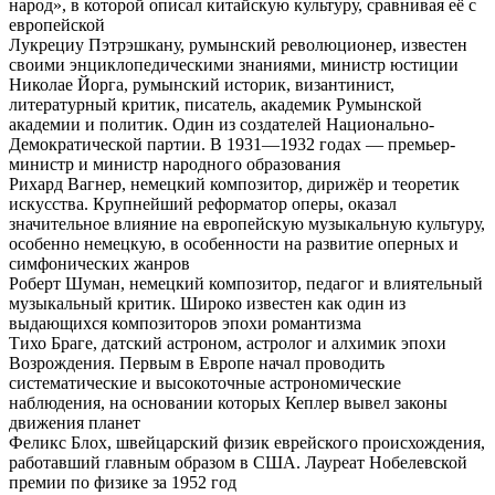
народ», в которой описал китайскую культуру, сравнивая её с
европейской
Лукрециу Пэтрэшкану, румынский революционер, известен
своими энциклопедическими знаниями, министр юстиции
Николае Йорга, румынский историк, византинист,
литературный критик, писатель, академик Румынской
академии и политик. Один из создателей Национально-
Демократической партии. В 1931—1932 годах — премьер-
министр и министр народного образования
Рихард Вагнер, немецкий композитор, дирижёр и теоретик
искусства. Крупнейший реформатор оперы, оказал
значительное влияние на европейскую музыкальную культуру,
особенно немецкую, в особенности на развитие оперных и
симфонических жанров
Роберт Шуман, немецкий композитор, педагог и влиятельный
музыкальный критик. Широко известен как один из
выдающихся композиторов эпохи романтизма
Тихо Браге, датский астроном, астролог и алхимик эпохи
Возрождения. Первым в Европе начал проводить
систематические и высокоточные астрономические
наблюдения, на основании которых Кеплер вывел законы
движения планет
Феликс Блох, швейцарский физик еврейского происхождения,
работавший главным образом в США. Лауреат Нобелевской
премии по физике за 1952 год