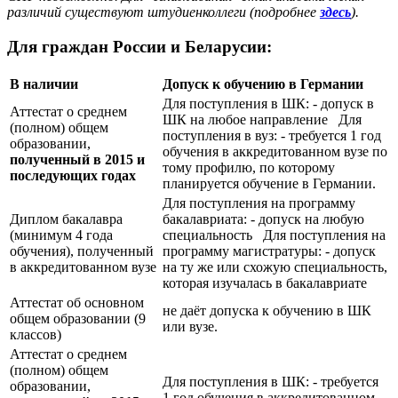
различий существуют штудиенколлеги (подробнее
здесь
).
Для граждан России и Беларусии:
В наличии
Допуск к обучению в Германии
Для поступления в ШК: - допуск в
Аттестат о среднем
ШК на любое направление Для
(полном) общем
поступления в вуз: - требуется 1 год
образовании,
обучения в аккредитованном вузе по
полученный в 2015 и
тому профилю, по которому
последующих годах
планируется обучение в Германии.
Для поступления на программу
Диплом бакалавра
бакалавриата: - допуск на любую
(минимум 4 года
специальность Для поступления на
обучения), полученный
программу магистратуры: - допуск
в аккредитованном вузе
на ту же или схожую специальность,
которая изучалась в бакалавриате
Аттестат об основном
не даёт допуска к обучению в ШК
общем образовании (9
или вузе.
классов)
Аттестат о среднем
(полном) общем
Для поступления в ШК: - требуется
образовании,
1 год обучения в аккредитованном