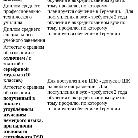
обучения в аккредитованном вузе по
Диплом среднего
тому профилю, по которому
профессионально-
планируется обучение в Германии. Для
технического
поступления в вуз: - требуются 2 года
училища
обучения в аккредитованном вузе по
тому профилю, по которому
Диплом среднего
планируется обучение в Германии
специального
учебного заведения
Аттестат о среднем
образовании
с
отличием / с
золотой /
серебряной
медалью
(10
классов)
Для поступления в ШК: - допуск в ШК
на любое направление Для
Аттестат о среднем
поступления в вуз: - требуются 2 года
образовании,
обучения в аккредитованном вузе по
полученный в
тому профилю, по которому
школе с
планируется обучение в Германии
углублённым
изучением
немецкого языка,
при наличии
языкового
сертификата
DSD