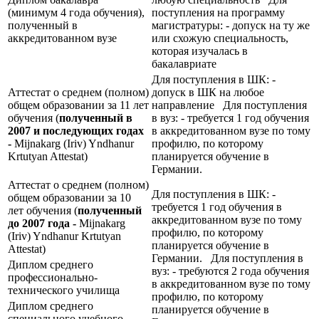
(минимум 4 года обучения),
поступления на программу
полученный в
магистратуры: - допуск на ту же
аккредитованном вузе
или схожую специальность,
которая изучалась в
бакалавриате
Для поступления в ШК: -
Аттестат о среднем (полном)
допуск в ШК на любое
общем образовании за 11 лет
направление Для поступления
обучения (
полученный в
в вуз: - требуется 1 год обучения
2007 и последующих годах
в аккредитованном вузе по тому
-
Mijnakarg (Iriv) Yndhanur
профилю, по которому
Krtutyan Attestat)
планируется обучение в
Германии.
Аттестат о среднем (полном)
Для поступления в ШК: -
общем образовании за 10
требуется 1 год обучения в
лет обучения (
полученный
аккредитованном вузе по тому
до 2007 года -
Mijnakarg
профилю, по которому
(Iriv) Yndhanur Krtutyan
планируется обучение в
Attestat)
Германии. Для поступления в
Диплом среднего
вуз: - требуются 2 года обучения
профессионально-
в аккредитованном вузе по тому
технического училища
профилю, по которому
Диплом среднего
планируется обучение в
специального учебного