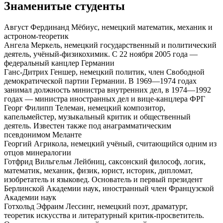
Знаменитые студенты
Август Фердинанд Мёбиус, немецкий математик, механик и
астроном-теоретик
Ангела Меркель, немецкий государственный и политический
деятель, учёный-физикохимик. С 22 ноября 2005 года —
федеральный канцлер Германии
Ганс-Дитрих Геншер, немецкий политик, член Свободной
демократической партии Германии. В 1969—1974 годах
занимал должность министра внутренних дел, в 1974—1992
годах — министра иностранных дел и вице-канцлера ФРГ
Георг Филипп Телеман, немецкий композитор,
капельмейстер, музыкальный критик и общественный
деятель. Известен также под анаграмматическим
псевдонимом Меланте
Георгий Агрикола, немецкий учёный, считающийся одним из
отцов минералогии
Готфрид Вильгельм Лейбниц, саксонский философ, логик,
математик, механик, физик, юрист, историк, дипломат,
изобретатель и языковед. Основатель и первый президент
Берлинской Академии наук, иностранный член Французской
Академии наук
Готхольд Эфраим Лессинг, немецкий поэт, драматург,
теоретик искусства и литературный критик-просветитель.