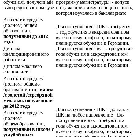
обучения), полученный
программу магистратуры: - допуск
в аккредитованном вузе
на ту же или схожую специальность,
которая изучалась в бакалавриате
Аттестат о среднем
(полном) общем
Для поступления в ШК: - требуется
образовании,
1 год обучения в аккредитованном
полученный до 2012
вузе по тому профилю, по которому
года
планируется обучение в Германии.
Диплом
Для поступления в вуз: - требуются 2
квалифицированного
года обучения в аккредитованном
работника
вузе по тому профилю, по которому
планируется обучение в Германии
Диплом младшего
специалиста
Аттестат о среднем
(полном) общемо
бразовании
с отличием
/с золотой /серебряной
медалью, полученный
до 2012 года
Для поступления в ШК: - допуск в
Аттестат о среднем
ШК на любое направление Для
(полном)
поступления в вуз: - требуются 2
общемобразовании,
года обучения в аккредитованном
полученный в школе с
вузе по тому профилю, по которому
углублённым
планируется обучение в Германии