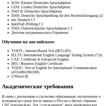
KDS: Kleines Deutsches Sprachdiplom
GDS: Großes Deutsches Sprachdiplom
DSD II: Deutsches Sprachdiplom
DSH: Deutsche Sprachprüfung für den Hochschulzugang (2)
telc Deutsch C1
InterDaF-Prüfung C1
ÖSD: Österreichisches Sprachdiplom C1
Диплом штудиенколлега Германии
Обучение на английском:
TOEFL: Internet-Based Test (IBT) (95)
IELTS: International English Language Testing System (7,0)
CAE: Certificate in Advanced English
BEC: Business English Certificate
TOEIC: Test of English for International Communication
(455/490/200/200)
UNIcert III
Академические требования
В связи с различиями в системах образования, поступление в
немецкий вуз сразу после школы в России и других странах
СНГ невозможно. Для "сглаживания" этих академических