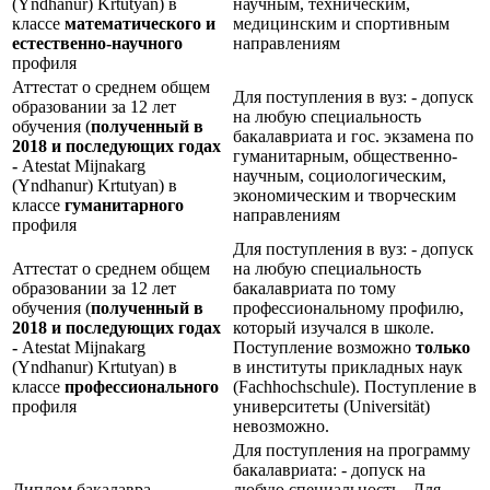
(Yndhanur) Krtutyan) в
научным, техническим,
классе
математического и
медицинским и спортивным
естественно-научного
направлениям
профиля
Аттестат о среднем общем
Для поступления в вуз: - допуск
образовании за 12 лет
на любую специальность
обучения (
полученный в
бакалавриата и гос. экзамена по
2018 и последующих годах
гуманитарным, общественно-
-
Atestat Mijnakarg
научным, социологическим,
(Yndhanur) Krtutyan) в
экономическим и творческим
классе
гуманитарного
направлениям
профиля
Для поступления в вуз: - допуск
Аттестат о среднем общем
на любую специальность
образовании за 12 лет
бакалавриата по тому
обучения (
полученный в
профессиональному профилю,
2018 и последующих годах
который изучался в школе.
-
Atestat Mijnakarg
Поступление возможно
только
(Yndhanur) Krtutyan) в
в институты прикладных наук
классе
профессионального
(Fachhochschule). Поступление в
профиля
университеты (Universität)
невозможно.
Для поступления на программу
бакалавриата: - допуск на
Диплом бакалавра
любую специальность Для