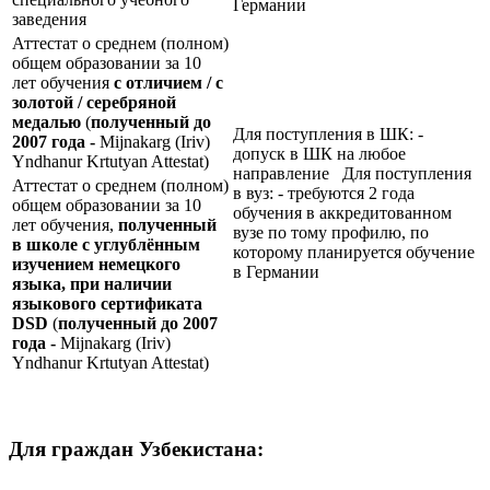
Германии
заведения
Аттестат о среднем (полном)
общем образовании за 10
лет обучения
с отличием / с
золотой / серебряной
медалью
(
полученный до
Для поступления в ШК: -
2007 года -
Mijnakarg (Iriv)
допуск в ШК на любое
Yndhanur Krtutyan Attestat)
направление Для поступления
Аттестат о среднем (полном)
в вуз: - требуются 2 года
общем образовании за 10
обучения в аккредитованном
лет обучения,
полученный
вузе по тому профилю, по
в школе с углублённым
которому планируется обучение
изучением немецкого
в Германии
языка, при наличии
языкового сертификата
DSD
(
полученный до 2007
года -
Mijnakarg (Iriv)
Yndhanur Krtutyan Attestat)
Для граждан Узбекистана: