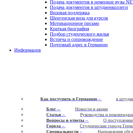
Подача документов в немецкие вузы
N
Подача документов в штудиенколлеги
Визовая поддержка
Шенгенская виза для курсов
Мотивационное письмо
Краткая биография
Подбор студенческого жилья
Встреча и сопровождение
Почтовый адрес в Германии
Информация
–
Как поступить в Германию
в штудие
–
Блог
Новости и акции
–
Статьи
Руководства и рекомендац
–
Вопросы и ответы
О поступлении
–
Города
Студенческие города Герм
–
Cпециальности
Направления обу