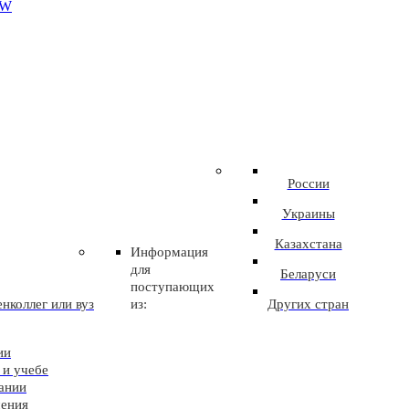
EW
России
Украины
Казахстана
Информация
для
Беларуси
поступающих
нколлег или вуз
из:
Других стран
ии
 и учебе
ании
чения