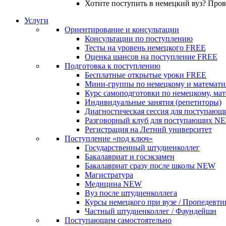
Хотите поступить в немецкий вуз? Про
Услуги
Ориентирование и консультации
Консультации по поступлению
Тесты на уровень немецкого
FREE
Оценка шансов на поступление
FREE
Подготовка к поступлению
Бесплатные открытые уроки
FREE
Мини-группы по немецкому и математи
Курс самоподготовки по немецкому, ма
Индивидуальные занятия (репетиторы)
Диагностическая сессия для поступающ
Разговорный клуб для поступающих
N
Регистрация на Летний университет
Поступление «под ключ»
Государственный штудиенколлег
Бакалавриат и госэкзамен
Бакалавриат сразу после школы
NEW
Магистратура
Медицина
NEW
Вуз после штудиенколлега
Курсы немецкого при вузе / Пропедевти
Частный штудиенколлег / Фаундейшн
Поступающим самостоятельно