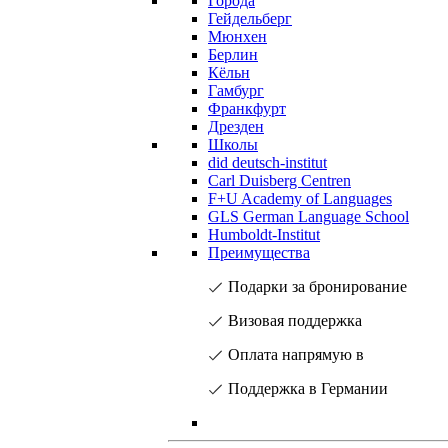
Города
Гейдельберг
Мюнхен
Берлин
Кёльн
Гамбург
Франкфурт
Дрезден
Школы
did deutsch-institut
Carl Duisberg Centren
F+U Academy of Languages
GLS German Language School
Humboldt-Institut
Преимущества
Подарки за бронирование
Визовая поддержка
Оплата напрямую в
Поддержка в Германии