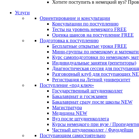
Хотите поступить в немецкий вуз? Про
Услуги
Ориентирование и консультации
Консультации по поступлению
Тесты на уровень немецкого
FREE
Оценка шансов на поступление
FREE
Подготовка к поступлению
Бесплатные открытые уроки
FREE
Мини-группы по немецкому и математи
Курс самоподготовки по немецкому, ма
Индивидуальные занятия (репетиторы)
Диагностическая сессия для поступающ
Разговорный клуб для поступающих
N
Регистрация на Летний университет
Поступление «под ключ»
Государственный штудиенколлег
Бакалавриат и госэкзамен
Бакалавриат сразу после школы
NEW
Магистратура
Медицина
NEW
Вуз после штудиенколлега
Курсы немецкого при вузе / Пропедевти
Частный штудиенколлег / Фаундейшн
Поступающим самостоятельно