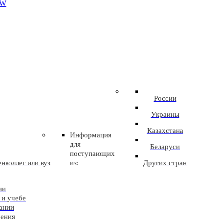
EW
России
Украины
Казахстана
Информация
для
Беларуси
поступающих
нколлег или вуз
из:
Других стран
ии
 и учебе
ании
чения