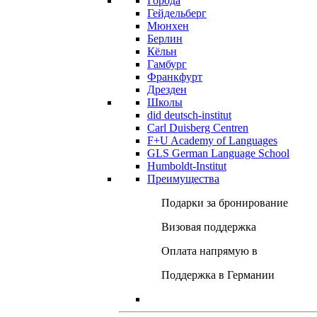
Города
Гейдельберг
Мюнхен
Берлин
Кёльн
Гамбург
Франкфурт
Дрезден
Школы
did deutsch-institut
Carl Duisberg Centren
F+U Academy of Languages
GLS German Language School
Humboldt-Institut
Преимущества
Подарки за бронирование
Визовая поддержка
Оплата напрямую в
Поддержка в Германии