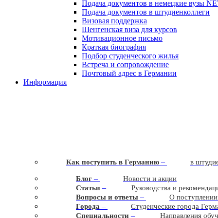
Подача документов в немецкие вузы
N
Подача документов в штудиенколлеги
Визовая поддержка
Шенгенская виза для курсов
Мотивационное письмо
Краткая биография
Подбор студенческого жилья
Встреча и сопровождение
Почтовый адрес в Германии
Информация
–
Как поступить в Германию
в штудие
–
Блог
Новости и акции
–
Статьи
Руководства и рекомендац
–
Вопросы и ответы
О поступлении
–
Города
Студенческие города Герм
–
Cпециальности
Направления обу