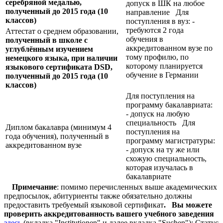
серебряной медалью,
допуск в ШК на любое
полученный до 2015 года (10
направление Для
классов)
поступления в вуз: -
требуются 2 года
Аттестат о среднем образовании,
обучения в
полученный в школе с
аккредитованном вузе по
углублённым изучением
тому профилю, по
немецкого языка, при наличии
которому планируется
языкового сертификата
DSD,
обучение в Германии
полученный до 2015 года (10
классов)
Для поступления на
программу бакалавриата:
- допуск на любую
специальность Для
Диплом бакалавра (минимум 4
поступления на
года обучения), полученный в
программу магистратуры:
аккредитованном вузе
- допуск на ту же или
схожую специальность,
которая изучалась в
бакалавриате
Примечание
: помимо перечисленных выше академических
предпосылок, абитуриенты также обязательно должны
предоставить требуемый языковой сертификат
.
Вы можете
проверить аккредитованность вашего учебного заведения
здесь
(вкладка "Institutionen" и далее вкладка "Suchen"): Статус