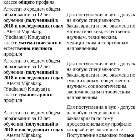
классе
общего
профиля
Аттестат о среднем общем
образовании за 12 лет
Для поступления в вуз: - допуск
обучения (
полученный в
на любую специальность
2018 и последующих годах
бакалавриата и гос. экзамена по
-
Atestat Mijnakarg
математическим, естественно-
(Yndhanur) Krtutyan) в
научным, техническим,
классе
математического и
медицинским и спортивным
естественно-научного
направлениям
профиля
Аттестат о среднем общем
Для поступления в вуз: - допуск
образовании за 12 лет
на любую специальность
обучения (
полученный в
бакалавриата и гос. экзамена по
2018 и последующих годах
гуманитарным, общественно-
-
Atestat Mijnakarg
научным, социологическим,
(Yndhanur) Krtutyan) в
экономическим и творческим
классе
гуманитарного
направлениям
профиля
Для поступления в вуз: - допуск
Аттестат о среднем общем
на любую специальность
образовании за 12 лет
бакалавриата по тому
обучения (
полученный в
профессиональному профилю,
2018 и последующих годах
который изучался в школе.
-
Atestat Mijnakarg
Поступление возможно
только