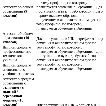
по тому профилю, по которому
Аттестат об общем
планируется обучение в Германии. Для
образовании
(9
поступления в вуз: - требуются диплом о
классов)
первом высшем образовании
полученном в аккредитованном вузе по
тому профилю, по которому
планируется обучение в Германии
Аттестат об общем
образовании
(10
Для поступления в ШК: - требуется 1 год
классов)
обучения в аккредитованном вузе по
Диплом среднего
тому профилю, по которому
профессионально-
планируется обучение в Германии. Для
технического
поступления в вуз: - требуются 2 года
училища
обучения в аккредитованном вузе по
тому профилю, по которому
Диплом среднего
планируется обучение в Германии
специального
учебного заведения
Аттестат о среднем
образовании
с
отличием / с
золотой /
серебряной
медалью
(10
классов)
Для поступления в ШК: - допуск в ШК