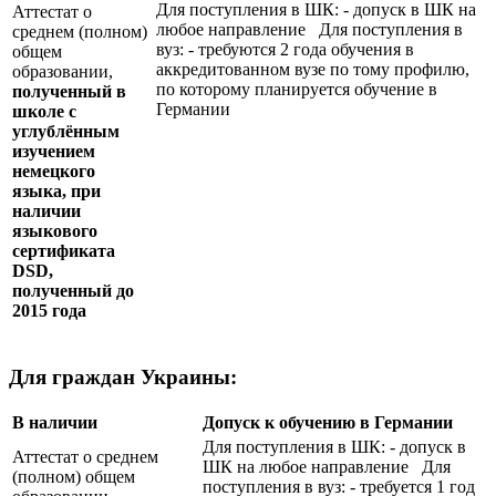
Для поступления в ШК: - допуск в ШК на
Аттестат о
любое направление Для поступления в
среднем (полном)
вуз: - требуются 2 года обучения в
общем
аккредитованном вузе по тому профилю,
образовании,
по которому планируется обучение в
полученный в
Германии
школе с
углублённым
изучением
немецкого
языка, при
наличии
языкового
сертификата
DSD
,
полученный до
2015 года
Для граждан Украины:
В наличии
Допуск к обучению в Германии
Для поступления в ШК: - допуск в
Аттестат о среднем
ШК на любое направление Для
(полном) общем
поступления в вуз: - требуется 1 год