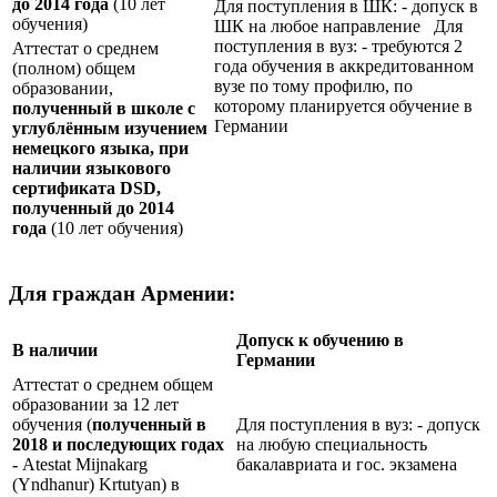
до 2014 года
(10 лет
Для поступления в ШК: - допуск в
обучения)
ШК на любое направление Для
поступления в вуз: - требуются 2
Аттестат о среднем
года обучения в аккредитованном
(полном) общем
вузе по тому профилю, по
образовании,
которому планируется обучение в
полученный в школе с
Германии
углублённым изучением
немецкого языка, при
наличии языкового
сертификата
DSD
,
полученный до 2014
года
(10 лет обучения)
Для граждан Армении:
Допуск к обучению в
В наличии
Германии
Аттестат о среднем общем
образовании за 12 лет
обучения (
полученный в
Для поступления в вуз: - допуск
2018 и последующих годах
на любую специальность
-
Atestat Mijnakarg
бакалавриата и гос. экзамена
(Yndhanur) Krtutyan) в