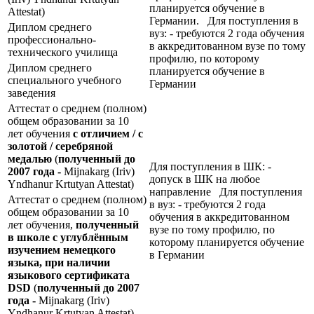
планируется обучение в
Attestat)
Германии. Для поступления в
Диплом среднего
вуз: - требуются 2 года обучения
профессионально-
в аккредитованном вузе по тому
технического училища
профилю, по которому
Диплом среднего
планируется обучение в
специального учебного
Германии
заведения
Аттестат о среднем (полном)
общем образовании за 10
лет обучения
с отличием / с
золотой / серебряной
медалью
(
полученный до
Для поступления в ШК: -
2007 года -
Mijnakarg (Iriv)
допуск в ШК на любое
Yndhanur Krtutyan Attestat)
направление Для поступления
Аттестат о среднем (полном)
в вуз: - требуются 2 года
общем образовании за 10
обучения в аккредитованном
лет обучения,
полученный
вузе по тому профилю, по
в школе с углублённым
которому планируется обучение
изучением немецкого
в Германии
языка, при наличии
языкового сертификата
DSD
(
полученный до 2007
года -
Mijnakarg (Iriv)
Yndhanur Krtutyan Attestat)