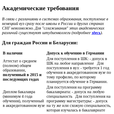
Академические требования
В связи с различиями в системах образования, поступление в
немецкий вуз сразу после школы в России и других странах
СНГ невозможно. Для "сглаживания" этих академических
различий существуют штудиенколлеги (подробнее
здесь
).
Для граждан России и Беларусии:
В наличии
Допуск к обучению в Германии
Для поступления в ШК: - допуск в
Аттестат о среднем
ШК на любое направление Для
(полном) общем
поступления в вуз: - требуется 1 год
образовании,
обучения в аккредитованном вузе по
полученный в 2015 и
тому профилю, по которому
последующих годах
планируется обучение в Германии.
Для поступления на программу
Диплом бакалавра
бакалавриата: - допуск на любую
(минимум 4 года
специальность Для поступления на
обучения), полученный
программу магистратуры: - допуск
в аккредитованном вузе
на ту же или схожую специальность,
которая изучалась в бакалавриате