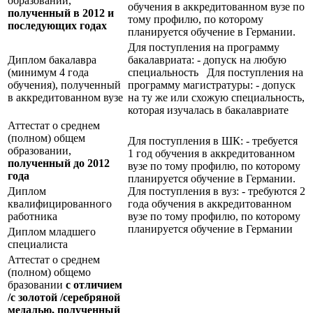
образовании,
обучения в аккредитованном вузе по
полученный в 2012 и
тому профилю, по которому
последующих годах
планируется обучение в Германии.
Для поступления на программу
Диплом бакалавра
бакалавриата: - допуск на любую
(минимум 4 года
специальность Для поступления на
обучения), полученный
программу магистратуры: - допуск
в аккредитованном вузе
на ту же или схожую специальность,
которая изучалась в бакалавриате
Аттестат о среднем
(полном) общем
Для поступления в ШК: - требуется
образовании,
1 год обучения в аккредитованном
полученный до 2012
вузе по тому профилю, по которому
года
планируется обучение в Германии.
Диплом
Для поступления в вуз: - требуются 2
квалифицированного
года обучения в аккредитованном
работника
вузе по тому профилю, по которому
планируется обучение в Германии
Диплом младшего
специалиста
Аттестат о среднем
(полном) общемо
бразовании
с отличием
/с золотой /серебряной
медалью, полученный