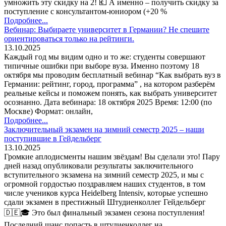
умножить эту скидку на 2! 💶 А именно – получить скидку за
поступление с консультантом-юниором (+20 %
Подробнее...
Вебинар: Выбираете университет в Германии? Не спешите
ориентироваться только на рейтинги.
13.10.2025
Каждый год мы видим одно и то же: студенты совершают
типичные ошибки при выборе вуза. Именно поэтому 18
октября мы проводим бесплатный вебинар “Как выбрать вуз в
Германии: рейтинг, город, программа” , на котором разберём
реальные кейсы и поможем понять, как выбрать университет
осознанно. Дата вебинара: 18 октября 2025 Время: 12:00 (по
Москве) Формат: онлайн,
Подробнее...
Заключительный экзамен на зимний семестр 2025 – наши
поступившие в Гейдельберг
13.10.2025
Громкие аплодисменты нашим звёздам! Вы сделали это! Пару
дней назад опубликовали результаты заключительного
вступительного экзамена на зимний семестр 2025, и мы с
огромной гордостью поздравляем наших студентов, в том
числе учеников курса Heidelberg Intensiv, которые успешно
сдали экзамен в престижный Штудиенколлег Гейдельберг
🇩🇪🎓 Это был финальный экзамен сезона поступления!
Последний шанс попасть в штудиенколлег на