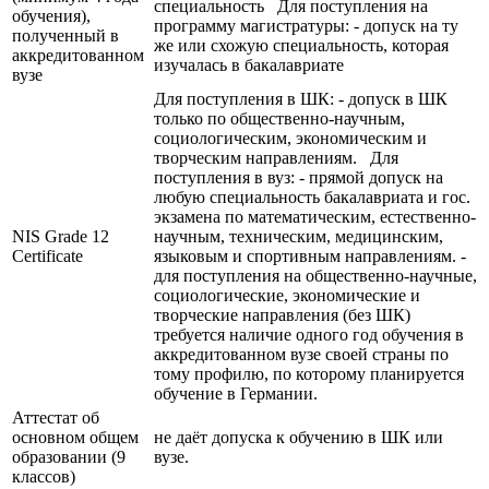
специальность Для поступления на
обучения),
программу магистратуры: - допуск на ту
полученный в
же или схожую специальность, которая
аккредитованном
изучалась в бакалавриате
вузе
Для поступления в ШК: - допуск в ШК
только по общественно-научным,
социологическим, экономическим и
творческим направлениям. Для
поступления в вуз: - прямой допуск на
любую специальность бакалавриата и гос.
экзамена по математическим, естественно-
NIS Grade 12
научным, техническим, медицинским,
Certificate
языковым и спортивным направлениям. -
для поступления на общественно-научные,
социологические, экономические и
творческие направления (без ШК)
требуется наличие одного год обучения в
аккредитованном вузе своей страны по
тому профилю, по которому планируется
обучение в Германии.
Аттестат об
основном общем
не даёт допуска к обучению в ШК или
образовании (9
вузе.
классов)