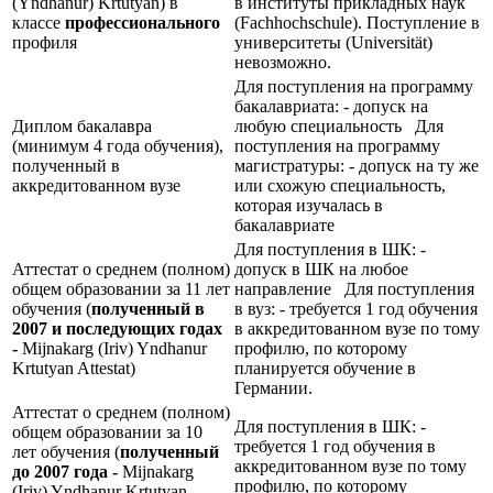
(Yndhanur) Krtutyan) в
в институты прикладных наук
классе
профессионального
(Fachhochschule). Поступление в
профиля
университеты (Universität)
невозможно.
Для поступления на программу
бакалавриата: - допуск на
Диплом бакалавра
любую специальность Для
(минимум 4 года обучения),
поступления на программу
полученный в
магистратуры: - допуск на ту же
аккредитованном вузе
или схожую специальность,
которая изучалась в
бакалавриате
Для поступления в ШК: -
Аттестат о среднем (полном)
допуск в ШК на любое
общем образовании за 11 лет
направление Для поступления
обучения (
полученный в
в вуз: - требуется 1 год обучения
2007 и последующих годах
в аккредитованном вузе по тому
-
Mijnakarg (Iriv) Yndhanur
профилю, по которому
Krtutyan Attestat)
планируется обучение в
Германии.
Аттестат о среднем (полном)
Для поступления в ШК: -
общем образовании за 10
требуется 1 год обучения в
лет обучения (
полученный
аккредитованном вузе по тому
до 2007 года -
Mijnakarg
профилю, по которому
(Iriv) Yndhanur Krtutyan