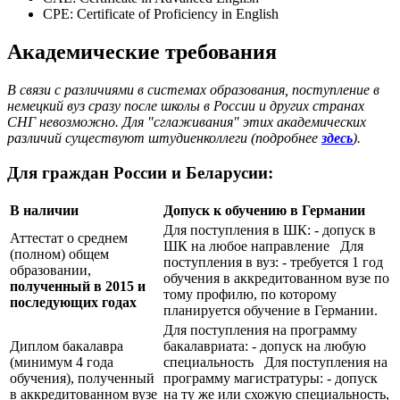
CPE: Certificate of Proficiency in English
Академические требования
В связи с различиями в системах образования, поступление в
немецкий вуз сразу после школы в России и других странах
СНГ невозможно. Для "сглаживания" этих академических
различий существуют штудиенколлеги (подробнее
здесь
).
Для граждан России и Беларусии:
В наличии
Допуск к обучению в Германии
Для поступления в ШК: - допуск в
Аттестат о среднем
ШК на любое направление Для
(полном) общем
поступления в вуз: - требуется 1 год
образовании,
обучения в аккредитованном вузе по
полученный в 2015 и
тому профилю, по которому
последующих годах
планируется обучение в Германии.
Для поступления на программу
Диплом бакалавра
бакалавриата: - допуск на любую
(минимум 4 года
специальность Для поступления на
обучения), полученный
программу магистратуры: - допуск
в аккредитованном вузе
на ту же или схожую специальность,