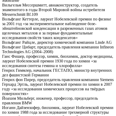
Мюнхене
Вильгельм Мессершмитт, авиаконструктор, создатель
знаменитого в годы Второй Мировой войны истребителя
Messerschmitt Bf.109
Вольфганг Кеттерле, лауреат Нобелевской премии по физике
за 2001 год «за экспериментальное наблюдение бозе-
эйнштейновской конденсации в разреженных газах атомов
щелочных металлов и за первые фундаментальные
исследования свойств таких конденсатов»
Вольфганг Райцле, директор химической компании Linde AG
Вольфганг Цибарт, председатель правления компании Infineon
Technologies AG (2004–2008)
Ганс Фишер, профессор, химик, биохимик, доктор медицины,
лауреат Нобелевской премии 1930 года по химии «за
исследования синтеза гемина и хлорофилла»
Генрих Гиммлер, начальник ГЕСТАПО, министр внутренних
дел фашистской Германии
Генрих фон Пирер, председатель правления компании Siemens
Герхард Эртль, лауреат Нобелевской премии по химии в 2007
году «за исследования химических процессов на твёрдых
поверхностях»
Йоахим Мильберг, инженер, профессор, председатель
правления BMW
Иоганн Дайзенхофер, биохимик, лауреат Нобелевской премии
по химии 1988 года за исследование трехмерной структуры