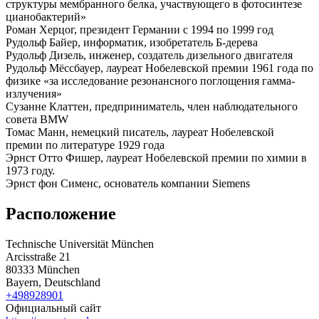
структуры мембранного белка, участвующего в фотосинтезе
цианобактерий»
Роман Херцог, президент Германии с 1994 по 1999 год
Рудольф Байер, информатик, изобретатель Б-дерева
Рудольф Дизель, инженер, создатель дизельного двигателя
Рудольф Мёссбауер, лауреат Нобелевской премии 1961 года по
физике «за исследование резонансного поглощения гамма-
излучения»
Сузанне Клаттен, предприниматель, член наблюдательного
совета BMW
Томас Манн, немецкий писатель, лауреат Нобелевской
премии по литературе 1929 года
Эрнст Отто Фишер, лауреат Нобелевской премии по химии в
1973 году.
Эрнст фон Сименс, основатель компании Siemens
Расположение
Technische Universität München
Arcisstraße 21
80333 München
Bayern, Deutschland
+498928901
Официальный сайт