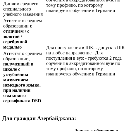
Диплом среднего
тому профилю, по которому
специального
планируется обучение в Германии
учебного заведения
Аттестат о среднем
образовании
с
отличием / с
золотой /
серебряной
медалью
Для поступления в ШК: - допуск в ШК
на любое направление Для
Аттестат о среднем
поступления в вуз: - требуются 2 года
образовании,
обучения в аккредитованном вузе по
полученный в
тому профилю, по которому
школе с
планируется обучение в Германии
углублённы
мизучением
немецкого языка,
при наличии
языкового
сертификата
DSD
Для граждан Азербайджана:
Допуск к обучению в