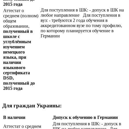
2015 года
Для поступления в ШК: - допуск в ШК на
Аттестат о
любое направление Для поступления в
среднем (полном)
вуз: - требуются 2 года обучения в
общем
аккредитованном вузе по тому профилю,
образовании,
по которому планируется обучение в
полученный в
Германии
школе с
углублённым
изучением
немецкого
языка, при
наличии
языкового
сертификата
DSD
,
полученный до
2015 года
Для граждан Украины:
В наличии
Допуск к обучению в Германии
Для поступления в ШК: - допуск в
Аттестат о среднем
ШК на любое направление Для