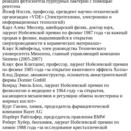
реакции фотосинтеза пурпурных бактерий с помощью
рентгена
Йозеф Носсек, профессор, президент научно-технической
организации «VDE» (Электротехники, электроники и
информационных технологий)
Карл Алекс Мюллер, швейцарский физик, доктор наук,
лауреат Нобелевской премии по физике 1987 года «за важный
прорыв в физике, выразившийся в открытии
сверхпроводимости в керамических материалах»
Клаус Кляйнфельд, член руководства Технического
университета Мюнхена, главный управляющий компании
Siemens (2005-2007)
Клаус фон Клитцинг, профессор, лауреат Нобелевской премии
по физике 1985 года «за открытие квантового эффекта Холла»
Клод Дорнье, авиаконструктор, основатель авиастроительной
фирмы Dornier GmbH
Конрад Эмиль Блох, лауреат Нобелевской премии по
физиологии и медицине в 1964 году «за открытия,
касающиеся механизмов и регуляции обмена холестерина и
жирных кислот»
Курт Ганзен, химик, председатель фармацевтической
компании Bayer AG
Норберт Райтхофер, председатель правления BMW
Роберт Хубер, биохимик, лауреат Нобелевской премии по
химии 1988 года «за исследование кристаллической