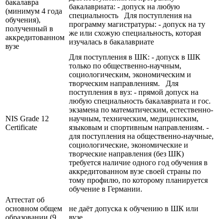
бакалавра
бакалавриата: - допуск на любую
(минимум 4 года
специальность Для поступления на
обучения),
программу магистратуры: - допуск на ту
полученный в
же или схожую специальность, которая
аккредитованном
изучалась в бакалавриате
вузе
Для поступления в ШК: - допуск в ШК
только по общественно-научным,
социологическим, экономическим и
творческим направлениям. Для
поступления в вуз: - прямой допуск на
любую специальность бакалавриата и гос.
экзамена по математическим, естественно-
NIS Grade 12
научным, техническим, медицинским,
Certificate
языковым и спортивным направлениям. -
для поступления на общественно-научные,
социологические, экономические и
творческие направления (без ШК)
требуется наличие одного год обучения в
аккредитованном вузе своей страны по
тому профилю, по которому планируется
обучение в Германии.
Аттестат об
основном общем
не даёт допуска к обучению в ШК или
образовании (9
вузе.