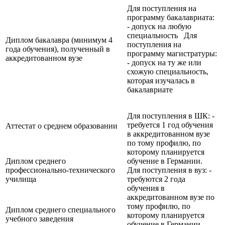
Для поступления на
программу бакалавриата:
- допуск на любую
специальность Для
Диплом бакалавра (минимум 4
поступления на
года обучения), полученный в
программу магистратуры:
аккредитованном вузе
- допуск на ту же или
схожую специальность,
которая изучалась в
бакалавриате
Для поступления в ШК: -
требуется 1 год обучения
Аттестат о среднем образовании
в аккредитованном вузе
по тому профилю, по
которому планируется
Диплом среднего
обучение в Германии.
профессионально-технического
Для поступления в вуз: -
училища
требуются 2 года
обучения в
аккредитованном вузе по
тому профилю, по
Диплом среднего специального
которому планируется
учебного заведения
обучение в Германии