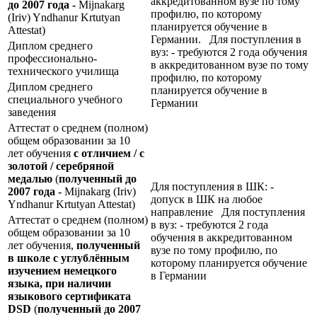
аккредитованном вузе по тому
до 2007 года -
Mijnakarg
профилю, по которому
(Iriv) Yndhanur Krtutyan
планируется обучение в
Attestat)
Германии. Для поступления в
Диплом среднего
вуз: - требуются 2 года обучения
профессионально-
в аккредитованном вузе по тому
технического училища
профилю, по которому
Диплом среднего
планируется обучение в
специального учебного
Германии
заведения
Аттестат о среднем (полном)
общем образовании за 10
лет обучения
с отличием / с
золотой / серебряной
медалью
(
полученный до
Для поступления в ШК: -
2007 года -
Mijnakarg (Iriv)
допуск в ШК на любое
Yndhanur Krtutyan Attestat)
направление Для поступления
Аттестат о среднем (полном)
в вуз: - требуются 2 года
общем образовании за 10
обучения в аккредитованном
лет обучения,
полученный
вузе по тому профилю, по
в школе с углублённым
которому планируется обучение
изучением немецкого
в Германии
языка, при наличии
языкового сертификата
DSD
(
полученный до 2007