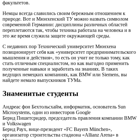
факультетов.
Немцы всегда славились своим бережным отношением к
природе. Вот и Мюнхенский ТУ можно назвать символом
современной Германии: дисциплины различных областей
переплетаются так, чтобы техника работала на человека и в
это же время служила защите окружающей среды.
С недавних пор Технический университет Мюнхена
позиционирует себя как «университет предпринимательского
мышления и действия», то есть он учит не только тому, как
стать отличным специалистом, но как выгодно применить
полученные навыки и заработать на знаниях. В таких
ведущих немецких компаниях, как BMW или Siemens, вы
найдете немало выпускников ТУМа.
Знаменитые студенты
Андреас фон Бехтольсхайм, информатик, основатель Sun
Microsystems, один из инвесторов Google
Бернд Пишетсридер, председатель правления компании BMW
и Volkswagen
Бернд Раух, вице-президент «FC Bayern München»,
организатор строительства стадиона «Allianz Arena» в