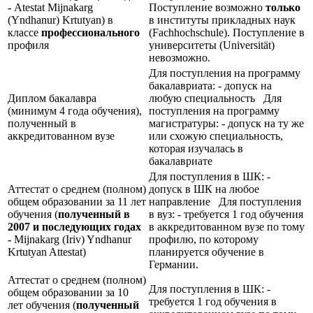
-
Atestat Mijnakarg
Поступление возможно
только
(Yndhanur) Krtutyan) в
в институты прикладных наук
классе
профессионального
(Fachhochschule). Поступление в
профиля
университеты (Universität)
невозможно.
Для поступления на программу
бакалавриата: - допуск на
Диплом бакалавра
любую специальность Для
(минимум 4 года обучения),
поступления на программу
полученный в
магистратуры: - допуск на ту же
аккредитованном вузе
или схожую специальность,
которая изучалась в
бакалавриате
Для поступления в ШК: -
Аттестат о среднем (полном)
допуск в ШК на любое
общем образовании за 11 лет
направление Для поступления
обучения (
полученный в
в вуз: - требуется 1 год обучения
2007 и последующих годах
в аккредитованном вузе по тому
-
Mijnakarg (Iriv) Yndhanur
профилю, по которому
Krtutyan Attestat)
планируется обучение в
Германии.
Аттестат о среднем (полном)
Для поступления в ШК: -
общем образовании за 10
требуется 1 год обучения в
лет обучения (
полученный