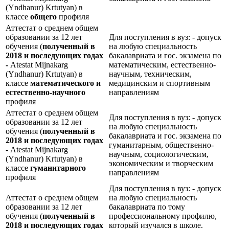
(Yndhanur) Krtutyan) в
классе
общего
профиля
Аттестат о среднем общем
образовании за 12 лет
Для поступления в вуз: - допуск
обучения (
полученный в
на любую специальность
2018 и последующих годах
бакалавриата и гос. экзамена по
-
Atestat Mijnakarg
математическим, естественно-
(Yndhanur) Krtutyan) в
научным, техническим,
классе
математического и
медицинским и спортивным
естественно-научного
направлениям
профиля
Аттестат о среднем общем
Для поступления в вуз: - допуск
образовании за 12 лет
на любую специальность
обучения (
полученный в
бакалавриата и гос. экзамена по
2018 и последующих годах
гуманитарным, общественно-
-
Atestat Mijnakarg
научным, социологическим,
(Yndhanur) Krtutyan) в
экономическим и творческим
классе
гуманитарного
направлениям
профиля
Для поступления в вуз: - допуск
Аттестат о среднем общем
на любую специальность
образовании за 12 лет
бакалавриата по тому
обучения (
полученный в
профессиональному профилю,
2018 и последующих годах
который изучался в школе.