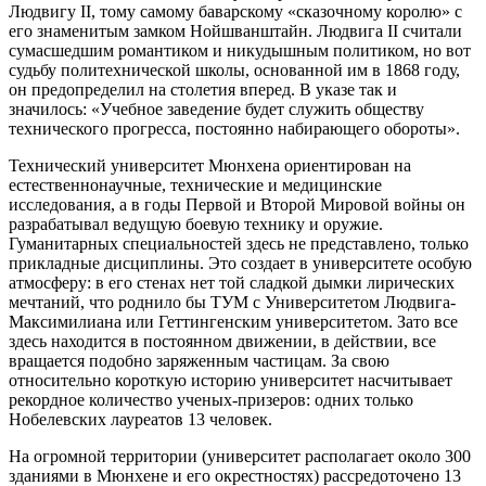
Людвигу II, тому самому баварскому «сказочному королю» с
его знаменитым замком Нойшванштайн. Людвига II считали
сумасшедшим романтиком и никудышным политиком, но вот
судьбу политехнической школы, основанной им в 1868 году,
он предопределил на столетия вперед. В указе так и
значилось: «Учебное заведение будет служить обществу
технического прогресса, постоянно набирающего обороты».
Технический университет Мюнхена ориентирован на
естественнонаучные, технические и медицинские
исследования, а в годы Первой и Второй Мировой войны он
разрабатывал ведущую боевую технику и оружие.
Гуманитарных специальностей здесь не представлено, только
прикладные дисциплины. Это создает в университете особую
атмосферу: в его стенах нет той сладкой дымки лирических
мечтаний, что роднило бы ТУМ с Университетом Людвига-
Максимилиана или Геттингенским университетом. Зато все
здесь находится в постоянном движении, в действии, все
вращается подобно заряженным частицам. За свою
относительно короткую историю университет насчитывает
рекордное количество ученых-призеров: одних только
Нобелевских лауреатов 13 человек.
На огромной территории (университет располагает около 300
зданиями в Мюнхене и его окрестностях) рассредоточено 13