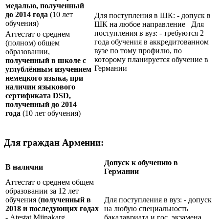
медалью, полученный
до 2014 года
(10 лет
Для поступления в ШК: - допуск в
обучения)
ШК на любое направление Для
поступления в вуз: - требуются 2
Аттестат о среднем
года обучения в аккредитованном
(полном) общем
вузе по тому профилю, по
образовании,
которому планируется обучение в
полученный в школе с
Германии
углублённым изучением
немецкого языка, при
наличии языкового
сертификата
DSD
,
полученный до 2014
года
(10 лет обучения)
Для граждан Армении:
Допуск к обучению в
В наличии
Германии
Аттестат о среднем общем
образовании за 12 лет
обучения (
полученный в
Для поступления в вуз: - допуск
2018 и последующих годах
на любую специальность
-
Atestat Mijnakarg
бакалавриата и гос. экзамена