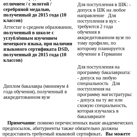
отличием / с золотой /
Для поступления в ШК: -
серебряной медалью,
допуск в ШК на любое
полученный до 2015 года (10
направление Для
классов)
поступления в вуз: -
требуются 2 года
Аттестат о среднем образовании,
обучения в
полученный в школе с
аккредитованном вузе по
углублённым изучением
тому профилю, по
немецкого языка, при наличии
которому планируется
языкового сертификата
DSD,
обучение в Германии
полученный до 2015 года (10
классов)
Для поступления на
программу бакалавриата:
- допуск на любую
специальность Для
Диплом бакалавра (минимум 4
поступления на
года обучения), полученный в
программу магистратуры:
аккредитованном вузе
- допуск на ту же или
схожую специальность,
которая изучалась в
бакалавриате
Примечание
: помимо перечисленных выше академических
предпосылок, абитуриенты также обязательно должны
предоставить требуемый языковой сертификат
.
Вы можете