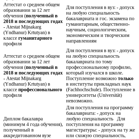
Аттестат о среднем общем
Для поступления в вуз: - допуск
образовании за 12 лет
на любую специальность
обучения (
полученный в
бакалавриата и гос. экзамена по
2018 и последующих годах
гуманитарным, общественно-
-
Atestat Mijnakarg
научным, социологическим,
(Yndhanur) Krtutyan) в
экономическим и творческим
классе
гуманитарного
направлениям
профиля
Для поступления в вуз: - допуск
Аттестат о среднем общем
на любую специальность
образовании за 12 лет
бакалавриата по тому
обучения (
полученный в
профессиональному профилю,
2018 и последующих годах
который изучался в школе.
-
Atestat Mijnakarg
Поступление возможно
только
(Yndhanur) Krtutyan) в
в институты прикладных наук
классе
профессионального
(Fachhochschule). Поступление в
профиля
университеты (Universität)
невозможно.
Для поступления на программу
бакалавриата: - допуск на
Диплом бакалавра
любую специальность Для
(минимум 4 года обучения),
поступления на программу
полученный в
магистратуры: - допуск на ту же
аккредитованном вузе
или схожую специальность,