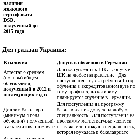
наличии
языкового
сертификата
DSD
,
полученный до
2015 года
Для граждан Украины:
В наличии
Допуск к обучению в Германии
Для поступления в ШК: - допуск в
Аттестат о среднем
ШК на любое направление Для
(полном) общем
поступления в вуз: - требуется 1 год
образовании,
обучения в аккредитованном вузе по
полученный в 2012 и
тому профилю, по которому
последующих годах
планируется обучение в Германии.
Для поступления на программу
Диплом бакалавра
бакалавриата: - допуск на любую
(минимум 4 года
специальность Для поступления на
обучения), полученный
программу магистратуры: - допуск
в аккредитованном вузе
на ту же или схожую специальность,
которая изучалась в бакалавриате
Аттестат о среднем