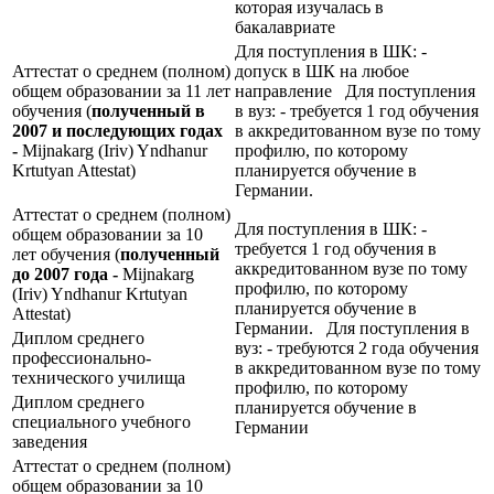
которая изучалась в
бакалавриате
Для поступления в ШК: -
Аттестат о среднем (полном)
допуск в ШК на любое
общем образовании за 11 лет
направление Для поступления
обучения (
полученный в
в вуз: - требуется 1 год обучения
2007 и последующих годах
в аккредитованном вузе по тому
-
Mijnakarg (Iriv) Yndhanur
профилю, по которому
Krtutyan Attestat)
планируется обучение в
Германии.
Аттестат о среднем (полном)
Для поступления в ШК: -
общем образовании за 10
требуется 1 год обучения в
лет обучения (
полученный
аккредитованном вузе по тому
до 2007 года -
Mijnakarg
профилю, по которому
(Iriv) Yndhanur Krtutyan
планируется обучение в
Attestat)
Германии. Для поступления в
Диплом среднего
вуз: - требуются 2 года обучения
профессионально-
в аккредитованном вузе по тому
технического училища
профилю, по которому
Диплом среднего
планируется обучение в
специального учебного
Германии
заведения
Аттестат о среднем (полном)
общем образовании за 10