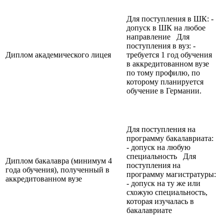
Для поступления в ШК: -
допуск в ШК на любое
направление Для
поступления в вуз: -
Диплом академического лицея
требуется 1 год обучения
в аккредитованном вузе
по тому профилю, по
которому планируется
обучение в Германии.
Для поступления на
программу бакалавриата:
- допуск на любую
специальность Для
Диплом бакалавра (минимум 4
поступления на
года обучения), полученный в
программу магистратуры:
аккредитованном вузе
- допуск на ту же или
схожую специальность,
которая изучалась в
бакалавриате