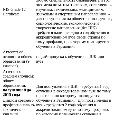
любую специальность бакалавриата и гос.
экзамена по математическим, естественно-
NIS Grade 12
научным, техническим, медицинским,
Certificate
языковым и спортивным направлениям. -
для поступления на общественно-научные,
социологические, экономические и
творческие направления (без ШК)
требуется наличие одного год обучения в
аккредитованном вузе своей страны по
тому профилю, по которому планируется
обучение в Германии.
Аттестат об
основном общем
не даёт допуска к обучению в ШК или
образовании (9
вузе.
классов)
Аттестат о
среднем (полном)
общем
образовании,
Для поступления в ШК: - требуется 1 год
полученный до
обучения в аккредитованном вузе по тому
2015 года
профилю, по которому планируется
Диплом среднего
обучение в Германии. Для поступления в
профессионально-
вуз: - требуются 2 года обучения в
технического
аккредитованном вузе по тому профилю,
училища
по которому планируется обучение в