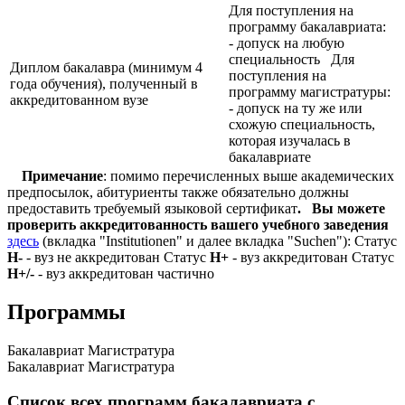
Для поступления на
программу бакалавриата:
- допуск на любую
специальность Для
Диплом бакалавра (минимум 4
поступления на
года обучения), полученный в
программу магистратуры:
аккредитованном вузе
- допуск на ту же или
схожую специальность,
которая изучалась в
бакалавриате
Примечание
: помимо перечисленных выше академических
предпосылок, абитуриенты также обязательно должны
предоставить требуемый языковой сертификат
.
Вы можете
проверить аккредитованность вашего учебного заведения
здесь
(вкладка "Institutionen" и далее вкладка "Suchen"): Статус
Н-
- вуз не аккредитован Статус
Н+
- вуз аккредитован Статус
Н+/-
- вуз аккредитован частично
Программы
Бакалавриат
Магистратура
Бакалавриат
Магистратура
Список всех программ бакалавриата с