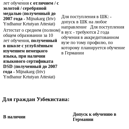
лет обучения
с отличием / с
золотой / серебряной
медалью
(
полученный до
Для поступления в ШК: -
2007 года -
Mijnakarg (Iriv)
допуск в ШК на любое
Yndhanur Krtutyan Attestat)
направление Для поступления
Аттестат о среднем (полном)
в вуз: - требуются 2 года
общем образовании за 10
обучения в аккредитованном
лет обучения,
полученный
вузе по тому профилю, по
в школе с углублённым
которому планируется обучение
изучением немецкого
в Германии
языка, при наличии
языкового сертификата
DSD
(
полученный до 2007
года -
Mijnakarg (Iriv)
Yndhanur Krtutyan Attestat)
Для граждан Узбекистана:
Допуск к обучению в
В наличии
Германии