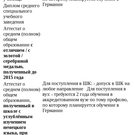
Германии
Диплом среднего
специального
учебного
заведения
Аттестат о
среднем (полном)
общем
образовании
с
отличием / с
золотой /
серебряной
медалью,
полученный до
2015 года
Для поступления в ШК: - допуск в ШК на
Аттестат о
любое направление Для поступления в
среднем (полном)
вуз: - требуются 2 года обучения в
общем
аккредитованном вузе по тому профилю,
образовании,
по которому планируется обучение в
полученный в
Германии
школе с
углублённым
изучением
немецкого
языка, при