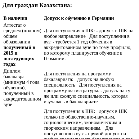
Для граждан Казахстана:
В наличии
Допуск к обучению в Германии
Аттестат о
среднем (полном)
Для поступления в ШК: - допуск в ШК на
общем
любое направление Для поступления в
образовании,
вуз: - требуется 1 год обучения в
полученный в
аккредитованном вузе по тому профилю,
2015 и
по которому планируется обучение в
последующих
Германии.
годах
Диплом
Для поступления на программу
бакалавра
бакалавриата: - допуск на любую
(минимум 4 года
специальность Для поступления на
обучения),
программу магистратуры: - допуск на ту
полученный в
же или схожую специальность, которая
аккредитованном
изучалась в бакалавриате
вузе
Для поступления в ШК: - допуск в ШК
только по общественно-научным,
социологическим, экономическим и
творческим направлениям. Для
поступления в вуз: - прямой допуск на