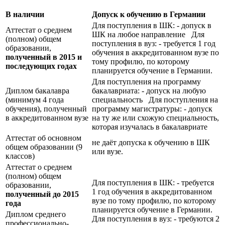
В наличии
Допуск к обучению в Германии
Для поступления в ШК: - допуск в
Аттестат о среднем
ШК на любое направление Для
(полном) общем
поступления в вуз: - требуется 1 год
образовании,
обучения в аккредитованном вузе по
полученный в 2015 и
тому профилю, по которому
последующих годах
планируется обучение в Германии.
Для поступления на программу
Диплом бакалавра
бакалавриата: - допуск на любую
(минимум 4 года
специальность Для поступления на
обучения), полученный
программу магистратуры: - допуск
в аккредитованном вузе
на ту же или схожую специальность,
которая изучалась в бакалавриате
Аттестат об основном
не даёт допуска к обучению в ШК
общем образовании (9
или вузе.
классов)
Аттестат о среднем
(полном) общем
Для поступления в ШК: - требуется
образовании,
1 год обучения в аккредитованном
полученный до 2015
вузе по тому профилю, по которому
года
планируется обучение в Германии.
Диплом среднего
Для поступления в вуз: - требуются 2
профессионально-