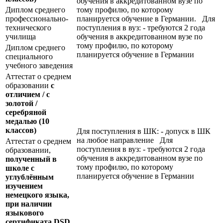
обучения в аккредитованном вузе по
Диплом среднего
тому профилю, по которому
профессионально-
планируется обучение в Германии. Для
технического
поступления в вуз: - требуются 2 года
училища
обучения в аккредитованном вузе по
тому профилю, по которому
Диплом среднего
планируется обучение в Германии
специального
учебного заведения
Аттестат о среднем
образовании
с
отличием / с
золотой /
серебряной
медалью
(10
классов)
Для поступления в ШК: - допуск в ШК
на любое направление Для
Аттестат о среднем
поступления в вуз: - требуются 2 года
образовании,
обучения в аккредитованном вузе по
полученный в
тому профилю, по которому
школе с
планируется обучение в Германии
углублённым
изучением
немецкого языка,
при наличии
языкового
сертификата
DSD