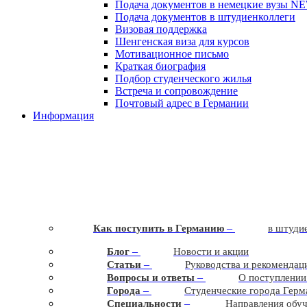
Подача документов в немецкие вузы
N
Подача документов в штудиенколлеги
Визовая поддержка
Шенгенская виза для курсов
Мотивационное письмо
Краткая биография
Подбор студенческого жилья
Встреча и сопровождение
Почтовый адрес в Германии
Информация
–
Как поступить в Германию
в штудие
–
Блог
Новости и акции
–
Статьи
Руководства и рекомендац
–
Вопросы и ответы
О поступлении
–
Города
Студенческие города Герм
–
Cпециальности
Направления обу