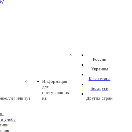
EW
России
Украины
Казахстана
Информация
для
Беларуси
поступающих
нколлег или вуз
из:
Других стран
ии
 и учебе
ании
чения