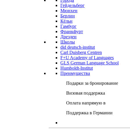
Города
Гейдельберг
Мюнхен
Берлин
Кёльн
Гамбург
Франкфурт
Дрезден
Школы
did deutsch-institut
Carl Duisberg Centren
F+U Academy of Languages
GLS German Language School
Humboldt-Institut
Преимущества
Подарки за бронирование
Визовая поддержка
Оплата напрямую в
Поддержка в Германии