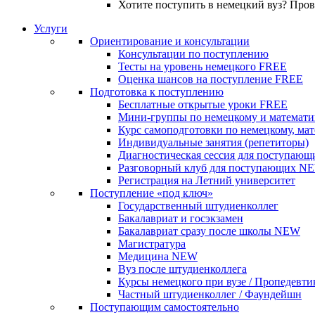
Хотите поступить в немецкий вуз? Про
Услуги
Ориентирование и консультации
Консультации по поступлению
Тесты на уровень немецкого
FREE
Оценка шансов на поступление
FREE
Подготовка к поступлению
Бесплатные открытые уроки
FREE
Мини-группы по немецкому и математи
Курс самоподготовки по немецкому, ма
Индивидуальные занятия (репетиторы)
Диагностическая сессия для поступающ
Разговорный клуб для поступающих
N
Регистрация на Летний университет
Поступление «под ключ»
Государственный штудиенколлег
Бакалавриат и госэкзамен
Бакалавриат сразу после школы
NEW
Магистратура
Медицина
NEW
Вуз после штудиенколлега
Курсы немецкого при вузе / Пропедевти
Частный штудиенколлег / Фаундейшн
Поступающим самостоятельно