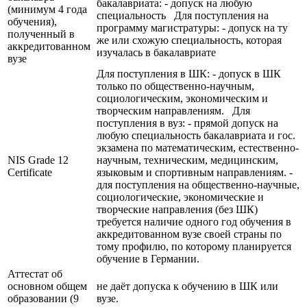
бакалавриата: - допуск на любую
(минимум 4 года
специальность Для поступления на
обучения),
программу магистратуры: - допуск на ту
полученный в
же или схожую специальность, которая
аккредитованном
изучалась в бакалавриате
вузе
Для поступления в ШК: - допуск в ШК
только по общественно-научным,
социологическим, экономическим и
творческим направлениям. Для
поступления в вуз: - прямой допуск на
любую специальность бакалавриата и гос.
экзамена по математическим, естественно-
NIS Grade 12
научным, техническим, медицинским,
Certificate
языковым и спортивным направлениям. -
для поступления на общественно-научные,
социологические, экономические и
творческие направления (без ШК)
требуется наличие одного год обучения в
аккредитованном вузе своей страны по
тому профилю, по которому планируется
обучение в Германии.
Аттестат об
основном общем
не даёт допуска к обучению в ШК или
образовании (9
вузе.