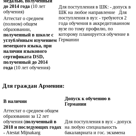
медалью, полученный
до 2014 года
(10 лет
Для поступления в ШК: - допуск в
обучения)
ШК на любое направление Для
поступления в вуз: - требуются 2
Аттестат о среднем
года обучения в аккредитованном
(полном) общем
вузе по тому профилю, по
образовании,
которому планируется обучение в
полученный в школе с
Германии
углублённым изучением
немецкого языка, при
наличии языкового
сертификата
DSD
,
полученный до 2014
года
(10 лет обучения)
Для граждан Армении:
Допуск к обучению в
В наличии
Германии
Аттестат о среднем общем
образовании за 12 лет
обучения (
полученный в
Для поступления в вуз: - допуск
2018 и последующих годах
на любую специальность
-
Atestat Mijnakarg
бакалавриата и гос. экзамена