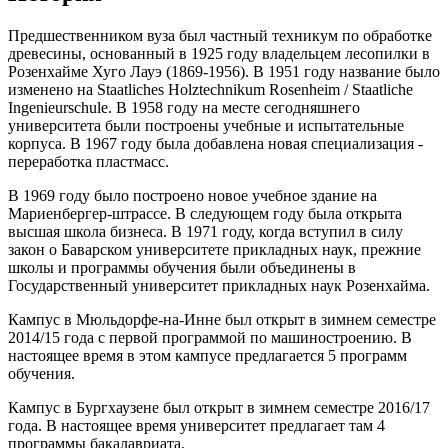
Предшественником вуза был частный техникум по обработке
древесины, основанный в 1925 году владельцем лесопилки в
Розенхайме Хуго Лауэ (1869-1956). В 1951 году название было
изменено на Staatliches Holztechnikum Rosenheim / Staatliche
Ingenieurschule. В 1958 году на месте сегодняшнего
университета были построены учебные и испытательные
корпуса. В 1967 году была добавлена новая специализация -
переработка пластмасс.
В 1969 году было построено новое учебное здание на
Мариенбергер-штрассе. В следующем году была открыта
высшая школа бизнеса. В 1971 году, когда вступил в силу
закон о Баварском университете прикладных наук, прежние
школы и программы обучения были объединены в
Государственный университет прикладных наук Розенхайма.
Кампус в Мюльдорфе-на-Инне был открыт в зимнем семестре
2014/15 года с первой программой по машиностроению. В
настоящее время в этом кампусе предлагается 5 программ
обучения.
Кампус в Бургхаузене был открыт в зимнем семестре 2016/17
года. В настоящее время университет предлагает там 4
программы бакалавриата.