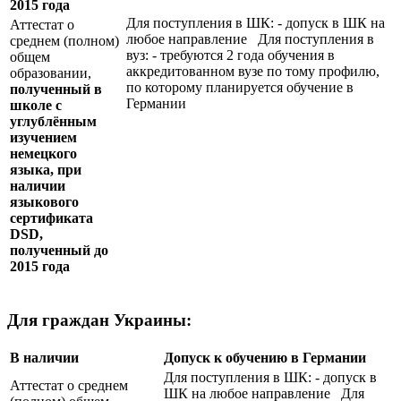
2015 года
Для поступления в ШК: - допуск в ШК на
Аттестат о
любое направление Для поступления в
среднем (полном)
вуз: - требуются 2 года обучения в
общем
аккредитованном вузе по тому профилю,
образовании,
по которому планируется обучение в
полученный в
Германии
школе с
углублённым
изучением
немецкого
языка, при
наличии
языкового
сертификата
DSD
,
полученный до
2015 года
Для граждан Украины:
В наличии
Допуск к обучению в Германии
Для поступления в ШК: - допуск в
Аттестат о среднем
ШК на любое направление Для