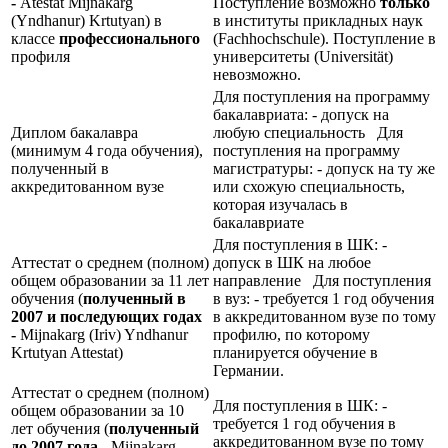
-
Atestat Mijnakarg
Поступление возможно
только
(Yndhanur) Krtutyan) в
в институты прикладных наук
классе
профессионального
(Fachhochschule). Поступление в
профиля
университеты (Universität)
невозможно.
Для поступления на программу
бакалавриата: - допуск на
Диплом бакалавра
любую специальность Для
(минимум 4 года обучения),
поступления на программу
полученный в
магистратуры: - допуск на ту же
аккредитованном вузе
или схожую специальность,
которая изучалась в
бакалавриате
Для поступления в ШК: -
Аттестат о среднем (полном)
допуск в ШК на любое
общем образовании за 11 лет
направление Для поступления
обучения (
полученный в
в вуз: - требуется 1 год обучения
2007 и последующих годах
в аккредитованном вузе по тому
-
Mijnakarg (Iriv) Yndhanur
профилю, по которому
Krtutyan Attestat)
планируется обучение в
Германии.
Аттестат о среднем (полном)
Для поступления в ШК: -
общем образовании за 10
требуется 1 год обучения в
лет обучения (
полученный
аккредитованном вузе по тому
до 2007 года -
Mijnakarg