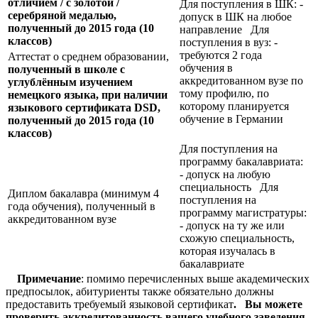
отличием / с золотой /
Для поступления в ШК: -
серебряной медалью,
допуск в ШК на любое
полученный до 2015 года (10
направление Для
классов)
поступления в вуз: -
требуются 2 года
Аттестат о среднем образовании,
обучения в
полученный в школе с
аккредитованном вузе по
углублённым изучением
тому профилю, по
немецкого языка, при наличии
которому планируется
языкового сертификата
DSD,
обучение в Германии
полученный до 2015 года (10
классов)
Для поступления на
программу бакалавриата:
- допуск на любую
специальность Для
Диплом бакалавра (минимум 4
поступления на
года обучения), полученный в
программу магистратуры:
аккредитованном вузе
- допуск на ту же или
схожую специальность,
которая изучалась в
бакалавриате
Примечание
: помимо перечисленных выше академических
предпосылок, абитуриенты также обязательно должны
предоставить требуемый языковой сертификат
.
Вы можете
проверить аккредитованность вашего учебного заведения