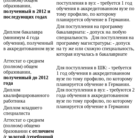
(полном) общем
поступления в вуз: - требуется 1 год
образовании,
обучения в аккредитованном вузе по
полученный в 2012 и
тому профилю, по которому
последующих годах
планируется обучение в Германии.
Для поступления на программу
Диплом бакалавра
бакалавриата: - допуск на любую
(минимум 4 года
специальность Для поступления на
обучения), полученный
программу магистратуры: - допуск
в аккредитованном вузе
на ту же или схожую специальность,
которая изучалась в бакалавриате
Аттестат о среднем
(полном) общем
Для поступления в ШК: - требуется
образовании,
1 год обучения в аккредитованном
полученный до 2012
вузе по тому профилю, по которому
года
планируется обучение в Германии.
Диплом
Для поступления в вуз: - требуются 2
квалифицированного
года обучения в аккредитованном
работника
вузе по тому профилю, по которому
планируется обучение в Германии
Диплом младшего
специалиста
Аттестат о среднем
(полном) общемо
бразовании
с отличием
/с золотой /серебряной