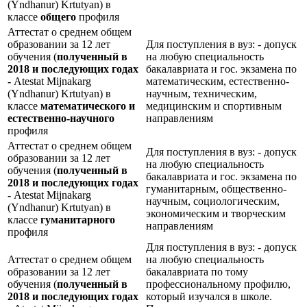
(Yndhanur) Krtutyan) в
классе
общего
профиля
Аттестат о среднем общем
образовании за 12 лет
Для поступления в вуз: - допуск
обучения (
полученный в
на любую специальность
2018 и последующих годах
бакалавриата и гос. экзамена по
-
Atestat Mijnakarg
математическим, естественно-
(Yndhanur) Krtutyan) в
научным, техническим,
классе
математического и
медицинским и спортивным
естественно-научного
направлениям
профиля
Аттестат о среднем общем
Для поступления в вуз: - допуск
образовании за 12 лет
на любую специальность
обучения (
полученный в
бакалавриата и гос. экзамена по
2018 и последующих годах
гуманитарным, общественно-
-
Atestat Mijnakarg
научным, социологическим,
(Yndhanur) Krtutyan) в
экономическим и творческим
классе
гуманитарного
направлениям
профиля
Для поступления в вуз: - допуск
Аттестат о среднем общем
на любую специальность
образовании за 12 лет
бакалавриата по тому
обучения (
полученный в
профессиональному профилю,
2018 и последующих годах
который изучался в школе.