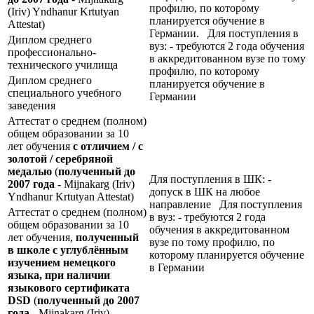
профилю, по которому
(Iriv) Yndhanur Krtutyan
планируется обучение в
Attestat)
Германии. Для поступления в
Диплом среднего
вуз: - требуются 2 года обучения
профессионально-
в аккредитованном вузе по тому
технического училища
профилю, по которому
Диплом среднего
планируется обучение в
специального учебного
Германии
заведения
Аттестат о среднем (полном)
общем образовании за 10
лет обучения
с отличием / с
золотой / серебряной
медалью
(
полученный до
Для поступления в ШК: -
2007 года -
Mijnakarg (Iriv)
допуск в ШК на любое
Yndhanur Krtutyan Attestat)
направление Для поступления
Аттестат о среднем (полном)
в вуз: - требуются 2 года
общем образовании за 10
обучения в аккредитованном
лет обучения,
полученный
вузе по тому профилю, по
в школе с углублённым
которому планируется обучение
изучением немецкого
в Германии
языка, при наличии
языкового сертификата
DSD
(
полученный до 2007
года -
Mijnakarg (Iriv)