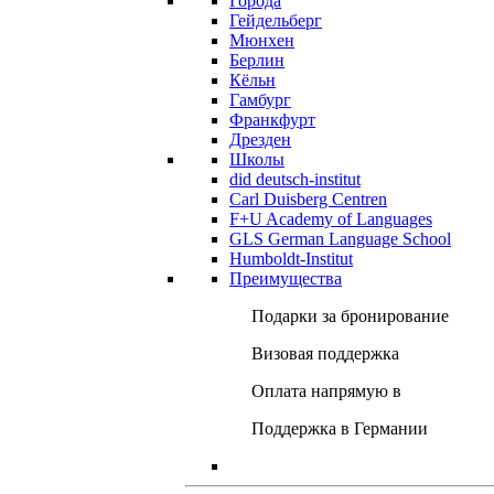
Города
Гейдельберг
Мюнхен
Берлин
Кёльн
Гамбург
Франкфурт
Дрезден
Школы
did deutsch-institut
Carl Duisberg Centren
F+U Academy of Languages
GLS German Language School
Humboldt-Institut
Преимущества
Подарки за бронирование
Визовая поддержка
Оплата напрямую в
Поддержка в Германии