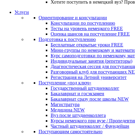
Хотите поступить в немецкий вуз? Про
Услуги
Ориентирование и консультации
Консультации по поступлению
Тесты на уровень немецкого
FREE
Оценка шансов на поступление
FREE
Подготовка к поступлению
Бесплатные открытые уроки
FREE
Мини-группы по немецкому и математи
Курс самоподготовки по немецкому, ма
Индивидуальные занятия (репетиторы)
Диагностическая сессия для поступающ
Разговорный клуб для поступающих
N
Регистрация на Летний университет
Поступление «под ключ»
Государственный штудиенколлег
Бакалавриат и госэкзамен
Бакалавриат сразу после школы
NEW
Магистратура
Медицина
NEW
Вуз после штудиенколлега
Курсы немецкого при вузе / Пропедевти
Частный штудиенколлег / Фаундейшн
Поступающим самостоятельно