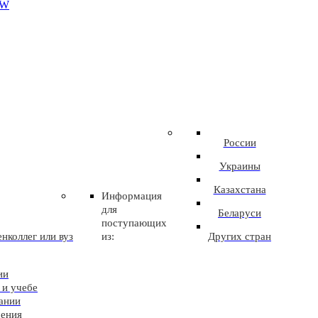
EW
России
Украины
Казахстана
Информация
для
Беларуси
поступающих
нколлег или вуз
из:
Других стран
ии
 и учебе
ании
чения