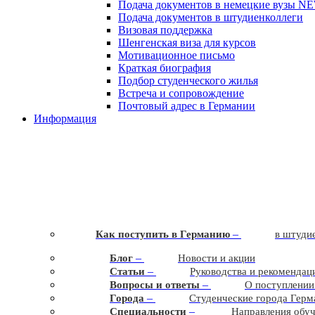
Подача документов в немецкие вузы
N
Подача документов в штудиенколлеги
Визовая поддержка
Шенгенская виза для курсов
Мотивационное письмо
Краткая биография
Подбор студенческого жилья
Встреча и сопровождение
Почтовый адрес в Германии
Информация
–
Как поступить в Германию
в штудие
–
Блог
Новости и акции
–
Статьи
Руководства и рекомендац
–
Вопросы и ответы
О поступлении
–
Города
Студенческие города Герм
–
Cпециальности
Направления обу