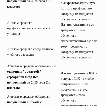
полученный до 2015 года (10
в аккредитованном вузе
классов)
по тому профилю, по
которому планируется
обучение в Германии.
Диплом среднего
Для поступления в вуз: -
профессионально-технического
требуются 2 года
училища
обучения в
аккредитованном вузе по
тому профилю, по
Диплом среднего специального
которому планируется
учебного заведения
обучение в Германии
с
Аттестат о среднем образовании
отличием / с золотой /
Для поступления в ШК: -
серебряной медалью,
допуск в ШК на любое
полученный до 2015 года (10
направление Для
классов)
поступления в вуз: -
требуются 2 года
Аттестат о среднем образовании,
обучения в
полученный в школе с
аккредитованном вузе по