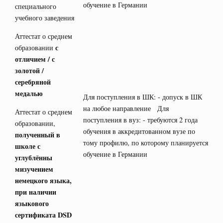
обучение в Германии
специального
учебного заведения
Аттестат о среднем
с
образовании
отличием / с
золотой /
серебряной
медалью
Для поступления в ШК: - допуск в ШК
на любое направление Для
Аттестат о среднем
поступления в вуз: - требуются 2 года
образовании,
обучения в аккредитованном вузе по
полученный в
тому профилю, по которому планируется
школе с
обучение в Германии
углублённы
мизучением
немецкого языка,
при наличии
языкового
сертификата
DSD