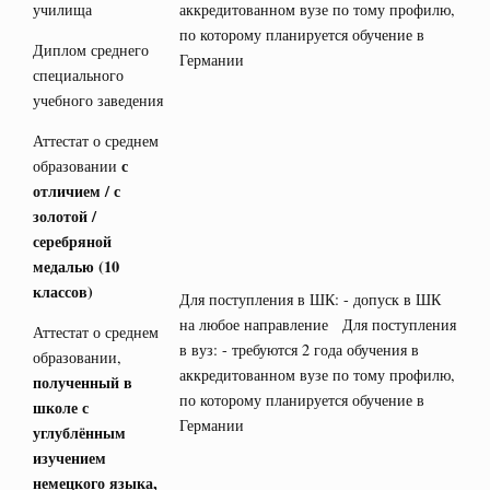
училища
аккредитованном вузе по тому профилю,
по которому планируется обучение в
Диплом среднего
Германии
специального
учебного заведения
Аттестат о среднем
с
образовании
отличием / с
золотой /
серебряной
медалью
(10
классов)
Для поступления в ШК: - допуск в ШК
на любое направление Для поступления
Аттестат о среднем
в вуз: - требуются 2 года обучения в
образовании,
аккредитованном вузе по тому профилю,
полученный в
по которому планируется обучение в
школе с
Германии
углублённым
изучением
немецкого языка,