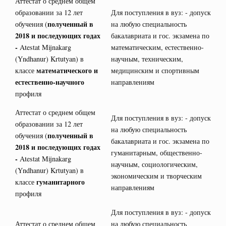
Аттестат о среднем общем
образовании за 12 лет
Для поступления в вуз: - допуск
полученный в
обучения (
на любую специальность
2018 и последующих годах
бакалавриата и гос. экзамена по
-
Atestat Mijnakarg
математическим, естественно-
(Yndhanur) Krtutyan) в
научным, техническим,
математического и
классе
медицинским и спортивным
естественно-научного
направлениям
профиля
Аттестат о среднем общем
Для поступления в вуз: - допуск
образовании за 12 лет
на любую специальность
полученный в
обучения (
бакалавриата и гос. экзамена по
2018 и последующих годах
гуманитарным, общественно-
-
Atestat Mijnakarg
научным, социологическим,
(Yndhanur) Krtutyan) в
экономическим и творческим
гуманитарного
классе
направлениям
профиля
Для поступления в вуз: - допуск
Аттестат о среднем общем
на любую специальность