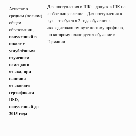
Для поступления в ШК: - допуск в ШК на
Аттестат о
любое направление Для поступления в
среднем (полном)
вуз: - требуются 2 года обучения в
общем
аккредитованном вузе по тому профилю,
образовании,
по которому планируется обучение в
полученный в
Германии
школе с
углублённым
изучением
немецкого
языка, при
наличии
языкового
сертификата
DSD
,
полученный до
2015 года