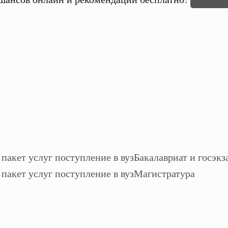
Бакалавриат и госэкз
Магистратура