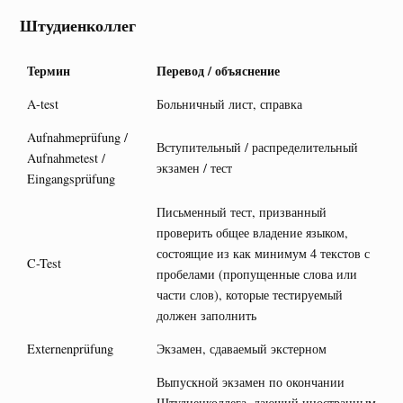
Штудиенколлег
Термин
Перевод / объяснение
A-test
Больничный лист, справка
Aufnahmeprüfung /
Вступительный / распределительный
Aufnahmetest /
экзамен / тест
Eingangsprüfung
Письменный тест, призванный
проверить общее владение языком,
состоящие из как минимум 4 текстов с
C-Test
пробелами (пропущенные слова или
части слов), которые тестируемый
должен заполнить
Externenprüfung
Экзамен, сдаваемый экстерном
Выпускной экзамен по окончании
Штудиенколлега, дающий иностранным