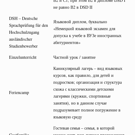
В2 и С1; при этом В2 в дипломе DSD I
не равно В2 в DSD II
DSH – Deutsche
Языковой диплом, буквально
Sprachprüfung für den
«Немецкий языковой экзамен для
Hochschulzugang
допуска к учебе в ВУЗе иностранных
ausländischer
абитуриентов»
Studienbewerber
Einzelunterricht
Частной урок / занятие
Каникулярный лагерь – вид языковых
курсов, как правило, для детей и
подростков; организация и структура
схожа с классическими детскими
Feriencamp
лагерями (кружки, спортивные
занятия), но в данном случае
подразумевает полное погружение в
языковую среду
Гостевая семья – семья, в которой
Gastfamilie
можно жить весь период прохождения