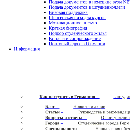
Подача документов в немецкие вузы
N
Подача документов в штудиенколлеги
Визовая поддержка
Шенгенская виза для курсов
Мотивационное письмо
Краткая биография
Подбор студенческого жилья
Встреча и сопровождение
Почтовый адрес в Германии
Информация
–
Как поступить в Германию
в штудие
–
Блог
Новости и акции
–
Статьи
Руководства и рекомендац
–
Вопросы и ответы
О поступлении
–
Города
Студенческие города Герм
–
Cпециальности
Направления обу