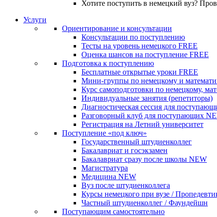
Хотите поступить в немецкий вуз? Про
Услуги
Ориентирование и консультации
Консультации по поступлению
Тесты на уровень немецкого
FREE
Оценка шансов на поступление
FREE
Подготовка к поступлению
Бесплатные открытые уроки
FREE
Мини-группы по немецкому и математи
Курс самоподготовки по немецкому, ма
Индивидуальные занятия (репетиторы)
Диагностическая сессия для поступающ
Разговорный клуб для поступающих
N
Регистрация на Летний университет
Поступление «под ключ»
Государственный штудиенколлег
Бакалавриат и госэкзамен
Бакалавриат сразу после школы
NEW
Магистратура
Медицина
NEW
Вуз после штудиенколлега
Курсы немецкого при вузе / Пропедевти
Частный штудиенколлег / Фаундейшн
Поступающим самостоятельно