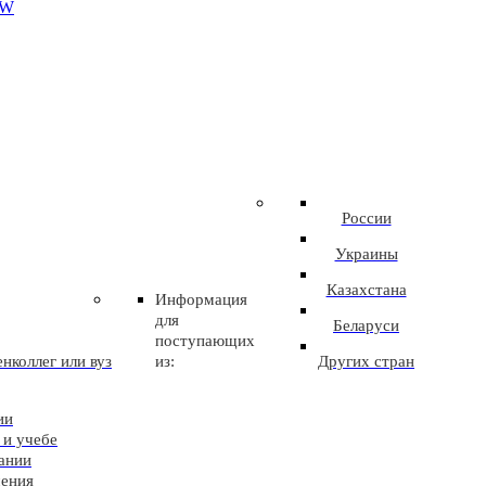
EW
России
Украины
Казахстана
Информация
для
Беларуси
поступающих
нколлег или вуз
из:
Других стран
ии
 и учебе
ании
чения