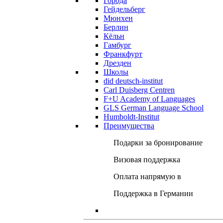
Города
Гейдельберг
Мюнхен
Берлин
Кёльн
Гамбург
Франкфурт
Дрезден
Школы
did deutsch-institut
Carl Duisberg Centren
F+U Academy of Languages
GLS German Language School
Humboldt-Institut
Преимущества
Подарки за бронирование
Визовая поддержка
Оплата напрямую в
Поддержка в Германии