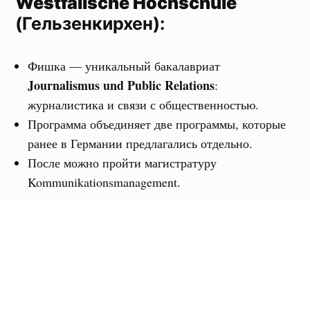
Westfälische Hochschule
(Гельзенкирхен):
Фишка — уникальный бакалавриат
Journalismus und Public Relations
:
журналистика и связи с общественностью.
Программа объединяет две программы, которые
ранее в Германии предлагались отдельно.
После можно пройти магистратуру
Kommunikationsmanagement.
Hochschule Hannover
(Ганновер):
Public Relations
Программа:
(бакалавриат)
Cильныq практическиq уклон: проектная работа,