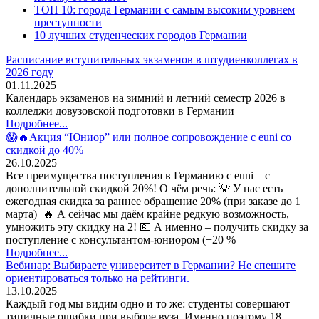
ТОП 10: города Германии с самым высоким уровнем
преступности
10 лучших студенческих городов Германии
Расписание вступительных экзаменов в штудиенколлегах в
2026 году
01.11.2025
Календарь экзаменов на зимний и летний семестр 2026 в
колледжи довузовской подготовки в Германии
Подробнее...
😱🔥Акция “Юниор” или полное сопровождение с euni со
скидкой до 40%
26.10.2025
Все преимущества поступления в Германию с euni – с
дополнительной скидкой 20%! О чём речь: 💡 У нас есть
ежегодная скидка за раннее обращение 20% (при заказе до 1
марта) 🔥 А сейчас мы даём крайне редкую возможность,
умножить эту скидку на 2! 💶 А именно – получить скидку за
поступление с консультантом-юниором (+20 %
Подробнее...
Вебинар: Выбираете университет в Германии? Не спешите
ориентироваться только на рейтинги.
13.10.2025
Каждый год мы видим одно и то же: студенты совершают
типичные ошибки при выборе вуза. Именно поэтому 18