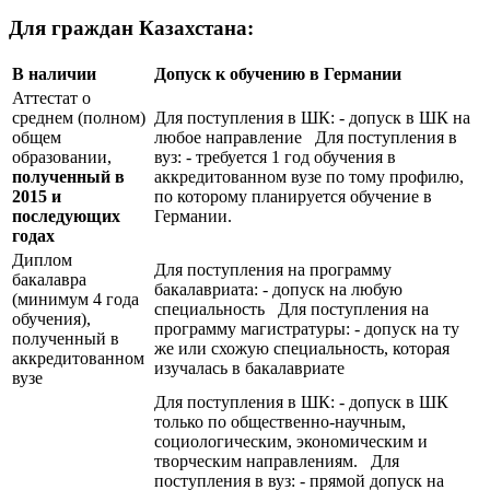
Для граждан Казахстана:
В наличии
Допуск к обучению в Германии
Аттестат о
среднем (полном)
Для поступления в ШК: - допуск в ШК на
общем
любое направление Для поступления в
образовании,
вуз: - требуется 1 год обучения в
полученный в
аккредитованном вузе по тому профилю,
2015 и
по которому планируется обучение в
последующих
Германии.
годах
Диплом
Для поступления на программу
бакалавра
бакалавриата: - допуск на любую
(минимум 4 года
специальность Для поступления на
обучения),
программу магистратуры: - допуск на ту
полученный в
же или схожую специальность, которая
аккредитованном
изучалась в бакалавриате
вузе
Для поступления в ШК: - допуск в ШК
только по общественно-научным,
социологическим, экономическим и
творческим направлениям. Для
поступления в вуз: - прямой допуск на