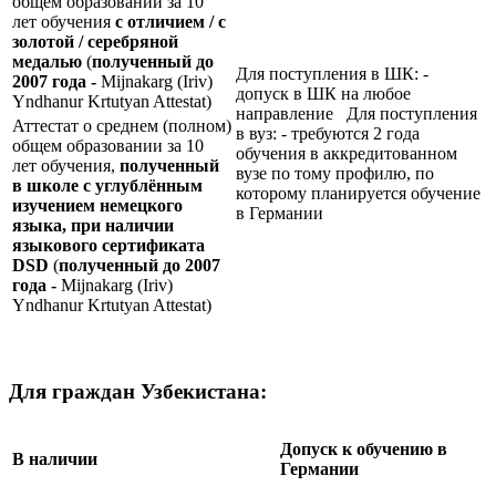
общем образовании за 10
лет обучения
с отличием / с
золотой / серебряной
медалью
(
полученный до
Для поступления в ШК: -
2007 года -
Mijnakarg (Iriv)
допуск в ШК на любое
Yndhanur Krtutyan Attestat)
направление Для поступления
Аттестат о среднем (полном)
в вуз: - требуются 2 года
общем образовании за 10
обучения в аккредитованном
лет обучения,
полученный
вузе по тому профилю, по
в школе с углублённым
которому планируется обучение
изучением немецкого
в Германии
языка, при наличии
языкового сертификата
DSD
(
полученный до 2007
года -
Mijnakarg (Iriv)
Yndhanur Krtutyan Attestat)
Для граждан Узбекистана:
Допуск к обучению в
В наличии
Германии