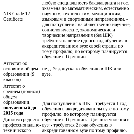
любую специальность бакалавриата и гос.
экзамена по математическим, естественно-
NIS Grade 12
научным, техническим, медицинским,
Certificate
языковым и спортивным направлениям. -
для поступления на общественно-научные,
социологические, экономические и
творческие направления (без ШК)
требуется наличие одного год обучения в
аккредитованном вузе своей страны по
тому профилю, по которому планируется
обучение в Германии.
Аттестат об
основном общем
не даёт допуска к обучению в ШК или
образовании (9
вузе.
классов)
Аттестат о
среднем (полном)
общем
образовании,
Для поступления в ШК: - требуется 1 год
полученный до
обучения в аккредитованном вузе по тому
2015 года
профилю, по которому планируется
Диплом среднего
обучение в Германии. Для поступления в
профессионально-
вуз: - требуются 2 года обучения в
технического
аккредитованном вузе по тому профилю,