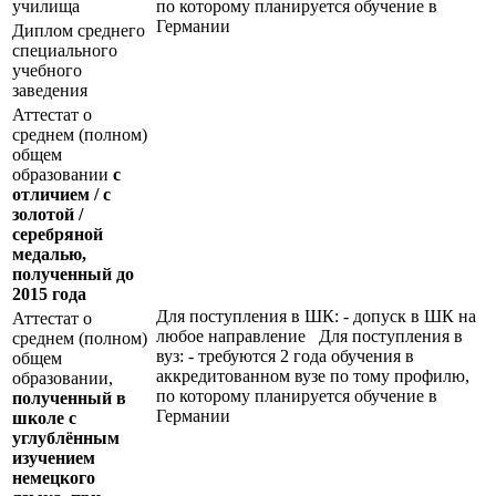
училища
по которому планируется обучение в
Германии
Диплом среднего
специального
учебного
заведения
Аттестат о
среднем (полном)
общем
образовании
с
отличием / с
золотой /
серебряной
медалью,
полученный до
2015 года
Для поступления в ШК: - допуск в ШК на
Аттестат о
любое направление Для поступления в
среднем (полном)
вуз: - требуются 2 года обучения в
общем
аккредитованном вузе по тому профилю,
образовании,
по которому планируется обучение в
полученный в
Германии
школе с
углублённым
изучением
немецкого