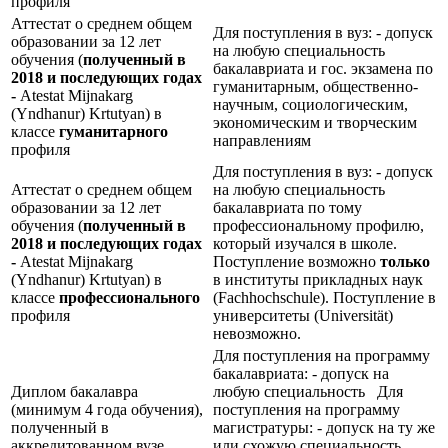
профиля
Аттестат о среднем общем
Для поступления в вуз: - допуск
образовании за 12 лет
на любую специальность
обучения (
полученный в
бакалавриата и гос. экзамена по
2018 и последующих годах
гуманитарным, общественно-
-
Atestat Mijnakarg
научным, социологическим,
(Yndhanur) Krtutyan) в
экономическим и творческим
классе
гуманитарного
направлениям
профиля
Для поступления в вуз: - допуск
Аттестат о среднем общем
на любую специальность
образовании за 12 лет
бакалавриата по тому
обучения (
полученный в
профессиональному профилю,
2018 и последующих годах
который изучался в школе.
-
Atestat Mijnakarg
Поступление возможно
только
(Yndhanur) Krtutyan) в
в институты прикладных наук
классе
профессионального
(Fachhochschule). Поступление в
профиля
университеты (Universität)
невозможно.
Для поступления на программу
бакалавриата: - допуск на
Диплом бакалавра
любую специальность Для
(минимум 4 года обучения),
поступления на программу
полученный в
магистратуры: - допуск на ту же
аккредитованном вузе
или схожую специальность,