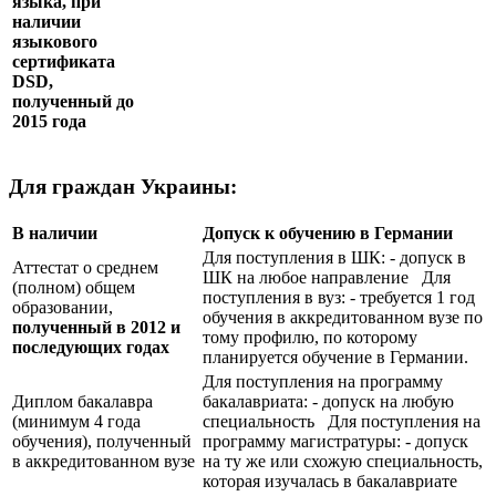
языка, при
наличии
языкового
сертификата
DSD
,
полученный до
2015 года
Для граждан Украины:
В наличии
Допуск к обучению в Германии
Для поступления в ШК: - допуск в
Аттестат о среднем
ШК на любое направление Для
(полном) общем
поступления в вуз: - требуется 1 год
образовании,
обучения в аккредитованном вузе по
полученный в 2012 и
тому профилю, по которому
последующих годах
планируется обучение в Германии.
Для поступления на программу
Диплом бакалавра
бакалавриата: - допуск на любую
(минимум 4 года
специальность Для поступления на
обучения), полученный
программу магистратуры: - допуск
в аккредитованном вузе
на ту же или схожую специальность,
которая изучалась в бакалавриате