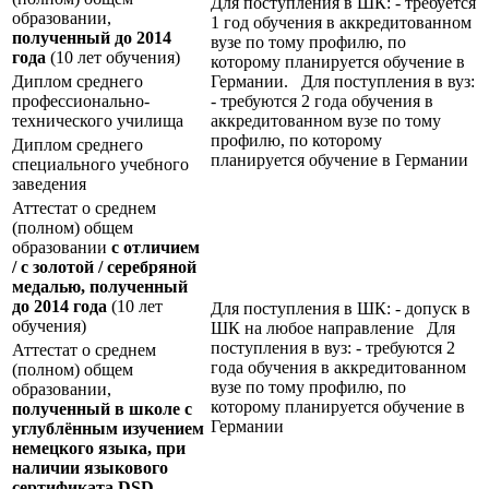
Для поступления в ШК: - требуется
образовании,
1 год обучения в аккредитованном
полученный до 2014
вузе по тому профилю, по
года
(10 лет обучения)
которому планируется обучение в
Диплом среднего
Германии. Для поступления в вуз:
профессионально-
- требуются 2 года обучения в
технического училища
аккредитованном вузе по тому
профилю, по которому
Диплом среднего
планируется обучение в Германии
специального учебного
заведения
Аттестат о среднем
(полном) общем
образовании
с отличием
/ с золотой / серебряной
медалью, полученный
до 2014 года
(10 лет
Для поступления в ШК: - допуск в
обучения)
ШК на любое направление Для
поступления в вуз: - требуются 2
Аттестат о среднем
года обучения в аккредитованном
(полном) общем
вузе по тому профилю, по
образовании,
которому планируется обучение в
полученный в школе с
Германии
углублённым изучением
немецкого языка, при
наличии языкового
сертификата
DSD
,