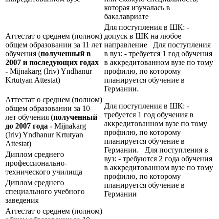
которая изучалась в
бакалавриате
Для поступления в ШК: -
Аттестат о среднем (полном)
допуск в ШК на любое
общем образовании за 11 лет
направление Для поступления
обучения (
полученный в
в вуз: - требуется 1 год обучения
2007 и последующих годах
в аккредитованном вузе по тому
-
Mijnakarg (Iriv) Yndhanur
профилю, по которому
Krtutyan Attestat)
планируется обучение в
Германии.
Аттестат о среднем (полном)
Для поступления в ШК: -
общем образовании за 10
требуется 1 год обучения в
лет обучения (
полученный
аккредитованном вузе по тому
до 2007 года -
Mijnakarg
профилю, по которому
(Iriv) Yndhanur Krtutyan
планируется обучение в
Attestat)
Германии. Для поступления в
Диплом среднего
вуз: - требуются 2 года обучения
профессионально-
в аккредитованном вузе по тому
технического училища
профилю, по которому
Диплом среднего
планируется обучение в
специального учебного
Германии
заведения
Аттестат о среднем (полном)