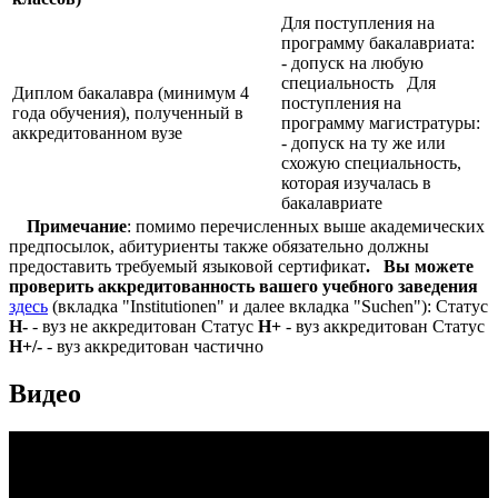
Для поступления на
программу бакалавриата:
- допуск на любую
специальность Для
Диплом бакалавра (минимум 4
поступления на
года обучения), полученный в
программу магистратуры:
аккредитованном вузе
- допуск на ту же или
схожую специальность,
которая изучалась в
бакалавриате
Примечание
: помимо перечисленных выше академических
предпосылок, абитуриенты также обязательно должны
предоставить требуемый языковой сертификат
.
Вы можете
проверить аккредитованность вашего учебного заведения
здесь
(вкладка "Institutionen" и далее вкладка "Suchen"): Статус
Н-
- вуз не аккредитован Статус
Н+
- вуз аккредитован Статус
Н+/-
- вуз аккредитован частично
Видео