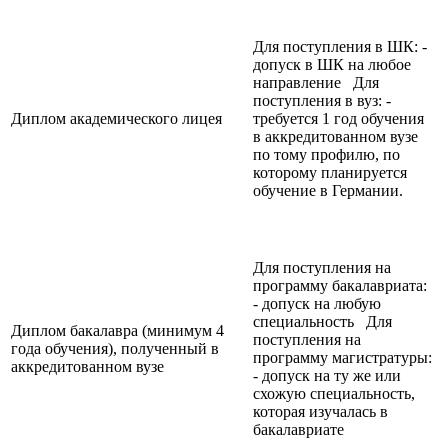
Для поступления в ШК: -
допуск в ШК на любое
направление Для
поступления в вуз: -
Диплом академического лицея
требуется 1 год обучения
в аккредитованном вузе
по тому профилю, по
которому планируется
обучение в Германии.
Для поступления на
программу бакалавриата:
- допуск на любую
специальность Для
Диплом бакалавра (минимум 4
поступления на
года обучения), полученный в
программу магистратуры:
аккредитованном вузе
- допуск на ту же или
схожую специальность,
которая изучалась в
бакалавриате