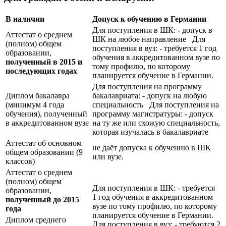
В наличии
Допуск к обучению в Германии
Для поступления в ШК: - допуск в
Аттестат о среднем
ШК на любое направление Для
(полном) общем
поступления в вуз: - требуется 1 год
образовании,
обучения в аккредитованном вузе по
полученный в 2015 и
тому профилю, по которому
последующих годах
планируется обучение в Германии.
Для поступления на программу
Диплом бакалавра
бакалавриата: - допуск на любую
(минимум 4 года
специальность Для поступления на
обучения), полученный
программу магистратуры: - допуск
в аккредитованном вузе
на ту же или схожую специальность,
которая изучалась в бакалавриате
Аттестат об основном
не даёт допуска к обучению в ШК
общем образовании (9
или вузе.
классов)
Аттестат о среднем
(полном) общем
Для поступления в ШК: - требуется
образовании,
1 год обучения в аккредитованном
полученный до 2015
вузе по тому профилю, по которому
года
планируется обучение в Германии.
Диплом среднего
Для поступления в вуз: - требуются 2