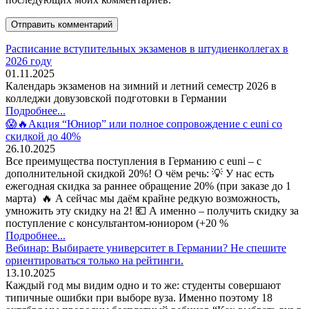
Расписание вступительных экзаменов в штудиенколлегах в
2026 году
01.11.2025
Календарь экзаменов на зимний и летний семестр 2026 в
колледжи довузовской подготовки в Германии
Подробнее...
😱🔥Акция “Юниор” или полное сопровождение с euni со
скидкой до 40%
26.10.2025
Все преимущества поступления в Германию с euni – с
дополнительной скидкой 20%! О чём речь: 💡 У нас есть
ежегодная скидка за раннее обращение 20% (при заказе до 1
марта) 🔥 А сейчас мы даём крайне редкую возможность,
умножить эту скидку на 2! 💶 А именно – получить скидку за
поступление с консультантом-юниором (+20 %
Подробнее...
Вебинар: Выбираете университет в Германии? Не спешите
ориентироваться только на рейтинги.
13.10.2025
Каждый год мы видим одно и то же: студенты совершают
типичные ошибки при выборе вуза. Именно поэтому 18