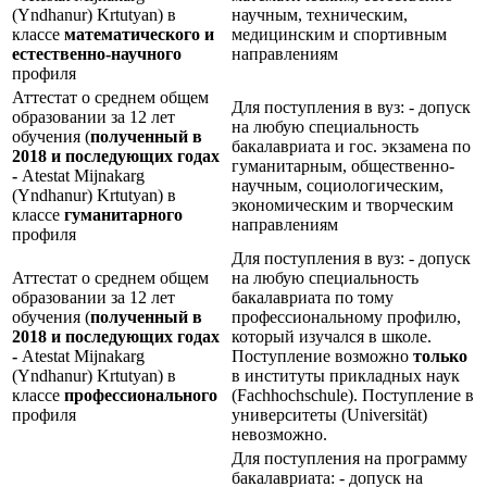
(Yndhanur) Krtutyan) в
научным, техническим,
классе
математического и
медицинским и спортивным
естественно-научного
направлениям
профиля
Аттестат о среднем общем
Для поступления в вуз: - допуск
образовании за 12 лет
на любую специальность
обучения (
полученный в
бакалавриата и гос. экзамена по
2018 и последующих годах
гуманитарным, общественно-
-
Atestat Mijnakarg
научным, социологическим,
(Yndhanur) Krtutyan) в
экономическим и творческим
классе
гуманитарного
направлениям
профиля
Для поступления в вуз: - допуск
Аттестат о среднем общем
на любую специальность
образовании за 12 лет
бакалавриата по тому
обучения (
полученный в
профессиональному профилю,
2018 и последующих годах
который изучался в школе.
-
Atestat Mijnakarg
Поступление возможно
только
(Yndhanur) Krtutyan) в
в институты прикладных наук
классе
профессионального
(Fachhochschule). Поступление в
профиля
университеты (Universität)
невозможно.
Для поступления на программу
бакалавриата: - допуск на