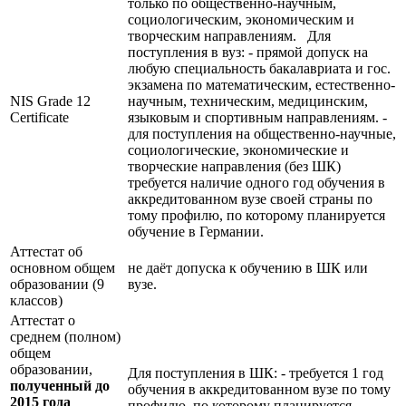
только по общественно-научным,
социологическим, экономическим и
творческим направлениям. Для
поступления в вуз: - прямой допуск на
любую специальность бакалавриата и гос.
экзамена по математическим, естественно-
NIS Grade 12
научным, техническим, медицинским,
Certificate
языковым и спортивным направлениям. -
для поступления на общественно-научные,
социологические, экономические и
творческие направления (без ШК)
требуется наличие одного год обучения в
аккредитованном вузе своей страны по
тому профилю, по которому планируется
обучение в Германии.
Аттестат об
основном общем
не даёт допуска к обучению в ШК или
образовании (9
вузе.
классов)
Аттестат о
среднем (полном)
общем
образовании,
Для поступления в ШК: - требуется 1 год
полученный до
обучения в аккредитованном вузе по тому
2015 года
профилю, по которому планируется