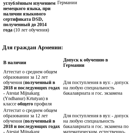
Германии
углублённым изучением
немецкого языка, при
наличии языкового
сертификата
DSD
,
полученный до 2014
года
(10 лет обучения)
Для граждан Армении:
Допуск к обучению в
В наличии
Германии
Аттестат о среднем общем
образовании за 12 лет
обучения (
полученный в
Для поступления в вуз: - допуск
2018 и последующих годах
на любую специальность
-
Atestat Mijnakarg
бакалавриата и гос. экзамена
(Yndhanur) Krtutyan) в
классе
общего
профиля
Аттестат о среднем общем
образовании за 12 лет
Для поступления в вуз: - допуск
обучения (
полученный в
на любую специальность
2018 и последующих годах
бакалавриата и гос. экзамена по
-
Atestat Mijnakarg
математическим, естественно-