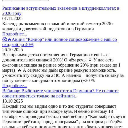
Расписание вступительных экзаменов в штудиенколлегах в
2026 году
01.11.2025
Календарь экзаменов на зимний и летний семестр 2026 в
колледжи довузовской подготовки в Германии
Подробнее...
😱🔥Акция “Юниор” или полное сопровождение с euni со
скидкой до 40%
26.10.2025
Все преимущества поступления в Германию с euni – с
дополнительной скидкой 20%! О чём речь: 💡 У нас есть
ежегодная скидка за раннее обращение 20% (при заказе до 1
марта) 🔥 А сейчас мы даём крайне редкую возможность,
умножить эту скидку на 2! 💶 А именно – получить скидку за
поступление с консультантом-юниором (+20 %
Подробнее...
Вебинар: Выбираете университет в Германии? Не спешите
ориентироваться только на рейтинги.
13.10.2025
Каждый год мы видим одно и то же: студенты совершают
типичные ошибки при выборе вуза. Именно поэтому 18
октября мы проводим бесплатный вебинар “Как выбрать вуз в
Германии: рейтинг, город, программа” , на котором разберём
реальные кейсы и поможем понять, как выбрать университет