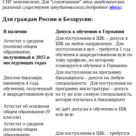
СНГ невозможно. Для "сглаживания" этих академических
различий существуют штудиенколлеги (подробнее
здесь
).
Для граждан России и Беларусии:
В наличии
Допуск к обучению в Германии
Для поступления в ШК: - допуск в
Аттестат о среднем
ШК на любое направление Для
(полном) общем
поступления в вуз: - требуется 1 год
образовании,
обучения в аккредитованном вузе по
полученный в 2015 и
тому профилю, по которому
последующих годах
планируется обучение в Германии.
Для поступления на программу
Диплом бакалавра
бакалавриата: - допуск на любую
(минимум 4 года
специальность Для поступления на
обучения), полученный
программу магистратуры: - допуск
в аккредитованном вузе
на ту же или схожую специальность,
которая изучалась в бакалавриате
Аттестат об основном
не даёт допуска к обучению в ШК
общем образовании (9
или вузе.
классов)
Аттестат о среднем
(полном) общем
Для поступления в ШК: - требуется
образовании,