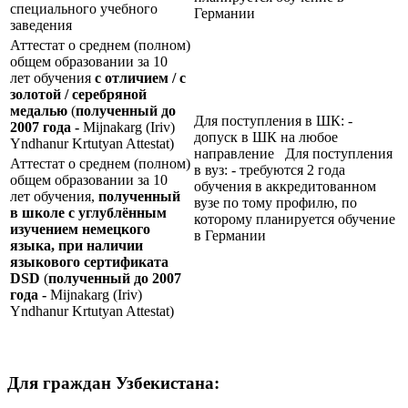
специального учебного
Германии
заведения
Аттестат о среднем (полном)
общем образовании за 10
лет обучения
с отличием / с
золотой / серебряной
медалью
(
полученный до
Для поступления в ШК: -
2007 года -
Mijnakarg (Iriv)
допуск в ШК на любое
Yndhanur Krtutyan Attestat)
направление Для поступления
Аттестат о среднем (полном)
в вуз: - требуются 2 года
общем образовании за 10
обучения в аккредитованном
лет обучения,
полученный
вузе по тому профилю, по
в школе с углублённым
которому планируется обучение
изучением немецкого
в Германии
языка, при наличии
языкового сертификата
DSD
(
полученный до 2007
года -
Mijnakarg (Iriv)
Yndhanur Krtutyan Attestat)
Для граждан Узбекистана: