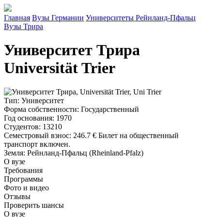
Главная
Вузы Германии
Университеты Рейнланд-Пфальц
Вузы Трира
Университет Трира
Universität Trier
Тип
: Университет
Форма собственности
: Государственный
Год основания
: 1970
Студентов
: 13210
Семестровый взнос
:
246.7 €
Билет на общественный
транспорт включен.
Земля
: Рейнланд-Пфальц (Rheinland-Pfalz)
О вузе
Требования
Программы
Фото и видео
Отзывы
Проверить шансы
О вузе