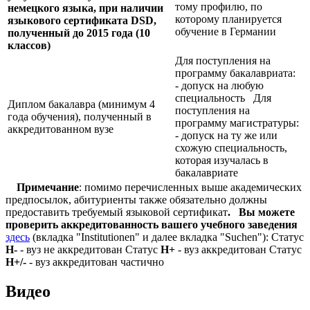
тому профилю, по
немецкого языка, при наличии
которому планируется
языкового сертификата
DSD,
обучение в Германии
полученный до 2015 года (10
классов)
Для поступления на
программу бакалавриата:
- допуск на любую
специальность Для
Диплом бакалавра (минимум 4
поступления на
года обучения), полученный в
программу магистратуры:
аккредитованном вузе
- допуск на ту же или
схожую специальность,
которая изучалась в
бакалавриате
Примечание
: помимо перечисленных выше академических
предпосылок, абитуриенты также обязательно должны
предоставить требуемый языковой сертификат
.
Вы можете
проверить аккредитованность вашего учебного заведения
здесь
(вкладка "Institutionen" и далее вкладка "Suchen"): Статус
Н-
- вуз не аккредитован Статус
Н+
- вуз аккредитован Статус
Н+/-
- вуз аккредитован частично
Видео