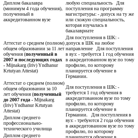
Диплом бакалавра
любую специальность Для
(минимум 4 года обучения),
поступления на программу
полученный в
магистратуры: - допуск на ту же
аккредитованном вузе
или схожую специальность,
которая изучалась в
бакалавриате
Для поступления в ШК: -
Аттестат о среднем (полном)
допуск в ШК на любое
общем образовании за 11 лет
направление Для поступления
обучения (
полученный в
в вуз: - требуется 1 год обучения
2007 и последующих годах
в аккредитованном вузе по тому
-
Mijnakarg (Iriv) Yndhanur
профилю, по которому
Krtutyan Attestat)
планируется обучение в
Германии.
Аттестат о среднем (полном)
Для поступления в ШК: -
общем образовании за 10
требуется 1 год обучения в
лет обучения (
полученный
аккредитованном вузе по тому
до 2007 года -
Mijnakarg
профилю, по которому
(Iriv) Yndhanur Krtutyan
планируется обучение в
Attestat)
Германии. Для поступления в
Диплом среднего
вуз: - требуются 2 года обучения
профессионально-
в аккредитованном вузе по тому
технического училища
профилю, по которому
Диплом среднего
планируется обучение в