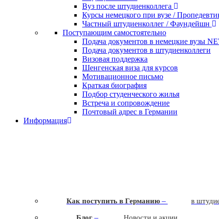
Вуз после штудиенколлега
Курсы немецкого при вузе / Пропедевт
Частный штудиенколлег / Фаундейшн
Поступающим самостоятельно
Подача документов в немецкие вузы
N
Подача документов в штудиенколлеги
Визовая поддержка
Шенгенская виза для курсов
Мотивационное письмо
Краткая биография
Подбор студенческого жилья
Встреча и сопровождение
Почтовый адрес в Германии
Информация
–
Как поступить в Германию
в штудие
–
Блог
Новости и акции