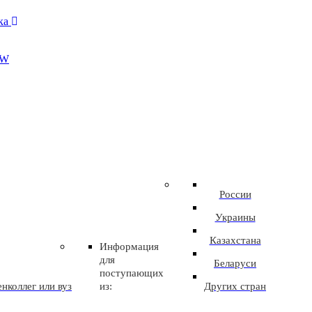
ика
EW
России
Украины
Казахстана
Информация
для
Беларуси
поступающих
нколлег или вуз
из:
Других стран