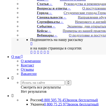
–
Статьи
Руководства и рекомендац
–
Вопросы и ответы
О поступлении
–
Города
Студенческие города Герм
–
Cпециальности
Направления обу
–
Сертификаты
Немецкого и англий
–
События
Экзамены, дни открытых
–
Кейсы
Примеры из нашей практик
–
Вебинары
О подготовке и поступ
Подпишитесь на нашу рассылку
и на наши страницы в соцсетях
О нас
О компании
Контакт
Отзывы
Вакансии
Смотреть все результаты
Нет результатов
Россия
8 800 505 76 45
Звонок бесплатный
Украина
0 800 75 25 97
Звонок бесплатный