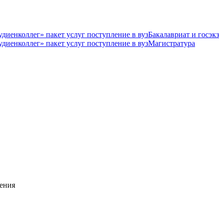
Бакалавриат и госэк
Магистратура
ения