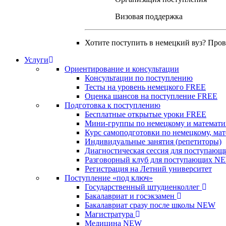
Визовая поддержка
Хотите поступить в немецкий вуз? Про
Услуги
Ориентирование и консультации
Консультации по поступлению
Тесты на уровень немецкого
FREE
Оценка шансов на поступление
FREE
Подготовка к поступлению
Бесплатные открытые уроки
FREE
Мини-группы по немецкому и математи
Курс самоподготовки по немецкому, ма
Индивидуальные занятия (репетиторы)
Диагностическая сессия для поступающ
Разговорный клуб для поступающих
N
Регистрация на Летний университет
Поступление «под ключ»
Государственный штудиенколлег
Бакалавриат и госэкзамен
Бакалавриат сразу после школы
NEW
Магистратура
Медицина
NEW