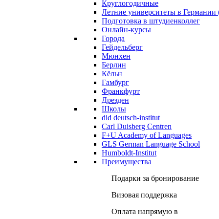
Круглогодичные
Летние университеты в Германии 
Подготовка в штудиенколлег
Онлайн-курсы
Города
Гейдельберг
Мюнхен
Берлин
Кёльн
Гамбург
Франкфурт
Дрезден
Школы
did deutsch-institut
Carl Duisberg Centren
F+U Academy of Languages
GLS German Language School
Humboldt-Institut
Преимущества
Подарки за бронирование
Визовая поддержка
Оплата напрямую в