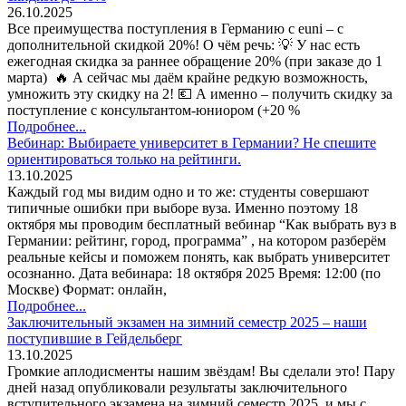
26.10.2025
Все преимущества поступления в Германию с euni – с
дополнительной скидкой 20%! О чём речь: 💡 У нас есть
ежегодная скидка за раннее обращение 20% (при заказе до 1
марта) 🔥 А сейчас мы даём крайне редкую возможность,
умножить эту скидку на 2! 💶 А именно – получить скидку за
поступление с консультантом-юниором (+20 %
Подробнее...
Вебинар: Выбираете университет в Германии? Не спешите
ориентироваться только на рейтинги.
13.10.2025
Каждый год мы видим одно и то же: студенты совершают
типичные ошибки при выборе вуза. Именно поэтому 18
октября мы проводим бесплатный вебинар “Как выбрать вуз в
Германии: рейтинг, город, программа” , на котором разберём
реальные кейсы и поможем понять, как выбрать университет
осознанно. Дата вебинара: 18 октября 2025 Время: 12:00 (по
Москве) Формат: онлайн,
Подробнее...
Заключительный экзамен на зимний семестр 2025 – наши
поступившие в Гейдельберг
13.10.2025
Громкие аплодисменты нашим звёздам! Вы сделали это! Пару
дней назад опубликовали результаты заключительного
вступительного экзамена на зимний семестр 2025, и мы с