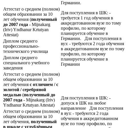
Германии.
Аттестат о среднем (полном)
Для поступления в ШК: -
общем образовании за 10
требуется 1 год обучения в
лет обучения (
полученный
аккредитованном вузе по тому
до 2007 года -
Mijnakarg
профилю, по которому
(Iriv) Yndhanur Krtutyan
планируется обучение в
Attestat)
Германии. Для поступления в
Диплом среднего
вуз: - требуются 2 года обучения
профессионально-
в аккредитованном вузе по тому
технического училища
профилю, по которому
Диплом среднего
планируется обучение в
специального учебного
Германии
заведения
Аттестат о среднем (полном)
общем образовании за 10
лет обучения
с отличием / с
золотой / серебряной
медалью
(
полученный до
Для поступления в ШК: -
2007 года -
Mijnakarg (Iriv)
допуск в ШК на любое
Yndhanur Krtutyan Attestat)
направление Для поступления
Аттестат о среднем (полном)
в вуз: - требуются 2 года
общем образовании за 10
обучения в аккредитованном
лет обучения,
полученный
вузе по тому профилю, по
в школе с углублённым