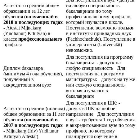
Аттестат о среднем общем
на любую специальность
образовании за 12 лет
бакалавриата по тому
обучения (
полученный в
профессиональному профилю,
2018 и последующих годах
который изучался в школе.
-
Atestat Mijnakarg
Поступление возможно
только
(Yndhanur) Krtutyan) в
в институты прикладных наук
классе
профессионального
(Fachhochschule). Поступление в
профиля
университеты (Universität)
невозможно.
Для поступления на программу
бакалавриата: - допуск на
Диплом бакалавра
любую специальность Для
(минимум 4 года обучения),
поступления на программу
полученный в
магистратуры: - допуск на ту же
аккредитованном вузе
или схожую специальность,
которая изучалась в
бакалавриате
Для поступления в ШК: -
Аттестат о среднем (полном)
допуск в ШК на любое
общем образовании за 11 лет
направление Для поступления
обучения (
полученный в
в вуз: - требуется 1 год обучения
2007 и последующих годах
в аккредитованном вузе по тому
-
Mijnakarg (Iriv) Yndhanur
профилю, по которому
Krtutyan Attestat)
планируется обучение в