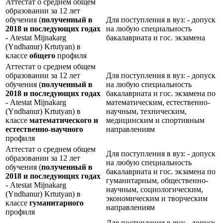
Аттестат о среднем общем
образовании за 12 лет
обучения (
полученный в
Для поступления в вуз: - допуск
2018 и последующих годах
на любую специальность
-
Atestat Mijnakarg
бакалавриата и гос. экзамена
(Yndhanur) Krtutyan) в
классе
общего
профиля
Аттестат о среднем общем
образовании за 12 лет
Для поступления в вуз: - допуск
обучения (
полученный в
на любую специальность
2018 и последующих годах
бакалавриата и гос. экзамена по
-
Atestat Mijnakarg
математическим, естественно-
(Yndhanur) Krtutyan) в
научным, техническим,
классе
математического и
медицинским и спортивным
естественно-научного
направлениям
профиля
Аттестат о среднем общем
Для поступления в вуз: - допуск
образовании за 12 лет
на любую специальность
обучения (
полученный в
бакалавриата и гос. экзамена по
2018 и последующих годах
гуманитарным, общественно-
-
Atestat Mijnakarg
научным, социологическим,
(Yndhanur) Krtutyan) в
экономическим и творческим
классе
гуманитарного
направлениям
профиля
Для поступления в вуз: - допуск