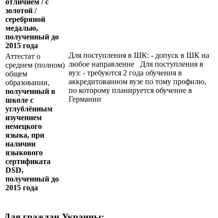
отличием / с
золотой /
серебряной
медалью,
полученный до
2015 года
Для поступления в ШК: - допуск в ШК на
Аттестат о
любое направление Для поступления в
среднем (полном)
вуз: - требуются 2 года обучения в
общем
аккредитованном вузе по тому профилю,
образовании,
по которому планируется обучение в
полученный в
Германии
школе с
углублённым
изучением
немецкого
языка, при
наличии
языкового
сертификата
DSD
,
полученный до
2015 года
Для граждан Украины: