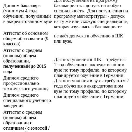
Для поступления на программу
Диплом бакалавра
бакалавриата: - допуск на любую
(минимум 4 года
специальность Для поступления на
обучения), полученный
программу магистратуры: - допуск
в аккредитованном вузе
на ту же или схожую специальность,
которая изучалась в бакалавриате
Аттестат об основном
не даёт допуска к обучению в ШК
общем образовании (9
или вузе.
классов)
Аттестат о среднем
(полном) общем
Для поступления в ШК: - требуется
образовании,
1 год обучения в аккредитованном
полученный до 2015
вузе по тому профилю, по которому
года
планируется обучение в Германии.
Диплом среднего
Для поступления в вуз: - требуются 2
профессионально-
года обучения в аккредитованном
технического училища
вузе по тому профилю, по которому
Диплом среднего
планируется обучение в Германии
специального учебного
заведения
Аттестат о среднем
(полном) общем
образовании
с
отличием / с золотой /