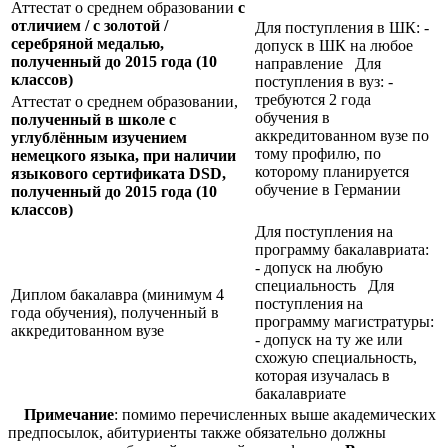
Аттестат о среднем образовании
с
отличием / с золотой /
Для поступления в ШК: -
серебряной медалью,
допуск в ШК на любое
полученный до 2015 года (10
направление Для
классов)
поступления в вуз: -
требуются 2 года
Аттестат о среднем образовании,
обучения в
полученный в школе с
аккредитованном вузе по
углублённым изучением
тому профилю, по
немецкого языка, при наличии
которому планируется
языкового сертификата
DSD,
обучение в Германии
полученный до 2015 года (10
классов)
Для поступления на
программу бакалавриата:
- допуск на любую
специальность Для
Диплом бакалавра (минимум 4
поступления на
года обучения), полученный в
программу магистратуры:
аккредитованном вузе
- допуск на ту же или
схожую специальность,
которая изучалась в
бакалавриате
Примечание
: помимо перечисленных выше академических
предпосылок, абитуриенты также обязательно должны