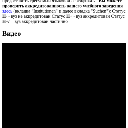
предоставить требуемый языковой сертификат
.
Вы можете
проверить аккредитованность вашего учебного заведения
здесь
(вкладка "Institutionen" и далее вкладка "Suchen"): Статус
Н-
- вуз не аккредитован Статус
Н+
- вуз аккредитован Статус
Н+/-
- вуз аккредитован частично
Видео