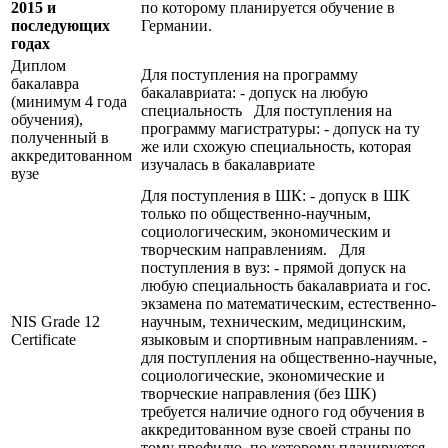
2015 и
по которому планируется обучение в
последующих
Германии.
годах
Диплом
Для поступления на программу
бакалавра
бакалавриата: - допуск на любую
(минимум 4 года
специальность Для поступления на
обучения),
программу магистратуры: - допуск на ту
полученный в
же или схожую специальность, которая
аккредитованном
изучалась в бакалавриате
вузе
Для поступления в ШК: - допуск в ШК
только по общественно-научным,
социологическим, экономическим и
творческим направлениям. Для
поступления в вуз: - прямой допуск на
любую специальность бакалавриата и гос.
экзамена по математическим, естественно-
NIS Grade 12
научным, техническим, медицинским,
Certificate
языковым и спортивным направлениям. -
для поступления на общественно-научные,
социологические, экономические и
творческие направления (без ШК)
требуется наличие одного год обучения в
аккредитованном вузе своей страны по
тому профилю, по которому планируется