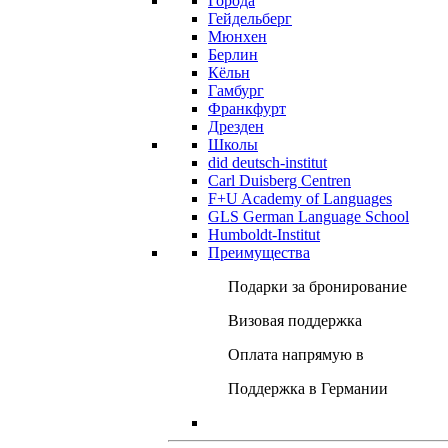
Города
Гейдельберг
Мюнхен
Берлин
Кёльн
Гамбург
Франкфурт
Дрезден
Школы
did deutsch-institut
Carl Duisberg Centren
F+U Academy of Languages
GLS German Language School
Humboldt-Institut
Преимущества
Подарки за бронирование
Визовая поддержка
Оплата напрямую в
Поддержка в Германии