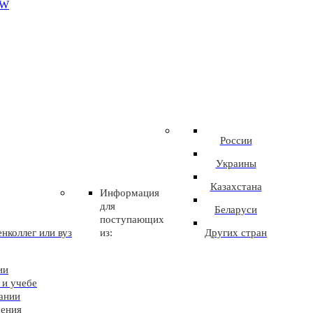
EW
России
Украины
Казахстана
Информация
для
Беларуси
поступающих
нколлег или вуз
из:
Других стран
ии
 и учебе
ании
чения