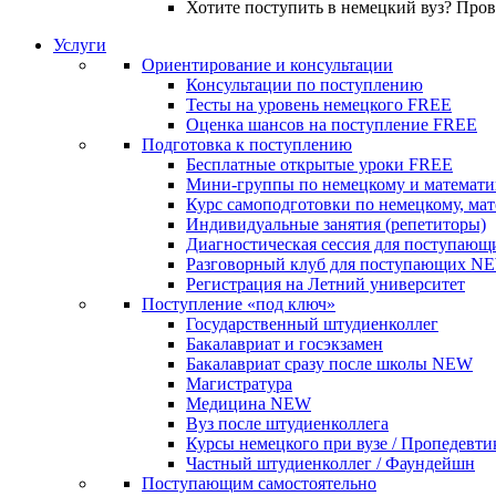
Хотите поступить в немецкий вуз? Про
Услуги
Ориентирование и консультации
Консультации по поступлению
Тесты на уровень немецкого
FREE
Оценка шансов на поступление
FREE
Подготовка к поступлению
Бесплатные открытые уроки
FREE
Мини-группы по немецкому и математи
Курс самоподготовки по немецкому, ма
Индивидуальные занятия (репетиторы)
Диагностическая сессия для поступающ
Разговорный клуб для поступающих
N
Регистрация на Летний университет
Поступление «под ключ»
Государственный штудиенколлег
Бакалавриат и госэкзамен
Бакалавриат сразу после школы
NEW
Магистратура
Медицина
NEW
Вуз после штудиенколлега
Курсы немецкого при вузе / Пропедевти
Частный штудиенколлег / Фаундейшн
Поступающим самостоятельно