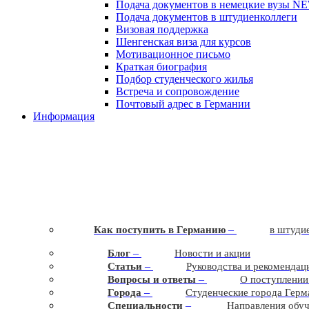
Подача документов в немецкие вузы
N
Подача документов в штудиенколлеги
Визовая поддержка
Шенгенская виза для курсов
Мотивационное письмо
Краткая биография
Подбор студенческого жилья
Встреча и сопровождение
Почтовый адрес в Германии
Информация
–
Как поступить в Германию
в штудие
–
Блог
Новости и акции
–
Статьи
Руководства и рекомендац
–
Вопросы и ответы
О поступлении
–
Города
Студенческие города Герм
–
Cпециальности
Направления обу