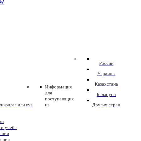
EW
России
Украины
Казахстана
Информация
для
Беларуси
поступающих
нколлег или вуз
из:
Других стран
ии
 и учебе
ании
чения