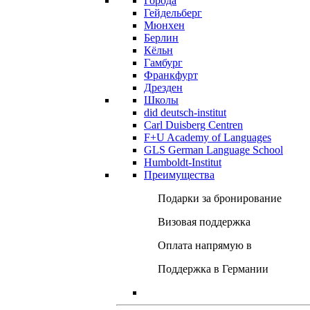
Города
Гейдельберг
Мюнхен
Берлин
Кёльн
Гамбург
Франкфурт
Дрезден
Школы
did deutsch-institut
Carl Duisberg Centren
F+U Academy of Languages
GLS German Language School
Humboldt-Institut
Преимущества
Подарки за бронирование
Визовая поддержка
Оплата напрямую в
Поддержка в Германии