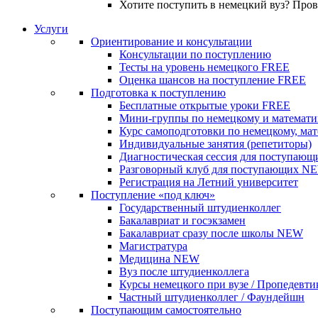
Хотите поступить в немецкий вуз? Про
Услуги
Ориентирование и консультации
Консультации по поступлению
Тесты на уровень немецкого
FREE
Оценка шансов на поступление
FREE
Подготовка к поступлению
Бесплатные открытые уроки
FREE
Мини-группы по немецкому и математи
Курс самоподготовки по немецкому, ма
Индивидуальные занятия (репетиторы)
Диагностическая сессия для поступающ
Разговорный клуб для поступающих
N
Регистрация на Летний университет
Поступление «под ключ»
Государственный штудиенколлег
Бакалавриат и госэкзамен
Бакалавриат сразу после школы
NEW
Магистратура
Медицина
NEW
Вуз после штудиенколлега
Курсы немецкого при вузе / Пропедевти
Частный штудиенколлег / Фаундейшн
Поступающим самостоятельно