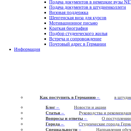
Подача документов в немецкие вузы
N
Подача документов в штудиенколлеги
Визовая поддержка
Шенгенская виза для курсов
Мотивационное письмо
Краткая биография
Подбор студенческого жилья
Встреча и сопровождение
Почтовый адрес в Германии
Информация
–
Как поступить в Германию
в штудие
–
Блог
Новости и акции
–
Статьи
Руководства и рекомендац
–
Вопросы и ответы
О поступлении
–
Города
Студенческие города Герм
–
Cпециальности
Направления обу