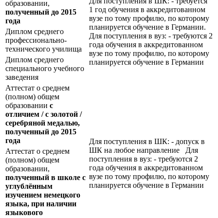
Для поступления в ШК: - требуется
образовании,
1 год обучения в аккредитованном
полученный до 2015
вузе по тому профилю, по которому
года
планируется обучение в Германии.
Диплом среднего
Для поступления в вуз: - требуются 2
профессионально-
года обучения в аккредитованном
технического училища
вузе по тому профилю, по которому
Диплом среднего
планируется обучение в Германии
специального учебного
заведения
Аттестат о среднем
(полном) общем
образовании
с
отличием / с золотой /
серебряной медалью,
полученный до 2015
года
Для поступления в ШК: - допуск в
ШК на любое направление Для
Аттестат о среднем
поступления в вуз: - требуются 2
(полном) общем
года обучения в аккредитованном
образовании,
вузе по тому профилю, по которому
полученный в школе с
планируется обучение в Германии
углублённым
изучением немецкого
языка, при наличии
языкового