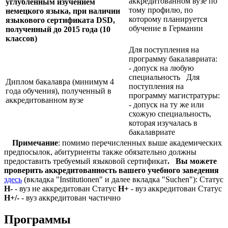
аккредитованном вузе по
углублённым изучением
тому профилю, по
немецкого языка, при наличии
которому планируется
языкового сертификата
DSD,
обучение в Германии
полученный до 2015 года (10
классов)
Для поступления на
программу бакалавриата:
- допуск на любую
специальность Для
Диплом бакалавра (минимум 4
поступления на
года обучения), полученный в
программу магистратуры:
аккредитованном вузе
- допуск на ту же или
схожую специальность,
которая изучалась в
бакалавриате
Примечание
: помимо перечисленных выше академических
предпосылок, абитуриенты также обязательно должны
предоставить требуемый языковой сертификат
.
Вы можете
проверить аккредитованность вашего учебного заведения
здесь
(вкладка "Institutionen" и далее вкладка "Suchen"): Статус
Н-
- вуз не аккредитован Статус
Н+
- вуз аккредитован Статус
Н+/-
- вуз аккредитован частично
Программы