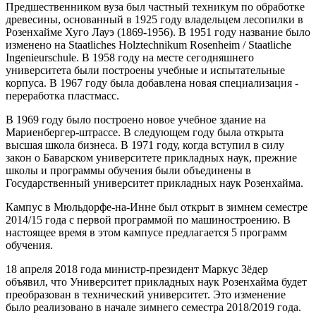
Предшественником вуза был частный техникум по обработке
древесины, основанный в 1925 году владельцем лесопилки в
Розенхайме Хуго Лауэ (1869-1956). В 1951 году название было
изменено на Staatliches Holztechnikum Rosenheim / Staatliche
Ingenieurschule. В 1958 году на месте сегодняшнего
университета были построены учебные и испытательные
корпуса. В 1967 году была добавлена новая специализация -
переработка пластмасс.
В 1969 году было построено новое учебное здание на
Мариенбергер-штрассе. В следующем году была открыта
высшая школа бизнеса. В 1971 году, когда вступил в силу
закон о Баварском университете прикладных наук, прежние
школы и программы обучения были объединены в
Государственный университет прикладных наук Розенхайма.
Кампус в Мюльдорфе-на-Инне был открыт в зимнем семестре
2014/15 года с первой программой по машиностроению. В
настоящее время в этом кампусе предлагается 5 программ
обучения.
18 апреля 2018 года министр-президент Маркус Зёдер
объявил, что Университет прикладных наук Розенхайма будет
преобразован в технический университет. Это изменение
было реализовано в начале зимнего семестра 2018/2019 года.