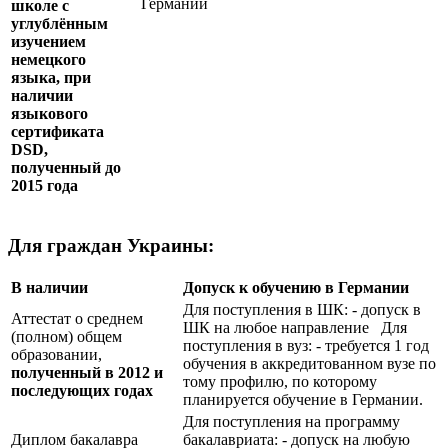
Германии
школе с
углублённым
изучением
немецкого
языка, при
наличии
языкового
сертификата
DSD
,
полученный до
2015 года
Для граждан Украины:
В наличии
Допуск к обучению в Германии
Для поступления в ШК: - допуск в
Аттестат о среднем
ШК на любое направление Для
(полном) общем
поступления в вуз: - требуется 1 год
образовании,
обучения в аккредитованном вузе по
полученный в 2012 и
тому профилю, по которому
последующих годах
планируется обучение в Германии.
Для поступления на программу
Диплом бакалавра
бакалавриата: - допуск на любую