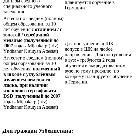
Диплом среднего
планируется обучение в
специального учебного
Германии
заведения
Аттестат о среднем (полном)
общем образовании за 10
лет обучения
с отличием / с
золотой / серебряной
медалью
(
полученный до
Для поступления в ШК: -
2007 года -
Mijnakarg (Iriv)
допуск в ШК на любое
Yndhanur Krtutyan Attestat)
направление Для поступления
Аттестат о среднем (полном)
в вуз: - требуются 2 года
общем образовании за 10
обучения в аккредитованном
лет обучения,
полученный
вузе по тому профилю, по
в школе с углублённым
которому планируется обучение
изучением немецкого
в Германии
языка, при наличии
языкового сертификата
DSD
(
полученный до 2007
года -
Mijnakarg (Iriv)
Yndhanur Krtutyan Attestat)
Для граждан Узбекистана: