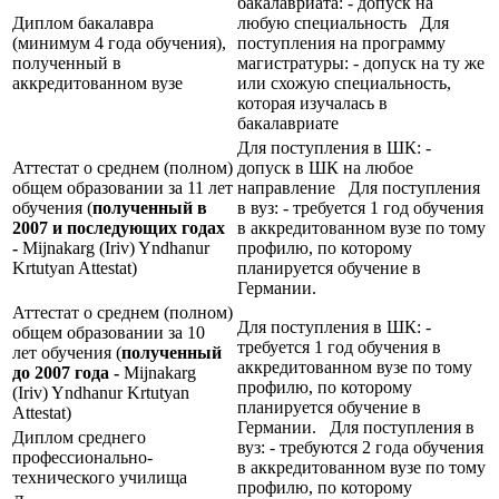
бакалавриата: - допуск на
Диплом бакалавра
любую специальность Для
(минимум 4 года обучения),
поступления на программу
полученный в
магистратуры: - допуск на ту же
аккредитованном вузе
или схожую специальность,
которая изучалась в
бакалавриате
Для поступления в ШК: -
Аттестат о среднем (полном)
допуск в ШК на любое
общем образовании за 11 лет
направление Для поступления
обучения (
полученный в
в вуз: - требуется 1 год обучения
2007 и последующих годах
в аккредитованном вузе по тому
-
Mijnakarg (Iriv) Yndhanur
профилю, по которому
Krtutyan Attestat)
планируется обучение в
Германии.
Аттестат о среднем (полном)
Для поступления в ШК: -
общем образовании за 10
требуется 1 год обучения в
лет обучения (
полученный
аккредитованном вузе по тому
до 2007 года -
Mijnakarg
профилю, по которому
(Iriv) Yndhanur Krtutyan
планируется обучение в
Attestat)
Германии. Для поступления в
Диплом среднего
вуз: - требуются 2 года обучения
профессионально-
в аккредитованном вузе по тому
технического училища
профилю, по которому