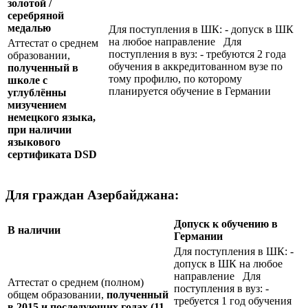
золотой /
серебряной
медалью
Для поступления в ШК: - допуск в ШК
на любое направление Для
Аттестат о среднем
поступления в вуз: - требуются 2 года
образовании,
обучения в аккредитованном вузе по
полученный в
тому профилю, по которому
школе с
планируется обучение в Германии
углублённы
мизучением
немецкого языка,
при наличии
языкового
сертификата
DSD
Для граждан Азербайджана:
Допуск к обучению в
В наличии
Германии
Для поступления в ШК: -
допуск в ШК на любое
направление Для
Аттестат о среднем (полном)
поступления в вуз: -
общем образовании,
полученный
требуется 1 год обучения
в 2015 и последующих годах (11