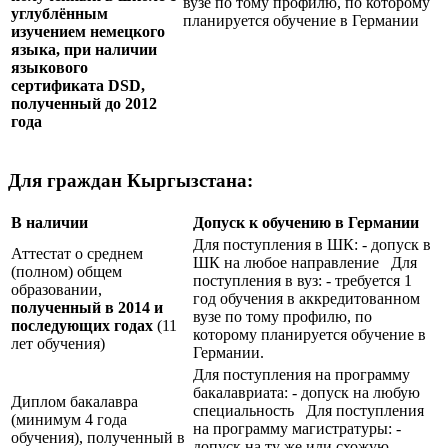
вузе по тому профилю, по которому
углублённым
планируется обучение в Германии
изучением немецкого
языка, при наличии
языкового
сертификата
DSD
,
полученный до 2012
года
Для граждан Кыргызстана:
В наличии
Допуск к обучению в Германии
Для поступления в ШК: - допуск в
Аттестат о среднем
ШК на любое направление Для
(полном) общем
поступления в вуз: - требуется 1
образовании,
год обучения в аккредитованном
полученный в 2014 и
вузе по тому профилю, по
последующих годах
(11
которому планируется обучение в
лет обучения)
Германии.
Для поступления на программу
бакалавриата: - допуск на любую
Диплом бакалавра
специальность Для поступления
(минимум 4 года
на программу магистратуры: -
обучения), полученный в
допуск на ту же или схожую