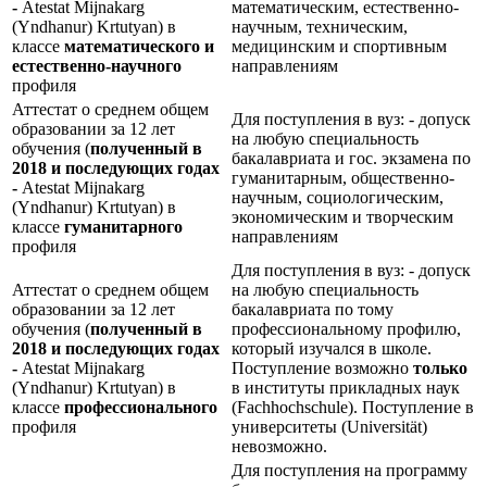
-
Atestat Mijnakarg
математическим, естественно-
(Yndhanur) Krtutyan) в
научным, техническим,
классе
математического и
медицинским и спортивным
естественно-научного
направлениям
профиля
Аттестат о среднем общем
Для поступления в вуз: - допуск
образовании за 12 лет
на любую специальность
обучения (
полученный в
бакалавриата и гос. экзамена по
2018 и последующих годах
гуманитарным, общественно-
-
Atestat Mijnakarg
научным, социологическим,
(Yndhanur) Krtutyan) в
экономическим и творческим
классе
гуманитарного
направлениям
профиля
Для поступления в вуз: - допуск
Аттестат о среднем общем
на любую специальность
образовании за 12 лет
бакалавриата по тому
обучения (
полученный в
профессиональному профилю,
2018 и последующих годах
который изучался в школе.
-
Atestat Mijnakarg
Поступление возможно
только
(Yndhanur) Krtutyan) в
в институты прикладных наук
классе
профессионального
(Fachhochschule). Поступление в
профиля
университеты (Universität)
невозможно.
Для поступления на программу