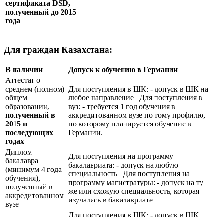
сертификата
DSD
,
полученный до 2015
года
Для граждан Казахстана:
В наличии
Допуск к обучению в Германии
Аттестат о
среднем (полном)
Для поступления в ШК: - допуск в ШК на
общем
любое направление Для поступления в
образовании,
вуз: - требуется 1 год обучения в
полученный в
аккредитованном вузе по тому профилю,
2015 и
по которому планируется обучение в
последующих
Германии.
годах
Диплом
Для поступления на программу
бакалавра
бакалавриата: - допуск на любую
(минимум 4 года
специальность Для поступления на
обучения),
программу магистратуры: - допуск на ту
полученный в
же или схожую специальность, которая
аккредитованном
изучалась в бакалавриате
вузе
Для поступления в ШК: - допуск в ШК