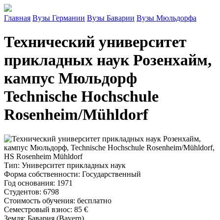
Главная
Вузы Германии
Вузы Баварии
Вузы Мюльдорфа
Технический университет
прикладных наук Розенхайм,
кампус Мюльдорф
Technische Hochschule
Rosenheim/Mühldorf
Тип
: Университет прикладных наук
Форма собственности
: Государственный
Год основания
: 1971
Студентов
: 6798
Стоимость обучения
: бесплатно
Семестровый взнос
:
85 €
Земля
: Бавария (Bayern)