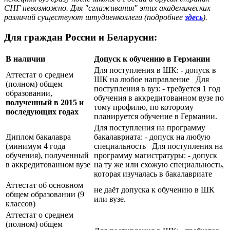
СНГ невозможно. Для "сглаживания" этих академических
различий существуют штудиенколлеги (подробнее
здесь
).
Для граждан России и Беларусии:
В наличии
Допуск к обучению в Германии
Для поступления в ШК: - допуск в
Аттестат о среднем
ШК на любое направление Для
(полном) общем
поступления в вуз: - требуется 1 год
образовании,
обучения в аккредитованном вузе по
полученный в 2015 и
тому профилю, по которому
последующих годах
планируется обучение в Германии.
Для поступления на программу
Диплом бакалавра
бакалавриата: - допуск на любую
(минимум 4 года
специальность Для поступления на
обучения), полученный
программу магистратуры: - допуск
в аккредитованном вузе
на ту же или схожую специальность,
которая изучалась в бакалавриате
Аттестат об основном
не даёт допуска к обучению в ШК
общем образовании (9
или вузе.
классов)
Аттестат о среднем
(полном) общем