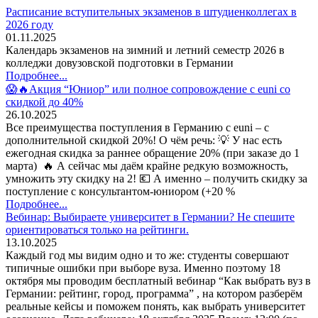
Расписание вступительных экзаменов в штудиенколлегах в
2026 году
01.11.2025
Календарь экзаменов на зимний и летний семестр 2026 в
колледжи довузовской подготовки в Германии
Подробнее...
😱🔥Акция “Юниор” или полное сопровождение с euni со
скидкой до 40%
26.10.2025
Все преимущества поступления в Германию с euni – с
дополнительной скидкой 20%! О чём речь: 💡 У нас есть
ежегодная скидка за раннее обращение 20% (при заказе до 1
марта) 🔥 А сейчас мы даём крайне редкую возможность,
умножить эту скидку на 2! 💶 А именно – получить скидку за
поступление с консультантом-юниором (+20 %
Подробнее...
Вебинар: Выбираете университет в Германии? Не спешите
ориентироваться только на рейтинги.
13.10.2025
Каждый год мы видим одно и то же: студенты совершают
типичные ошибки при выборе вуза. Именно поэтому 18
октября мы проводим бесплатный вебинар “Как выбрать вуз в
Германии: рейтинг, город, программа” , на котором разберём
реальные кейсы и поможем понять, как выбрать университет