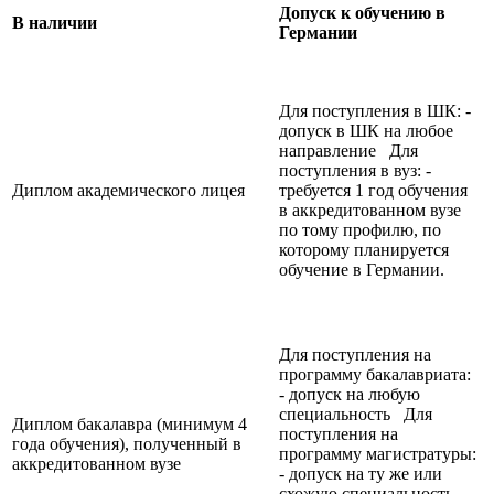
Допуск к обучению в
В наличии
Германии
Для поступления в ШК: -
допуск в ШК на любое
направление Для
поступления в вуз: -
Диплом академического лицея
требуется 1 год обучения
в аккредитованном вузе
по тому профилю, по
которому планируется
обучение в Германии.
Для поступления на
программу бакалавриата:
- допуск на любую
специальность Для
Диплом бакалавра (минимум 4
поступления на
года обучения), полученный в
программу магистратуры:
аккредитованном вузе
- допуск на ту же или
схожую специальность,