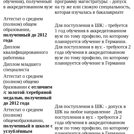
обучения), полученный
программу магистратуры: - допуск
в аккредитованном вузе
на ту же или схожую специальность,
которая изучалась в бакалавриате
Аттестат о среднем
(полном) общем
Для поступления в ШК: - требуется
образовании,
1 год обучения в аккредитованном
полученный до 2012
вузе по тому профилю, по которому
года
планируется обучение в Германии.
Диплом
Для поступления в вуз: - требуются 2
квалифицированного
года обучения в аккредитованном
работника
вузе по тому профилю, по которому
планируется обучение в Германии
Диплом младшего
специалиста
Аттестат о среднем
(полном) общемо
бразовании
с отличием
/с золотой /серебряной
медалью, полученный
до 2012 года
Для поступления в ШК: - допуск в
Аттестат о среднем
ШК на любое направление Для
(полном)
поступления в вуз: - требуются 2
общемобразовании,
года обучения в аккредитованном
полученный в школе с
вузе по тому профилю, по которому
углублённым
планируется обучение в Германии