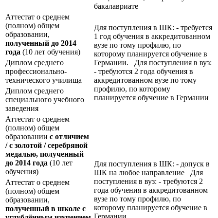
бакалавриате
Аттестат о среднем
(полном) общем
Для поступления в ШК: - требуется
образовании,
1 год обучения в аккредитованном
полученный до 2014
вузе по тому профилю, по
года
(10 лет обучения)
которому планируется обучение в
Диплом среднего
Германии. Для поступления в вуз:
профессионально-
- требуются 2 года обучения в
технического училища
аккредитованном вузе по тому
профилю, по которому
Диплом среднего
планируется обучение в Германии
специального учебного
заведения
Аттестат о среднем
(полном) общем
образовании
с отличием
/ с золотой / серебряной
медалью, полученный
до 2014 года
(10 лет
Для поступления в ШК: - допуск в
обучения)
ШК на любое направление Для
поступления в вуз: - требуются 2
Аттестат о среднем
года обучения в аккредитованном
(полном) общем
вузе по тому профилю, по
образовании,
которому планируется обучение в
полученный в школе с
Германии
углублённым изучением