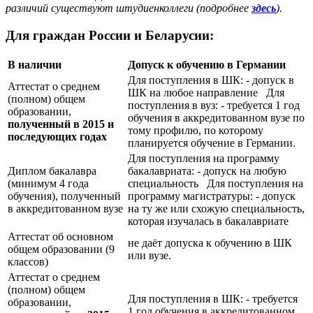
различий существуют штудиенколлеги (подробнее
здесь
).
Для граждан России и Беларусии:
В наличии
Допуск к обучению в Германии
Для поступления в ШК: - допуск в
Аттестат о среднем
ШК на любое направление Для
(полном) общем
поступления в вуз: - требуется 1 год
образовании,
обучения в аккредитованном вузе по
полученный в 2015 и
тому профилю, по которому
последующих годах
планируется обучение в Германии.
Для поступления на программу
Диплом бакалавра
бакалавриата: - допуск на любую
(минимум 4 года
специальность Для поступления на
обучения), полученный
программу магистратуры: - допуск
в аккредитованном вузе
на ту же или схожую специальность,
которая изучалась в бакалавриате
Аттестат об основном
не даёт допуска к обучению в ШК
общем образовании (9
или вузе.
классов)
Аттестат о среднем
(полном) общем
Для поступления в ШК: - требуется
образовании,
1 год обучения в аккредитованном