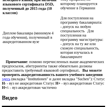
которому планируется
языкового сертификата
DSD,
обучение в Германии
полученный до 2015 года (10
классов)
Для поступления на
программу бакалавриата:
- допуск на любую
специальность Для
Диплом бакалавра (минимум 4
поступления на
года обучения), полученный в
программу магистратуры:
аккредитованном вузе
- допуск на ту же или
схожую специальность,
которая изучалась в
бакалавриате
Примечание
: помимо перечисленных выше академических
предпосылок, абитуриенты также обязательно должны
предоставить требуемый языковой сертификат
.
Вы можете
проверить аккредитованность вашего учебного заведения
здесь
(вкладка "Institutionen" и далее вкладка "Suchen"): Статус
Н-
- вуз не аккредитован Статус
Н+
- вуз аккредитован Статус
Н+/-
- вуз аккредитован частично
Видео