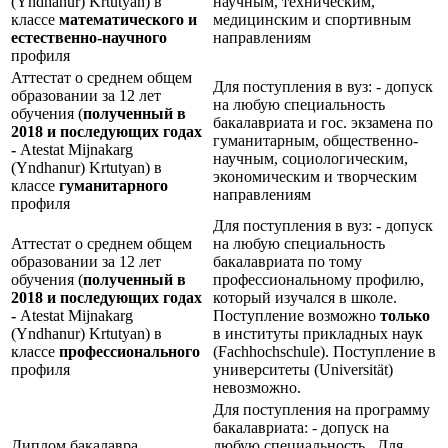
(Yndhanur) Krtutyan) в
научным, техническим,
классе
математического и
медицинским и спортивным
естественно-научного
направлениям
профиля
Аттестат о среднем общем
Для поступления в вуз: - допуск
образовании за 12 лет
на любую специальность
обучения (
полученный в
бакалавриата и гос. экзамена по
2018 и последующих годах
гуманитарным, общественно-
-
Atestat Mijnakarg
научным, социологическим,
(Yndhanur) Krtutyan) в
экономическим и творческим
классе
гуманитарного
направлениям
профиля
Для поступления в вуз: - допуск
Аттестат о среднем общем
на любую специальность
образовании за 12 лет
бакалавриата по тому
обучения (
полученный в
профессиональному профилю,
2018 и последующих годах
который изучался в школе.
-
Atestat Mijnakarg
Поступление возможно
только
(Yndhanur) Krtutyan) в
в институты прикладных наук
классе
профессионального
(Fachhochschule). Поступление в
профиля
университеты (Universität)
невозможно.
Для поступления на программу
бакалавриата: - допуск на
Диплом бакалавра
любую специальность Для