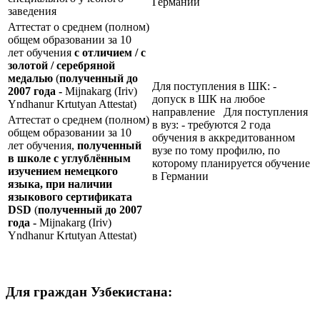
Германии
заведения
Аттестат о среднем (полном)
общем образовании за 10
лет обучения
с отличием / с
золотой / серебряной
медалью
(
полученный до
Для поступления в ШК: -
2007 года -
Mijnakarg (Iriv)
допуск в ШК на любое
Yndhanur Krtutyan Attestat)
направление Для поступления
Аттестат о среднем (полном)
в вуз: - требуются 2 года
общем образовании за 10
обучения в аккредитованном
лет обучения,
полученный
вузе по тому профилю, по
в школе с углублённым
которому планируется обучение
изучением немецкого
в Германии
языка, при наличии
языкового сертификата
DSD
(
полученный до 2007
года -
Mijnakarg (Iriv)
Yndhanur Krtutyan Attestat)
Для граждан Узбекистана: