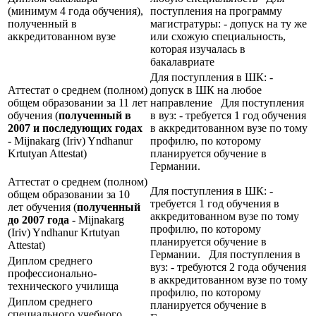
(минимум 4 года обучения),
поступления на программу
полученный в
магистратуры: - допуск на ту же
аккредитованном вузе
или схожую специальность,
которая изучалась в
бакалавриате
Для поступления в ШК: -
Аттестат о среднем (полном)
допуск в ШК на любое
общем образовании за 11 лет
направление Для поступления
обучения (
полученный в
в вуз: - требуется 1 год обучения
2007 и последующих годах
в аккредитованном вузе по тому
-
Mijnakarg (Iriv) Yndhanur
профилю, по которому
Krtutyan Attestat)
планируется обучение в
Германии.
Аттестат о среднем (полном)
Для поступления в ШК: -
общем образовании за 10
требуется 1 год обучения в
лет обучения (
полученный
аккредитованном вузе по тому
до 2007 года -
Mijnakarg
профилю, по которому
(Iriv) Yndhanur Krtutyan
планируется обучение в
Attestat)
Германии. Для поступления в
Диплом среднего
вуз: - требуются 2 года обучения
профессионально-
в аккредитованном вузе по тому
технического училища
профилю, по которому
Диплом среднего
планируется обучение в
специального учебного