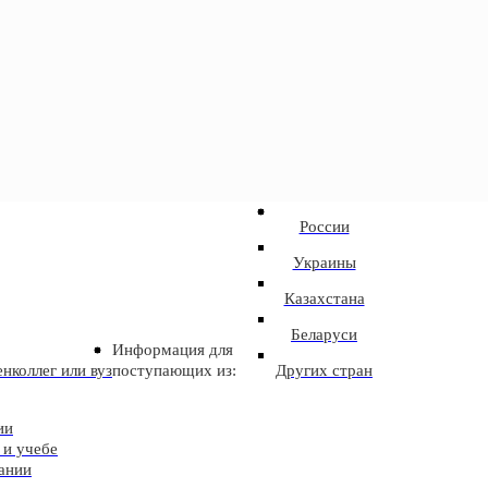
России
Украины
Казахстана
Беларуси
Информация для
нколлег или вуз
поступающих из:
Других стран
ии
 и учебе
ании