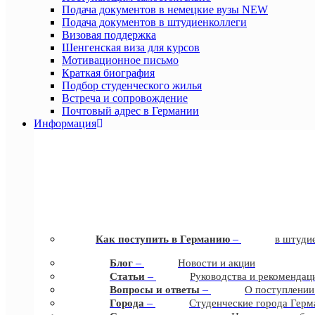
Подача документов в немецкие вузы
NEW
Подача документов в штудиенколлеги
Визовая поддержка
Шенгенская виза для курсов
Мотивационное письмо
Краткая биография
Подбор студенческого жилья
Встреча и сопровождение
Почтовый адрес в Германии
Информация
–
Как поступить в Германию
в штудие
–
Блог
Новости и акции
–
Статьи
Руководства и рекомендац
–
Вопросы и ответы
О поступлении
–
Города
Студенческие города Герм