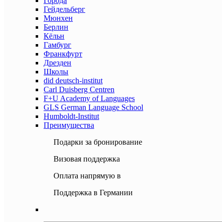
Города
Гейдельберг
Мюнхен
Берлин
Кёльн
Гамбург
Франкфурт
Дрезден
Школы
did deutsch-institut
Carl Duisberg Centren
F+U Academy of Languages
GLS German Language School
Humboldt-Institut
Преимущества
Подарки за бронирование
Визовая поддержка
Оплата напрямую в
Поддержка в Германии