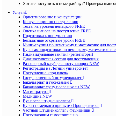
Хотите поступить в немецкий вуз? Проверка шансо
Услуги
Ориентирование и консультации
Консультации по поступлению
Тесты на уровень немецкого
FREE
Оценка шансов на поступление
FREE
Подготовка к поступлению
Бесплатные открытые уроки
FREE
Мини-группы по немецкому и математике для пос
Курс самоподготовки по немецкому, математике и 
Индивидуальные занятия (репетиторы)
Диагностическая сессия для поступающих
Разговорный клуб для поступающих
NEW
Регистрация на Летний университет
Поступление «под ключ»
Государственный штудиенколлег
Бакалавриат и госэкзамен
Бакалавриат сразу после школы
NEW
Магистратура
Медицина
NEW
Вуз после штудиенколлега
Курсы немецкого при вузе / Пропедевтика
Частный штудиенколлег / Фаундейшн
Поступающим самостоятельно