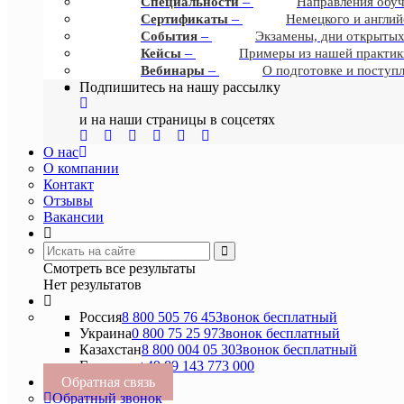
–
Cпециальности
Направления обу
–
Сертификаты
Немецкого и англий
–
События
Экзамены, дни открытых
–
Кейсы
Примеры из нашей практик
–
Вебинары
О подготовке и поступ
Подпишитесь на нашу рассылку
и на наши страницы в соцсетях
О нас
О компании
Контакт
Отзывы
Вакансии
Смотреть все результаты
Нет результатов
Россия
8 800 505 76 45
Звонок бесплатный
Украина
0 800 75 25 97
Звонок бесплатный
Казахстан
8 800 004 05 30
Звонок бесплатный
Германия
+49 89 143 773 000
Обратная связь
Обратный звонок