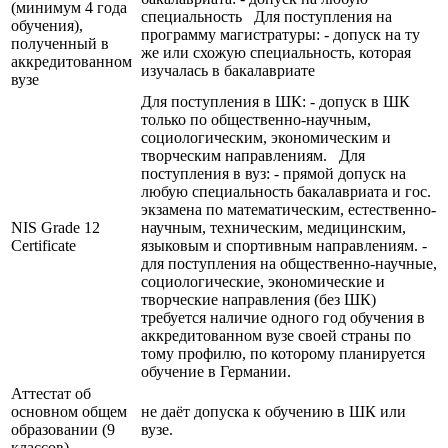
(минимум 4 года
специальность Для поступления на
обучения),
программу магистратуры: - допуск на ту
полученный в
же или схожую специальность, которая
аккредитованном
изучалась в бакалавриате
вузе
Для поступления в ШК: - допуск в ШК
только по общественно-научным,
социологическим, экономическим и
творческим направлениям. Для
поступления в вуз: - прямой допуск на
любую специальность бакалавриата и гос.
экзамена по математическим, естественно-
NIS Grade 12
научным, техническим, медицинским,
Certificate
языковым и спортивным направлениям. -
для поступления на общественно-научные,
социологические, экономические и
творческие направления (без ШК)
требуется наличие одного год обучения в
аккредитованном вузе своей страны по
тому профилю, по которому планируется
обучение в Германии.
Аттестат об
основном общем
не даёт допуска к обучению в ШК или
образовании (9
вузе.
классов)