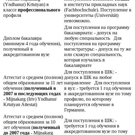
(Yndhanur) Krtutyan) в
в институты прикладных наук
классе
профессионального
(Fachhochschule). Поступление в
профиля
университеты (Universität)
невозможно.
Для поступления на программу
бакалавриата: - допуск на
Диплом бакалавра
любую специальность Для
(минимум 4 года обучения),
поступления на программу
полученный в
магистратуры: - допуск на ту же
аккредитованном вузе
или схожую специальность,
которая изучалась в
бакалавриате
Для поступления в ШК: -
Аттестат о среднем (полном)
допуск в ШК на любое
общем образовании за 11 лет
направление Для поступления
обучения (
полученный в
в вуз: - требуется 1 год обучения
2007 и последующих годах
в аккредитованном вузе по тому
-
Mijnakarg (Iriv) Yndhanur
профилю, по которому
Krtutyan Attestat)
планируется обучение в
Германии.
Аттестат о среднем (полном)
Для поступления в ШК: -
общем образовании за 10
требуется 1 год обучения в
лет обучения (
полученный
аккредитованном вузе по тому
до 2007 года -
Mijnakarg