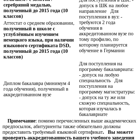
серебряной медалью,
допуск в ШК на любое
полученный до 2015 года (10
направление Для
классов)
поступления в вуз: -
требуются 2 года
Аттестат о среднем образовании,
обучения в
полученный в школе с
аккредитованном вузе по
углублённым изучением
тому профилю, по
немецкого языка, при наличии
которому планируется
языкового сертификата
DSD,
обучение в Германии
полученный до 2015 года (10
классов)
Для поступления на
программу бакалавриата:
- допуск на любую
специальность Для
Диплом бакалавра (минимум 4
поступления на
года обучения), полученный в
программу магистратуры:
аккредитованном вузе
- допуск на ту же или
схожую специальность,
которая изучалась в
бакалавриате
Примечание
: помимо перечисленных выше академических
предпосылок, абитуриенты также обязательно должны
предоставить требуемый языковой сертификат
.
Вы можете
проверить аккредитованность вашего учебного заведения