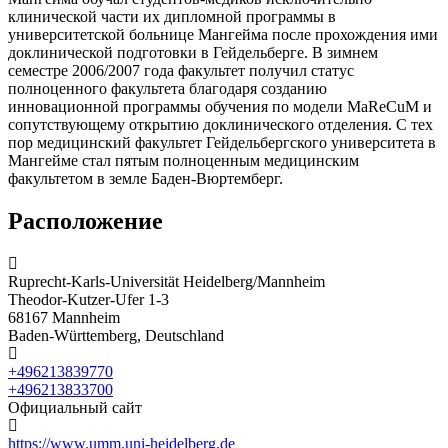
клинической части их дипломной программы в
университетской больнице Мангейма после прохождения ими
доклинической подготовки в Гейдельберге. В зимнем
семестре 2006/2007 года факультет получил статус
полноценного факультета благодаря созданию
инновационной программы обучения по модели MaReCuM и
сопутствующему открытию доклинического отделения. С тех
пор медицинский факультет Гейдельбергского университета в
Мангейме стал пятым полноценным медицинским
факультетом в земле Баден-Вюртемберг.
Расположение
Ruprecht-Karls-Universität Heidelberg/Mannheim
Theodor-Kutzer-Ufer 1-3
68167 Mannheim
Baden-Württemberg, Deutschland
+496213839770
+496213833700
Официальный сайт
https://www.umm.uni-heidelberg.de