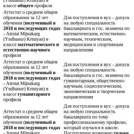
(Yndhanur) Krtutyan) в
классе
общего
профиля
Аттестат о среднем общем
образовании за 12 лет
Для поступления в вуз: - допуск
обучения (
полученный в
на любую специальность
2018 и последующих годах
бакалавриата и гос. экзамена по
-
Atestat Mijnakarg
математическим, естественно-
(Yndhanur) Krtutyan) в
научным, техническим,
классе
математического и
медицинским и спортивным
естественно-научного
направлениям
профиля
Аттестат о среднем общем
Для поступления в вуз: - допуск
образовании за 12 лет
на любую специальность
обучения (
полученный в
бакалавриата и гос. экзамена по
2018 и последующих годах
гуманитарным, общественно-
-
Atestat Mijnakarg
научным, социологическим,
(Yndhanur) Krtutyan) в
экономическим и творческим
классе
гуманитарного
направлениям
профиля
Для поступления в вуз: - допуск
Аттестат о среднем общем
на любую специальность
образовании за 12 лет
бакалавриата по тому
обучения (
полученный в
профессиональному профилю,
2018 и последующих годах
который изучался в школе.
-
Atestat Mijnakarg
Поступление возможно
только