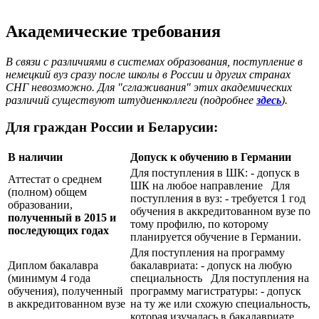
Академические требования
В связи с различиями в системах образования, поступление в
немецкий вуз сразу после школы в России и других странах
СНГ невозможно. Для "сглаживания" этих академических
различий существуют штудиенколлеги (подробнее
здесь
).
Для граждан России и Беларусии:
В наличии
Допуск к обучению в Германии
Для поступления в ШК: - допуск в
Аттестат о среднем
ШК на любое направление Для
(полном) общем
поступления в вуз: - требуется 1 год
образовании,
обучения в аккредитованном вузе по
полученный в 2015 и
тому профилю, по которому
последующих годах
планируется обучение в Германии.
Для поступления на программу
Диплом бакалавра
бакалавриата: - допуск на любую
(минимум 4 года
специальность Для поступления на
обучения), полученный
программу магистратуры: - допуск
в аккредитованном вузе
на ту же или схожую специальность,
которая изучалась в бакалавриате