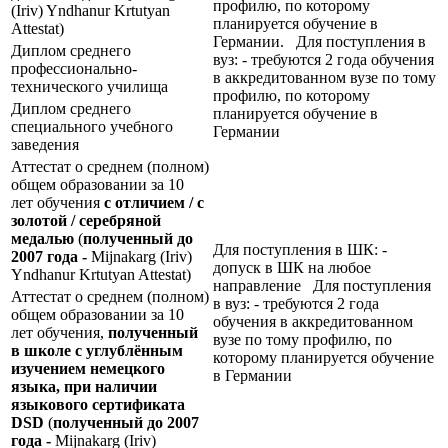
профилю, по которому
(Iriv) Yndhanur Krtutyan
планируется обучение в
Attestat)
Германии. Для поступления в
Диплом среднего
вуз: - требуются 2 года обучения
профессионально-
в аккредитованном вузе по тому
технического училища
профилю, по которому
Диплом среднего
планируется обучение в
специального учебного
Германии
заведения
Аттестат о среднем (полном)
общем образовании за 10
лет обучения
с отличием / с
золотой / серебряной
медалью
(
полученный до
Для поступления в ШК: -
2007 года -
Mijnakarg (Iriv)
допуск в ШК на любое
Yndhanur Krtutyan Attestat)
направление Для поступления
Аттестат о среднем (полном)
в вуз: - требуются 2 года
общем образовании за 10
обучения в аккредитованном
лет обучения,
полученный
вузе по тому профилю, по
в школе с углублённым
которому планируется обучение
изучением немецкого
в Германии
языка, при наличии
языкового сертификата
DSD
(
полученный до 2007
года -
Mijnakarg (Iriv)