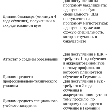
Для поступления на
программу бакалавриата:
- допуск на любую
специальность Для
Диплом бакалавра (минимум 4
поступления на
года обучения), полученный в
программу магистратуры:
аккредитованном вузе
- допуск на ту же или
схожую специальность,
которая изучалась в
бакалавриате
Для поступления в ШК: -
требуется 1 год обучения
Аттестат о среднем образовании
в аккредитованном вузе
по тому профилю, по
которому планируется
Диплом среднего
обучение в Германии.
профессионально-технического
Для поступления в вуз: -
училища
требуются 2 года
обучения в
аккредитованном вузе по
тому профилю, по
Диплом среднего специального
которому планируется
учебного заведения
обучение в Германии