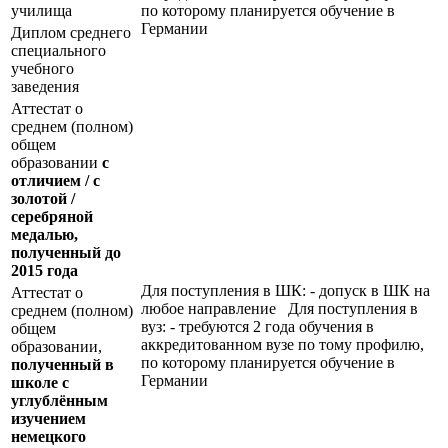
училища
по которому планируется обучение в
Германии
Диплом среднего
специального
учебного
заведения
Аттестат о
среднем (полном)
общем
образовании
с
отличием / с
золотой /
серебряной
медалью,
полученный до
2015 года
Для поступления в ШК: - допуск в ШК на
Аттестат о
любое направление Для поступления в
среднем (полном)
вуз: - требуются 2 года обучения в
общем
аккредитованном вузе по тому профилю,
образовании,
по которому планируется обучение в
полученный в
Германии
школе с
углублённым
изучением
немецкого