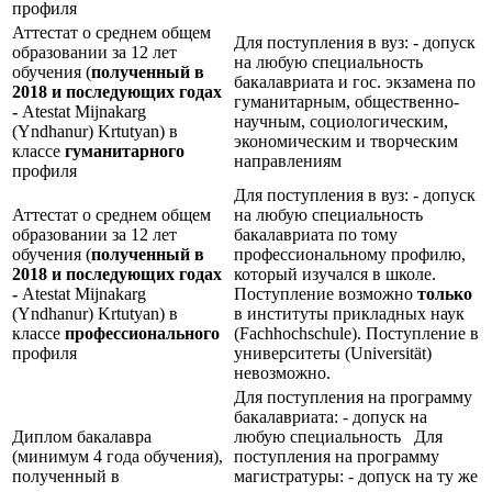
профиля
Аттестат о среднем общем
Для поступления в вуз: - допуск
образовании за 12 лет
на любую специальность
обучения (
полученный в
бакалавриата и гос. экзамена по
2018 и последующих годах
гуманитарным, общественно-
-
Atestat Mijnakarg
научным, социологическим,
(Yndhanur) Krtutyan) в
экономическим и творческим
классе
гуманитарного
направлениям
профиля
Для поступления в вуз: - допуск
Аттестат о среднем общем
на любую специальность
образовании за 12 лет
бакалавриата по тому
обучения (
полученный в
профессиональному профилю,
2018 и последующих годах
который изучался в школе.
-
Atestat Mijnakarg
Поступление возможно
только
(Yndhanur) Krtutyan) в
в институты прикладных наук
классе
профессионального
(Fachhochschule). Поступление в
профиля
университеты (Universität)
невозможно.
Для поступления на программу
бакалавриата: - допуск на
Диплом бакалавра
любую специальность Для
(минимум 4 года обучения),
поступления на программу
полученный в
магистратуры: - допуск на ту же