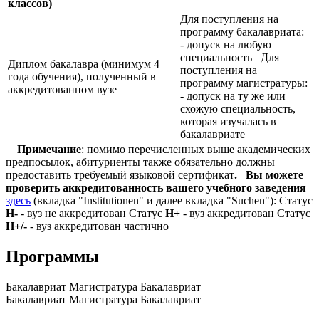
классов)
Для поступления на
программу бакалавриата:
- допуск на любую
специальность Для
Диплом бакалавра (минимум 4
поступления на
года обучения), полученный в
программу магистратуры:
аккредитованном вузе
- допуск на ту же или
схожую специальность,
которая изучалась в
бакалавриате
Примечание
: помимо перечисленных выше академических
предпосылок, абитуриенты также обязательно должны
предоставить требуемый языковой сертификат
.
Вы можете
проверить аккредитованность вашего учебного заведения
здесь
(вкладка "Institutionen" и далее вкладка "Suchen"): Статус
Н-
- вуз не аккредитован Статус
Н+
- вуз аккредитован Статус
Н+/-
- вуз аккредитован частично
Программы
Бакалавриат
Магистратура
Бакалавриат
Бакалавриат
Магистратура
Бакалавриат