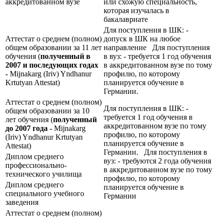
аккредитованном вузе
или схожую специальность,
которая изучалась в
бакалавриате
Для поступления в ШК: -
Аттестат о среднем (полном)
допуск в ШК на любое
общем образовании за 11 лет
направление Для поступления
обучения (
полученный в
в вуз: - требуется 1 год обучения
2007 и последующих годах
в аккредитованном вузе по тому
-
Mijnakarg (Iriv) Yndhanur
профилю, по которому
Krtutyan Attestat)
планируется обучение в
Германии.
Аттестат о среднем (полном)
Для поступления в ШК: -
общем образовании за 10
требуется 1 год обучения в
лет обучения (
полученный
аккредитованном вузе по тому
до 2007 года -
Mijnakarg
профилю, по которому
(Iriv) Yndhanur Krtutyan
планируется обучение в
Attestat)
Германии. Для поступления в
Диплом среднего
вуз: - требуются 2 года обучения
профессионально-
в аккредитованном вузе по тому
технического училища
профилю, по которому
Диплом среднего
планируется обучение в
специального учебного
Германии
заведения
Аттестат о среднем (полном)