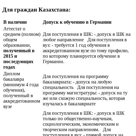
Для граждан Казахстана:
В наличии
Допуск к обучению в Германии
Аттестат о
среднем (полном)
Для поступления в ШК: - допуск в ШК на
общем
любое направление Для поступления в
образовании,
вуз: - требуется 1 год обучения в
полученный в
аккредитованном вузе по тому профилю,
2015 и
по которому планируется обучение в
последующих
Германии.
годах
Диплом
Для поступления на программу
бакалавра
бакалавриата: - допуск на любую
(минимум 4 года
специальность Для поступления на
обучения),
программу магистратуры: - допуск на ту
полученный в
же или схожую специальность, которая
аккредитованном
изучалась в бакалавриате
вузе
Для поступления в ШК: - допуск в ШК
только по общественно-научным,
социологическим, экономическим и
творческим направлениям. Для
поступления в вуз: - прямой допуск на