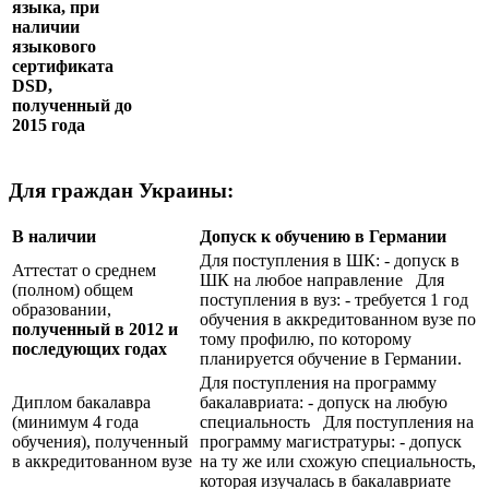
языка, при
наличии
языкового
сертификата
DSD
,
полученный до
2015 года
Для граждан Украины:
В наличии
Допуск к обучению в Германии
Для поступления в ШК: - допуск в
Аттестат о среднем
ШК на любое направление Для
(полном) общем
поступления в вуз: - требуется 1 год
образовании,
обучения в аккредитованном вузе по
полученный в 2012 и
тому профилю, по которому
последующих годах
планируется обучение в Германии.
Для поступления на программу
Диплом бакалавра
бакалавриата: - допуск на любую
(минимум 4 года
специальность Для поступления на
обучения), полученный
программу магистратуры: - допуск
в аккредитованном вузе
на ту же или схожую специальность,
которая изучалась в бакалавриате