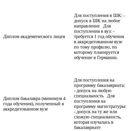
Для поступления в ШК: -
допуск в ШК на любое
направление Для
поступления в вуз: -
Диплом академического лицея
требуется 1 год обучения
в аккредитованном вузе
по тому профилю, по
которому планируется
обучение в Германии.
Для поступления на
программу бакалавриата:
- допуск на любую
специальность Для
Диплом бакалавра (минимум 4
поступления на
года обучения), полученный в
программу магистратуры:
аккредитованном вузе
- допуск на ту же или
схожую специальность,
которая изучалась в
бакалавриате