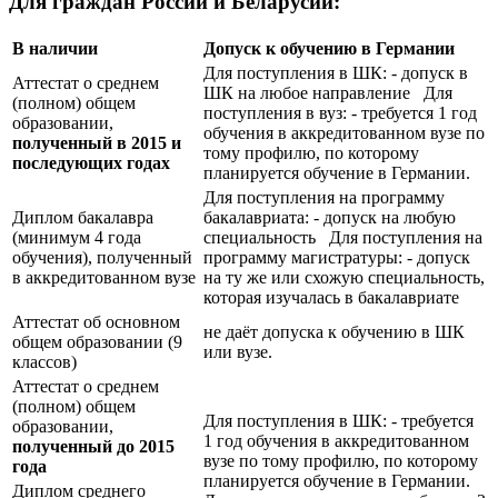
Для граждан России и Беларусии:
В наличии
Допуск к обучению в Германии
Для поступления в ШК: - допуск в
Аттестат о среднем
ШК на любое направление Для
(полном) общем
поступления в вуз: - требуется 1 год
образовании,
обучения в аккредитованном вузе по
полученный в 2015 и
тому профилю, по которому
последующих годах
планируется обучение в Германии.
Для поступления на программу
Диплом бакалавра
бакалавриата: - допуск на любую
(минимум 4 года
специальность Для поступления на
обучения), полученный
программу магистратуры: - допуск
в аккредитованном вузе
на ту же или схожую специальность,
которая изучалась в бакалавриате
Аттестат об основном
не даёт допуска к обучению в ШК
общем образовании (9
или вузе.
классов)
Аттестат о среднем
(полном) общем
Для поступления в ШК: - требуется
образовании,
1 год обучения в аккредитованном
полученный до 2015
вузе по тому профилю, по которому
года
планируется обучение в Германии.
Диплом среднего