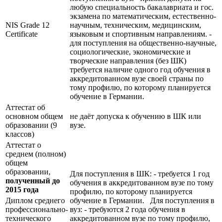
любую специальность бакалавриата и гос.
экзамена по математическим, естественно-
NIS Grade 12
научным, техническим, медицинским,
Certificate
языковым и спортивным направлениям. -
для поступления на общественно-научные,
социологические, экономические и
творческие направления (без ШК)
требуется наличие одного год обучения в
аккредитованном вузе своей страны по
тому профилю, по которому планируется
обучение в Германии.
Аттестат об
основном общем
не даёт допуска к обучению в ШК или
образовании (9
вузе.
классов)
Аттестат о
среднем (полном)
общем
образовании,
Для поступления в ШК: - требуется 1 год
полученный до
обучения в аккредитованном вузе по тому
2015 года
профилю, по которому планируется
Диплом среднего
обучение в Германии. Для поступления в
профессионально-
вуз: - требуются 2 года обучения в
технического
аккредитованном вузе по тому профилю,