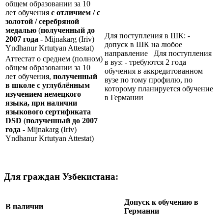
общем образовании за 10
лет обучения
с отличием / с
золотой / серебряной
медалью
(
полученный до
Для поступления в ШК: -
2007 года -
Mijnakarg (Iriv)
допуск в ШК на любое
Yndhanur Krtutyan Attestat)
направление Для поступления
Аттестат о среднем (полном)
в вуз: - требуются 2 года
общем образовании за 10
обучения в аккредитованном
лет обучения,
полученный
вузе по тому профилю, по
в школе с углублённым
которому планируется обучение
изучением немецкого
в Германии
языка, при наличии
языкового сертификата
DSD
(
полученный до 2007
года -
Mijnakarg (Iriv)
Yndhanur Krtutyan Attestat)
Для граждан Узбекистана:
Допуск к обучению в
В наличии
Германии