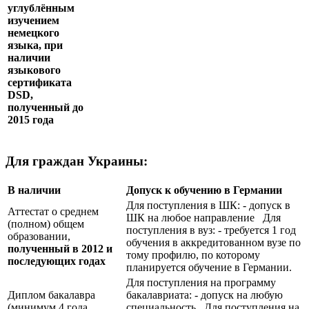
углублённым
изучением
немецкого
языка, при
наличии
языкового
сертификата
DSD
,
полученный до
2015 года
Для граждан Украины:
В наличии
Допуск к обучению в Германии
Для поступления в ШК: - допуск в
Аттестат о среднем
ШК на любое направление Для
(полном) общем
поступления в вуз: - требуется 1 год
образовании,
обучения в аккредитованном вузе по
полученный в 2012 и
тому профилю, по которому
последующих годах
планируется обучение в Германии.
Для поступления на программу
Диплом бакалавра
бакалавриата: - допуск на любую
(минимум 4 года
специальность Для поступления на