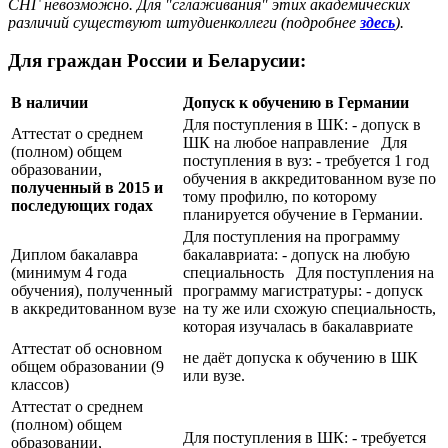
СНГ невозможно. Для "сглаживания" этих академических
различий существуют штудиенколлеги (подробнее
здесь
).
Для граждан России и Беларусии:
В наличии
Допуск к обучению в Германии
Для поступления в ШК: - допуск в
Аттестат о среднем
ШК на любое направление Для
(полном) общем
поступления в вуз: - требуется 1 год
образовании,
обучения в аккредитованном вузе по
полученный в 2015 и
тому профилю, по которому
последующих годах
планируется обучение в Германии.
Для поступления на программу
Диплом бакалавра
бакалавриата: - допуск на любую
(минимум 4 года
специальность Для поступления на
обучения), полученный
программу магистратуры: - допуск
в аккредитованном вузе
на ту же или схожую специальность,
которая изучалась в бакалавриате
Аттестат об основном
не даёт допуска к обучению в ШК
общем образовании (9
или вузе.
классов)
Аттестат о среднем
(полном) общем
Для поступления в ШК: - требуется
образовании,