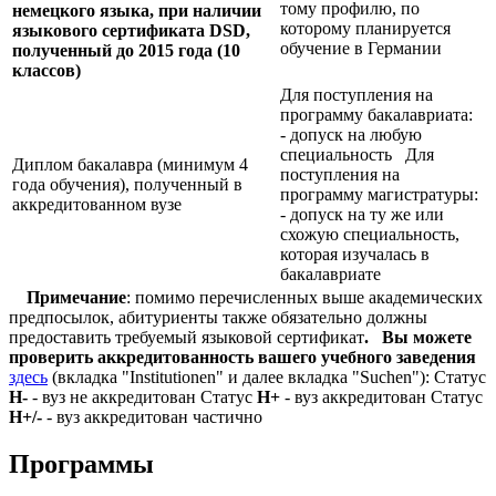
тому профилю, по
немецкого языка, при наличии
которому планируется
языкового сертификата
DSD,
обучение в Германии
полученный до 2015 года (10
классов)
Для поступления на
программу бакалавриата:
- допуск на любую
специальность Для
Диплом бакалавра (минимум 4
поступления на
года обучения), полученный в
программу магистратуры:
аккредитованном вузе
- допуск на ту же или
схожую специальность,
которая изучалась в
бакалавриате
Примечание
: помимо перечисленных выше академических
предпосылок, абитуриенты также обязательно должны
предоставить требуемый языковой сертификат
.
Вы можете
проверить аккредитованность вашего учебного заведения
здесь
(вкладка "Institutionen" и далее вкладка "Suchen"): Статус
Н-
- вуз не аккредитован Статус
Н+
- вуз аккредитован Статус
Н+/-
- вуз аккредитован частично
Программы