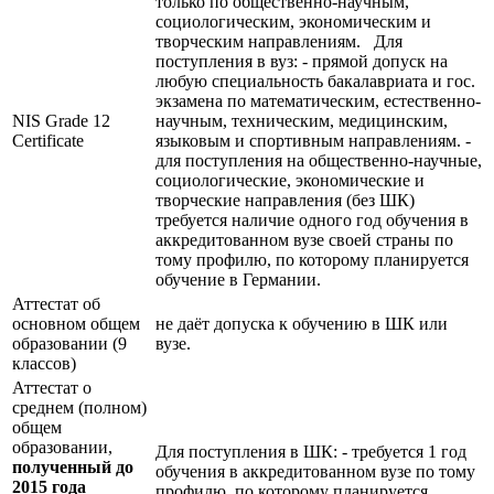
только по общественно-научным,
социологическим, экономическим и
творческим направлениям. Для
поступления в вуз: - прямой допуск на
любую специальность бакалавриата и гос.
экзамена по математическим, естественно-
NIS Grade 12
научным, техническим, медицинским,
Certificate
языковым и спортивным направлениям. -
для поступления на общественно-научные,
социологические, экономические и
творческие направления (без ШК)
требуется наличие одного год обучения в
аккредитованном вузе своей страны по
тому профилю, по которому планируется
обучение в Германии.
Аттестат об
основном общем
не даёт допуска к обучению в ШК или
образовании (9
вузе.
классов)
Аттестат о
среднем (полном)
общем
образовании,
Для поступления в ШК: - требуется 1 год
полученный до
обучения в аккредитованном вузе по тому
2015 года
профилю, по которому планируется