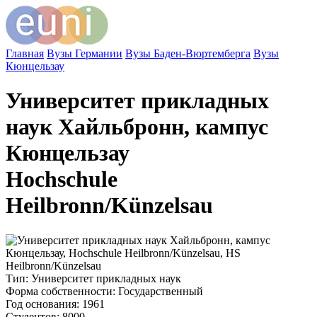
Главная
Вузы Германии
Вузы Баден-Вюртемберга
Вузы
Кюнцельзау
Университет прикладных
наук Хайльбронн, кампус
Кюнцельзау
Hochschule
Heilbronn/Künzelsau
Тип
: Университет прикладных наук
Форма собственности
: Государственный
Год основания
: 1961
Студентов
: 8000