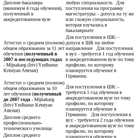
Диплом бакалавра
любую специальность Для
(минимум 4 года обучения),
поступления на программу
полученный в
магистратуры: - допуск на ту же
аккредитованном вузе
или схожую специальность,
которая изучалась в
бакалавриате
Для поступления в ШК: -
Аттестат о среднем (полном)
допуск в ШК на любое
общем образовании за 11 лет
направление Для поступления
обучения (
полученный в
в вуз: - требуется 1 год обучения
2007 и последующих годах
в аккредитованном вузе по тому
-
Mijnakarg (Iriv) Yndhanur
профилю, по которому
Krtutyan Attestat)
планируется обучение в
Германии.
Аттестат о среднем (полном)
Для поступления в ШК: -
общем образовании за 10
требуется 1 год обучения в
лет обучения (
полученный
аккредитованном вузе по тому
до 2007 года -
Mijnakarg
профилю, по которому
(Iriv) Yndhanur Krtutyan
планируется обучение в
Attestat)
Германии. Для поступления в
Диплом среднего
вуз: - требуются 2 года обучения
профессионально-
в аккредитованном вузе по тому
технического училища
профилю, по которому
Диплом среднего
планируется обучение в