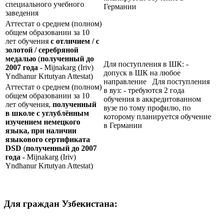
специального учебного
Германии
заведения
Аттестат о среднем (полном)
общем образовании за 10
лет обучения
с отличием / с
золотой / серебряной
медалью
(
полученный до
Для поступления в ШК: -
2007 года -
Mijnakarg (Iriv)
допуск в ШК на любое
Yndhanur Krtutyan Attestat)
направление Для поступления
Аттестат о среднем (полном)
в вуз: - требуются 2 года
общем образовании за 10
обучения в аккредитованном
лет обучения,
полученный
вузе по тому профилю, по
в школе с углублённым
которому планируется обучение
изучением немецкого
в Германии
языка, при наличии
языкового сертификата
DSD
(
полученный до 2007
года -
Mijnakarg (Iriv)
Yndhanur Krtutyan Attestat)
Для граждан Узбекистана: