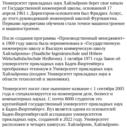
Университет прикладных наук Хайльбронн берет свое начало
от Государственной инженерной школы, основанной 17
апреля 1961 г. Директором-основателем был Фридрих Асмус,
до этого руководивший инженерной школой Фуртвангена.
Первыми предметами обучения стали точное машиностроение
и машиностроение.
После создания программы «Производственный менеджмент»
в 1969 году школа была переименована в «Государственную
инженерную школу и Высшую коммерческую школу
Хайльбронна» (Staatliche Ingenieurschule und Höhere
Wirtschaftsfachschule Heilbronn). 1 октября 1971 года Закон об
университете прикладных наук Баден-Вюртемберга
преобразовал техникум в Университет прикладных наук
Хайльбронна (позднее Университет прикладных наук в
области технологий и экономики).
Университет носит свое нынешнее название с 1 сентября 2005
года и специализируется на инженерном деле, бизнесе и
компьютерных науках. С почти 8000 студентов это
крупнейший государственный университет прикладных наук
в Баден-Вюртемберге. Вуз является одним из основателей
Баден-Вюртембергской ассоциации университетов
прикладных наук, созданной в 2022 году. Университет
расположен в четырех кампусах: Хайльбронн, Хайльбронн-