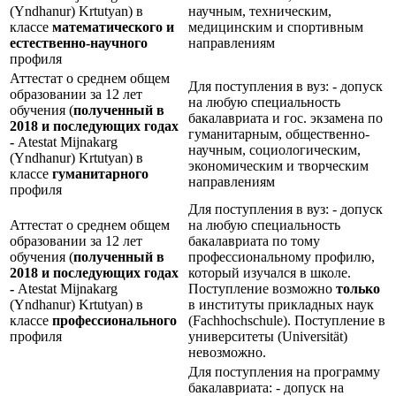
(Yndhanur) Krtutyan) в
научным, техническим,
классе
математического и
медицинским и спортивным
естественно-научного
направлениям
профиля
Аттестат о среднем общем
Для поступления в вуз: - допуск
образовании за 12 лет
на любую специальность
обучения (
полученный в
бакалавриата и гос. экзамена по
2018 и последующих годах
гуманитарным, общественно-
-
Atestat Mijnakarg
научным, социологическим,
(Yndhanur) Krtutyan) в
экономическим и творческим
классе
гуманитарного
направлениям
профиля
Для поступления в вуз: - допуск
Аттестат о среднем общем
на любую специальность
образовании за 12 лет
бакалавриата по тому
обучения (
полученный в
профессиональному профилю,
2018 и последующих годах
который изучался в школе.
-
Atestat Mijnakarg
Поступление возможно
только
(Yndhanur) Krtutyan) в
в институты прикладных наук
классе
профессионального
(Fachhochschule). Поступление в
профиля
университеты (Universität)
невозможно.
Для поступления на программу
бакалавриата: - допуск на