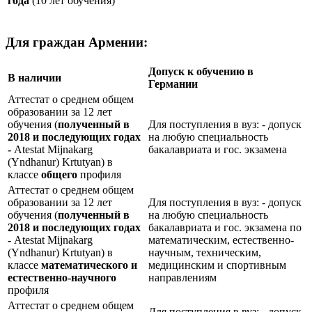
года
(10 лет обучения)
Для граждан Армении:
Допуск к обучению в
В наличии
Германии
Аттестат о среднем общем
образовании за 12 лет
обучения (
полученный в
Для поступления в вуз: - допуск
2018 и последующих годах
на любую специальность
-
Atestat Mijnakarg
бакалавриата и гос. экзамена
(Yndhanur) Krtutyan) в
классе
общего
профиля
Аттестат о среднем общем
образовании за 12 лет
Для поступления в вуз: - допуск
обучения (
полученный в
на любую специальность
2018 и последующих годах
бакалавриата и гос. экзамена по
-
Atestat Mijnakarg
математическим, естественно-
(Yndhanur) Krtutyan) в
научным, техническим,
классе
математического и
медицинским и спортивным
естественно-научного
направлениям
профиля
Аттестат о среднем общем
Для поступления в вуз: - допуск