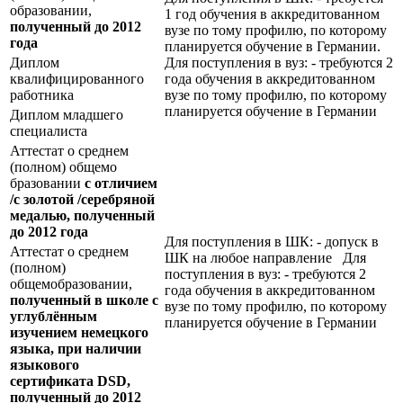
образовании,
1 год обучения в аккредитованном
полученный до 2012
вузе по тому профилю, по которому
года
планируется обучение в Германии.
Диплом
Для поступления в вуз: - требуются 2
квалифицированного
года обучения в аккредитованном
работника
вузе по тому профилю, по которому
планируется обучение в Германии
Диплом младшего
специалиста
Аттестат о среднем
(полном) общемо
бразовании
с отличием
/с золотой /серебряной
медалью, полученный
до 2012 года
Для поступления в ШК: - допуск в
Аттестат о среднем
ШК на любое направление Для
(полном)
поступления в вуз: - требуются 2
общемобразовании,
года обучения в аккредитованном
полученный в школе с
вузе по тому профилю, по которому
углублённым
планируется обучение в Германии
изучением немецкого
языка, при наличии
языкового
сертификата
DSD
,
полученный до 2012