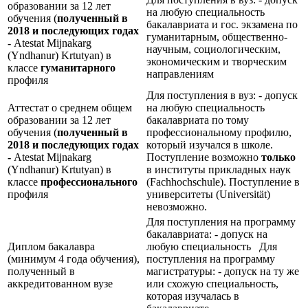
образовании за 12 лет
на любую специальность
обучения (
полученный в
бакалавриата и гос. экзамена по
2018 и последующих годах
гуманитарным, общественно-
-
Atestat Mijnakarg
научным, социологическим,
(Yndhanur) Krtutyan) в
экономическим и творческим
классе
гуманитарного
направлениям
профиля
Для поступления в вуз: - допуск
Аттестат о среднем общем
на любую специальность
образовании за 12 лет
бакалавриата по тому
обучения (
полученный в
профессиональному профилю,
2018 и последующих годах
который изучался в школе.
-
Atestat Mijnakarg
Поступление возможно
только
(Yndhanur) Krtutyan) в
в институты прикладных наук
классе
профессионального
(Fachhochschule). Поступление в
профиля
университеты (Universität)
невозможно.
Для поступления на программу
бакалавриата: - допуск на
Диплом бакалавра
любую специальность Для
(минимум 4 года обучения),
поступления на программу
полученный в
магистратуры: - допуск на ту же
аккредитованном вузе
или схожую специальность,
которая изучалась в