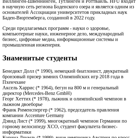
Виллинген-Швеннинген, Тутлинген и Роттвайль. HFU входит
в научную сеть региона Боденского озера и является одним из
основателей Ассоциации университетов прикладных наук
Баден-Вюртемберга, созданной в 2022 году.
Среди предлагаемых программ - науки о здоровье,
компьютерные науки, инженерное дело, международный
бизнес, цифровые медиа, информационные системы и
промышленная инженерия.
Знаменитые студенты
Бенедикт Долл (* 1990), немецкий биатлонист, двукратный
бронзовый призер зимних Олимпийских игр 2018 года в
Пхенчхане
Аксель Харрис (* 1964), бегун на 800 м и генеральный
директор (Mercedes-Benz GmbH)
Георг Хеттих (* 1978), лыжник и олимпийский чемпион в
лыжном двоеборье
Франк Рименспергер (* 1962), председатель правления
компании Accenture Germany
Дэвид Лист (* 1999), многократный чемпион Германии по
горному велосипеду XCO, студент факультета бизнес-
информатики
Корина Друмль (* 1999), вице-чемпионка Австрии по кросс-