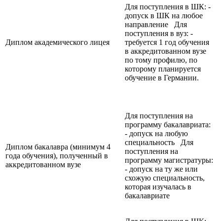
Для поступления в ШК: -
допуск в ШК на любое
направление Для
поступления в вуз: -
Диплом академического лицея
требуется 1 год обучения
в аккредитованном вузе
по тому профилю, по
которому планируется
обучение в Германии.
Для поступления на
программу бакалавриата:
- допуск на любую
специальность Для
Диплом бакалавра (минимум 4
поступления на
года обучения), полученный в
программу магистратуры:
аккредитованном вузе
- допуск на ту же или
схожую специальность,
которая изучалась в
бакалавриате