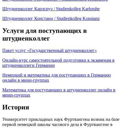
Штудиенколлег Карлсруэ / Studienkolleg Karlsruhe
Штудиенколлег Констанц / Studienkolleg Konstanz
Услуги для поступающих в
штудиенколлег
Пакет услуг «Государственный штудиенколлег»
Онлайн-курс самостоятельной подготовки к экзаменам в
штудиенколлеги Германии
Немецкий и математика для поступающих в Германию
онлайн в мини-группах
Математика для поступающих в штудиенколлег онлайн в
мини-группах
История
Университет прикладных наук Фуртвангена возник на базе
первой немецкой школы часового дела в Фуртвангене в