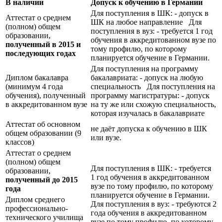
В наличии
Допуск к обучению в Германии
Для поступления в ШК: - допуск в
Аттестат о среднем
ШК на любое направление Для
(полном) общем
поступления в вуз: - требуется 1 год
образовании,
обучения в аккредитованном вузе по
полученный в 2015 и
тому профилю, по которому
последующих годах
планируется обучение в Германии.
Для поступления на программу
Диплом бакалавра
бакалавриата: - допуск на любую
(минимум 4 года
специальность Для поступления на
обучения), полученный
программу магистратуры: - допуск
в аккредитованном вузе
на ту же или схожую специальность,
которая изучалась в бакалавриате
Аттестат об основном
не даёт допуска к обучению в ШК
общем образовании (9
или вузе.
классов)
Аттестат о среднем
(полном) общем
Для поступления в ШК: - требуется
образовании,
1 год обучения в аккредитованном
полученный до 2015
вузе по тому профилю, по которому
года
планируется обучение в Германии.
Диплом среднего
Для поступления в вуз: - требуются 2
профессионально-
года обучения в аккредитованном
технического училища
вузе по тому профилю, по которому