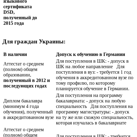
языкового
сертификата
DSD
,
полученный до
2015 года
Для граждан Украины:
В наличии
Допуск к обучению в Германии
Для поступления в ШК: - допуск в
Аттестат о среднем
ШК на любое направление Для
(полном) общем
поступления в вуз: - требуется 1 год
образовании,
обучения в аккредитованном вузе по
полученный в 2012 и
тому профилю, по которому
последующих годах
планируется обучение в Германии.
Для поступления на программу
Диплом бакалавра
бакалавриата: - допуск на любую
(минимум 4 года
специальность Для поступления на
обучения), полученный
программу магистратуры: - допуск
в аккредитованном вузе
на ту же или схожую специальность,
которая изучалась в бакалавриате
Аттестат о среднем
(полном) общем
Для поступления в ШК: - требуется