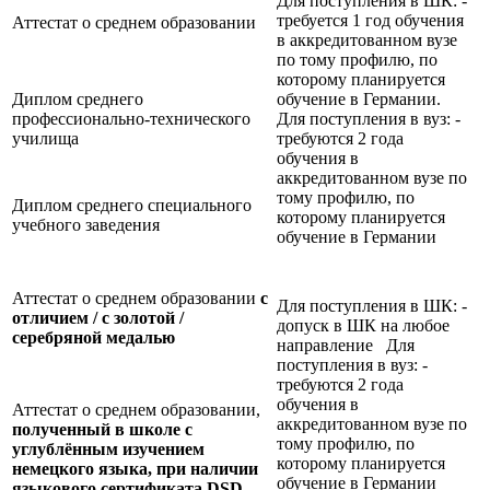
Для поступления в ШК: -
требуется 1 год обучения
Аттестат о среднем образовании
в аккредитованном вузе
по тому профилю, по
которому планируется
Диплом среднего
обучение в Германии.
профессионально-технического
Для поступления в вуз: -
училища
требуются 2 года
обучения в
аккредитованном вузе по
тому профилю, по
Диплом среднего специального
которому планируется
учебного заведения
обучение в Германии
Аттестат о среднем образовании
с
Для поступления в ШК: -
отличием / с золотой /
допуск в ШК на любое
серебряной медалью
направление Для
поступления в вуз: -
требуются 2 года
обучения в
Аттестат о среднем образовании,
аккредитованном вузе по
полученный в школе с
тому профилю, по
углублённым изучением
которому планируется
немецкого языка, при наличии
обучение в Германии
языкового сертификата
DSD