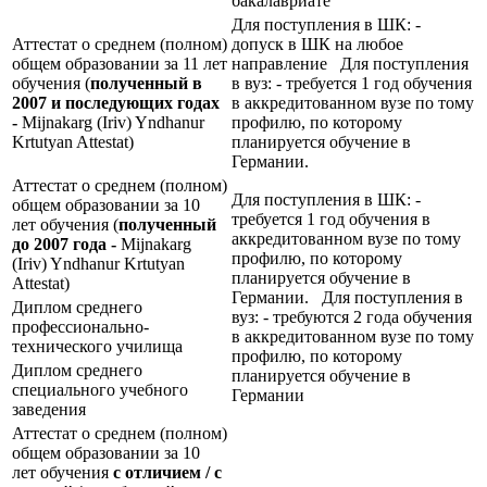
бакалавриате
Для поступления в ШК: -
Аттестат о среднем (полном)
допуск в ШК на любое
общем образовании за 11 лет
направление Для поступления
обучения (
полученный в
в вуз: - требуется 1 год обучения
2007 и последующих годах
в аккредитованном вузе по тому
-
Mijnakarg (Iriv) Yndhanur
профилю, по которому
Krtutyan Attestat)
планируется обучение в
Германии.
Аттестат о среднем (полном)
Для поступления в ШК: -
общем образовании за 10
требуется 1 год обучения в
лет обучения (
полученный
аккредитованном вузе по тому
до 2007 года -
Mijnakarg
профилю, по которому
(Iriv) Yndhanur Krtutyan
планируется обучение в
Attestat)
Германии. Для поступления в
Диплом среднего
вуз: - требуются 2 года обучения
профессионально-
в аккредитованном вузе по тому
технического училища
профилю, по которому
Диплом среднего
планируется обучение в
специального учебного
Германии
заведения
Аттестат о среднем (полном)
общем образовании за 10
лет обучения
с отличием / с