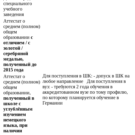
специального
учебного
заведения
Аттестат о
среднем (полном)
общем
образовании
с
отличием / с
золотой /
серебряной
медалью,
полученный до
2015 года
Для поступления в ШК: - допуск в ШК на
Аттестат о
любое направление Для поступления в
среднем (полном)
вуз: - требуются 2 года обучения в
общем
аккредитованном вузе по тому профилю,
образовании,
по которому планируется обучение в
полученный в
Германии
школе с
углублённым
изучением
немецкого
языка, при
наличии