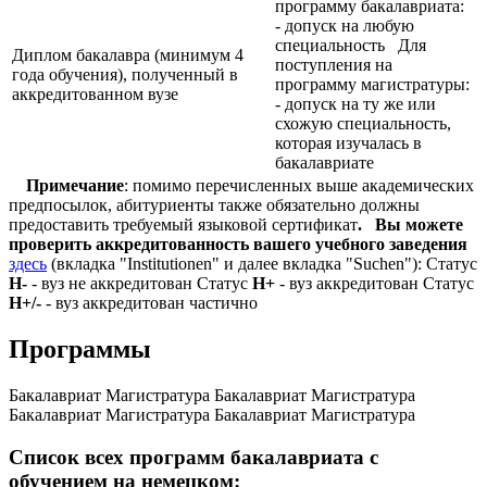
программу бакалавриата:
- допуск на любую
специальность Для
Диплом бакалавра (минимум 4
поступления на
года обучения), полученный в
программу магистратуры:
аккредитованном вузе
- допуск на ту же или
схожую специальность,
которая изучалась в
бакалавриате
Примечание
: помимо перечисленных выше академических
предпосылок, абитуриенты также обязательно должны
предоставить требуемый языковой сертификат
.
Вы можете
проверить аккредитованность вашего учебного заведения
здесь
(вкладка "Institutionen" и далее вкладка "Suchen"): Статус
Н-
- вуз не аккредитован Статус
Н+
- вуз аккредитован Статус
Н+/-
- вуз аккредитован частично
Программы
Бакалавриат
Магистратура
Бакалавриат
Магистратура
Бакалавриат
Магистратура
Бакалавриат
Магистратура
Список всех программ бакалавриата с
обучением на немецком: