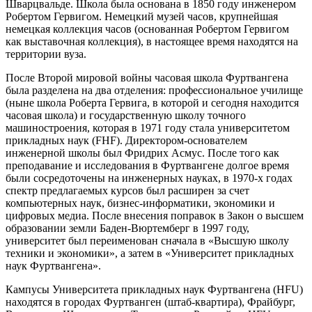
Шварцвальде. Школа была основана в 1850 году инженером
Робертом Гервигом. Немецкий музей часов, крупнейшая
немецкая коллекция часов (основанная Робертом Гервигом
как выставочная коллекция), в настоящее время находятся на
территории вуза.
После Второй мировой войны часовая школа Фуртвангена
была разделена на два отделения: профессиональное училище
(ныне школа Роберта Гервига, в которой и сегодня находится
часовая школа) и государственную школу точного
машиностроения, которая в 1971 году стала университетом
прикладных наук (FHF). Директором-основателем
инженерной школы был Фридрих Асмус. После того как
преподавание и исследования в Фуртвангене долгое время
были сосредоточены на инженерных науках, в 1970-х годах
спектр предлагаемых курсов был расширен за счет
компьютерных наук, бизнес-информатики, экономики и
цифровых медиа. После внесения поправок в Закон о высшем
образовании земли Баден-Вюртемберг в 1997 году,
университет был переименован сначала в «Высшую школу
техники и экономики», а затем в «Университет прикладных
наук Фуртвангена».
Кампусы Университета прикладных наук Фуртвангена (HFU)
находятся в городах Фуртванген (штаб-квартира), Фрайбург,