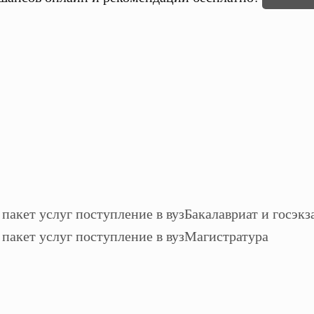
Бакалавриат и госэкз
Магистратура