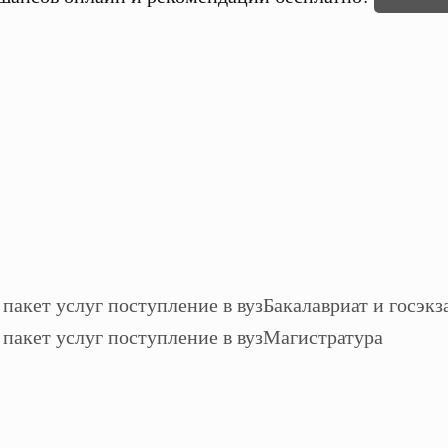
Бакалавриат и госэкз
Магистратура