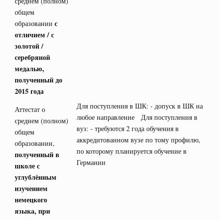
среднем (полном)
общем
с
образовании
отличием / с
золотой /
серебряной
медалью,
полученный до
2015 года
Для поступления в ШК: - допуск в ШК на
Аттестат о
любое направление Для поступления в
среднем (полном)
вуз: - требуются 2 года обучения в
общем
аккредитованном вузе по тому профилю,
образовании,
по которому планируется обучение в
полученный в
Германии
школе с
углублённым
изучением
немецкого
языка, при