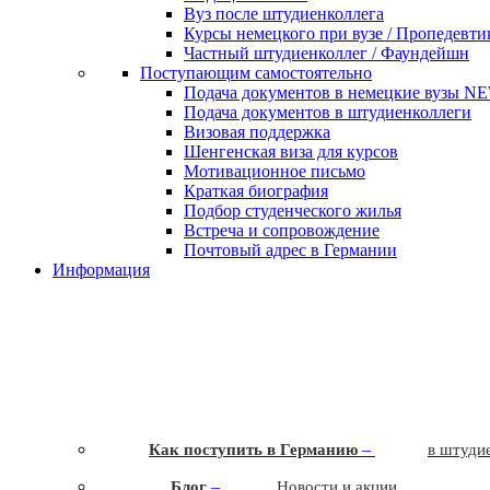
Вуз после штудиенколлега
Курсы немецкого при вузе / Пропедевти
Частный штудиенколлег / Фаундейшн
Поступающим самостоятельно
Подача документов в немецкие вузы
N
Подача документов в штудиенколлеги
Визовая поддержка
Шенгенская виза для курсов
Мотивационное письмо
Краткая биография
Подбор студенческого жилья
Встреча и сопровождение
Почтовый адрес в Германии
Информация
–
Как поступить в Германию
в штудие
–
Блог
Новости и акции