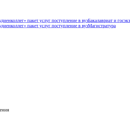
Бакалавриат и госэк
Магистратура
ения