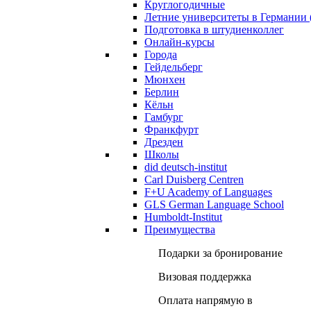
Круглогодичные
Летние университеты в Германии 
Подготовка в штудиенколлег
Онлайн-курсы
Города
Гейдельберг
Мюнхен
Берлин
Кёльн
Гамбург
Франкфурт
Дрезден
Школы
did deutsch-institut
Carl Duisberg Centren
F+U Academy of Languages
GLS German Language School
Humboldt-Institut
Преимущества
Подарки за бронирование
Визовая поддержка
Оплата напрямую в