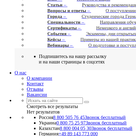
–
Статьи
Руководства и рекомендац
–
Вопросы и ответы
О поступлении
–
Города
Студенческие города Герм
–
Cпециальности
Направления обу
–
Сертификаты
Немецкого и англий
–
События
Экзамены, дни открытых
–
Кейсы
Примеры из нашей практик
–
Вебинары
О подготовке и поступ
Подпишитесь на нашу рассылку
и на наши страницы в соцсетях
О нас
О компании
Контакт
Отзывы
Вакансии
Смотреть все результаты
Нет результатов
Россия
8 800 505 76 45
Звонок бесплатный
Украина
0 800 75 25 97
Звонок бесплатный
Казахстан
8 800 004 05 30
Звонок бесплатный
Германия
+49 89 143 773 000