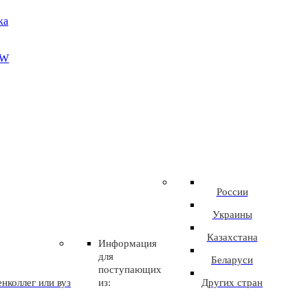
ка
EW
России
Украины
Казахстана
Информация
для
Беларуси
поступающих
нколлег или вуз
из:
Других стран