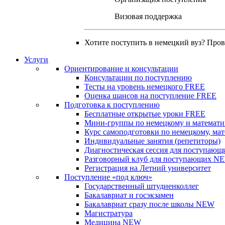
Визовая поддержка
Хотите поступить в немецкий вуз? Про
Услуги
Ориентирование и консультации
Консультации по поступлению
Тесты на уровень немецкого
FREE
Оценка шансов на поступление
FREE
Подготовка к поступлению
Бесплатные открытые уроки
FREE
Мини-группы по немецкому и математи
Курс самоподготовки по немецкому, ма
Индивидуальные занятия (репетиторы)
Диагностическая сессия для поступающ
Разговорный клуб для поступающих
N
Регистрация на Летний университет
Поступление «под ключ»
Государственный штудиенколлег
Бакалавриат и госэкзамен
Бакалавриат сразу после школы
NEW
Магистратура
Медицина
NEW