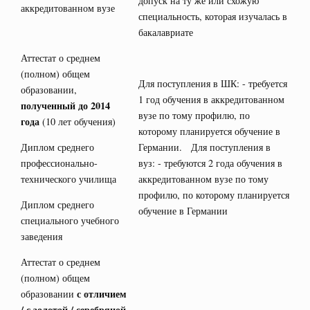
допуск на ту же или схожую
аккредитованном вузе
специальность, которая изучалась в
бакалавриате
Аттестат о среднем
(полном) общем
Для поступления в ШК: - требуется
образовании,
1 год обучения в аккредитованном
полученный до 2014
вузе по тому профилю, по
года
(10 лет обучения)
которому планируется обучение в
Диплом среднего
Германии. Для поступления в
профессионально-
вуз: - требуются 2 года обучения в
технического училища
аккредитованном вузе по тому
профилю, по которому планируется
Диплом среднего
обучение в Германии
специального учебного
заведения
Аттестат о среднем
(полном) общем
с отличием
образовании
/ с золотой / серебряной