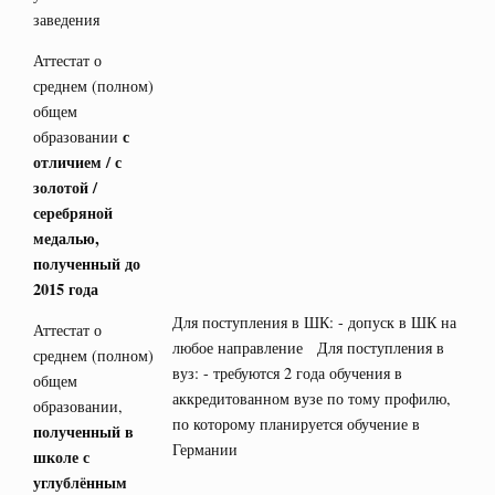
заведения
Аттестат о
среднем (полном)
общем
с
образовании
отличием / с
золотой /
серебряной
медалью,
полученный до
2015 года
Для поступления в ШК: - допуск в ШК на
Аттестат о
любое направление Для поступления в
среднем (полном)
вуз: - требуются 2 года обучения в
общем
аккредитованном вузе по тому профилю,
образовании,
по которому планируется обучение в
полученный в
Германии
школе с
углублённым