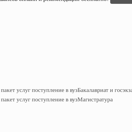
Бакалавриат и госэкз
Магистратура