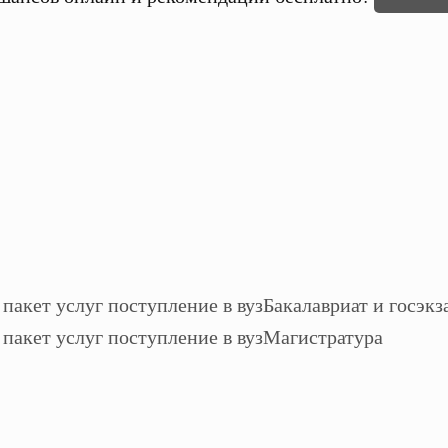
Бакалавриат и госэкз
Магистратура