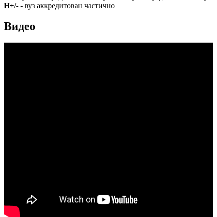
Н+/-
- вуз аккредитован частично
Видео