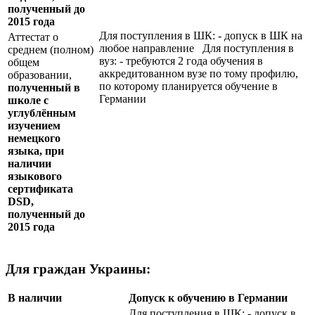
полученный до
2015 года
Для поступления в ШК: - допуск в ШК на
Аттестат о
любое направление Для поступления в
среднем (полном)
вуз: - требуются 2 года обучения в
общем
аккредитованном вузе по тому профилю,
образовании,
по которому планируется обучение в
полученный в
Германии
школе с
углублённым
изучением
немецкого
языка, при
наличии
языкового
сертификата
DSD
,
полученный до
2015 года
Для граждан Украины:
В наличии
Допуск к обучению в Германии
Для поступления в ШК: - допуск в