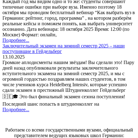
Каждый год мы видим одно и то же: студенты совершают
типичные ошибки при выборе вуза. Именно поэтому 18
октября мы проводим бесплатный вебинар “Как выбрать вуз в
Германии: рейтинг, город, программа” , на котором разберём
реальные кейсы и поможем понять, как выбрать университет
осознанно. Дата вебинара: 18 октября 2025 Время: 12:00 (по
Москве) Формат: онлайн,
Подробнее...
Заключительный экзамен на зимний семестр 2025 – наши
поступившие в Гейдельберг
13.10.2025
Громкие аплодисменты нашим звёздам! Вы сделали это! Пару
дней назад опубликовали результаты заключительного
вступительного экзамена на зимний семестр 2025, и мы с
огромной гордостью поздравляем наших студентов, в том
числе учеников курса Heidelberg Intensiv, которые успешно
сдали экзамен в престижный Штудиенколлег Гейдельберг
🇩🇪🎓 Это был финальный экзамен сезона поступления!
Последний шанс попасть в штудиенколлег на
Подробнее...
Работаем со всеми государственными вузами, официальный
представителем ведущих языковых школ Германии: