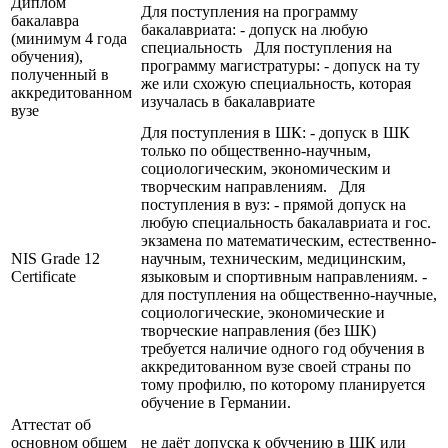
Диплом
Для поступления на программу
бакалавра
бакалавриата: - допуск на любую
(минимум 4 года
специальность Для поступления на
обучения),
программу магистратуры: - допуск на ту
полученный в
же или схожую специальность, которая
аккредитованном
изучалась в бакалавриате
вузе
Для поступления в ШК: - допуск в ШК
только по общественно-научным,
социологическим, экономическим и
творческим направлениям. Для
поступления в вуз: - прямой допуск на
любую специальность бакалавриата и гос.
экзамена по математическим, естественно-
NIS Grade 12
научным, техническим, медицинским,
Certificate
языковым и спортивным направлениям. -
для поступления на общественно-научные,
социологические, экономические и
творческие направления (без ШК)
требуется наличие одного год обучения в
аккредитованном вузе своей страны по
тому профилю, по которому планируется
обучение в Германии.
Аттестат об
основном общем
не даёт допуска к обучению в ШК или