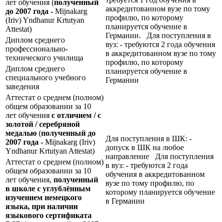
лет обучения (
полученный
аккредитованном вузе по тому
до 2007 года -
Mijnakarg
профилю, по которому
(Iriv) Yndhanur Krtutyan
планируется обучение в
Attestat)
Германии. Для поступления в
Диплом среднего
вуз: - требуются 2 года обучения
профессионально-
в аккредитованном вузе по тому
технического училища
профилю, по которому
Диплом среднего
планируется обучение в
специального учебного
Германии
заведения
Аттестат о среднем (полном)
общем образовании за 10
лет обучения
с отличием / с
золотой / серебряной
медалью
(
полученный до
Для поступления в ШК: -
2007 года -
Mijnakarg (Iriv)
допуск в ШК на любое
Yndhanur Krtutyan Attestat)
направление Для поступления
Аттестат о среднем (полном)
в вуз: - требуются 2 года
общем образовании за 10
обучения в аккредитованном
лет обучения,
полученный
вузе по тому профилю, по
в школе с углублённым
которому планируется обучение
изучением немецкого
в Германии
языка, при наличии
языкового сертификата