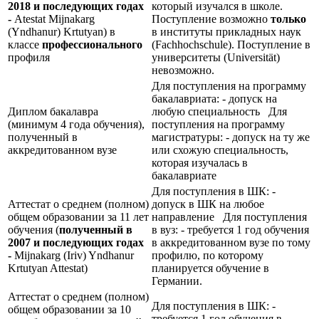
2018 и последующих годах
который изучался в школе.
-
Atestat Mijnakarg
Поступление возможно
только
(Yndhanur) Krtutyan) в
в институты прикладных наук
классе
профессионального
(Fachhochschule). Поступление в
профиля
университеты (Universität)
невозможно.
Для поступления на программу
бакалавриата: - допуск на
Диплом бакалавра
любую специальность Для
(минимум 4 года обучения),
поступления на программу
полученный в
магистратуры: - допуск на ту же
аккредитованном вузе
или схожую специальность,
которая изучалась в
бакалавриате
Для поступления в ШК: -
Аттестат о среднем (полном)
допуск в ШК на любое
общем образовании за 11 лет
направление Для поступления
обучения (
полученный в
в вуз: - требуется 1 год обучения
2007 и последующих годах
в аккредитованном вузе по тому
-
Mijnakarg (Iriv) Yndhanur
профилю, по которому
Krtutyan Attestat)
планируется обучение в
Германии.
Аттестат о среднем (полном)
Для поступления в ШК: -
общем образовании за 10
требуется 1 год обучения в