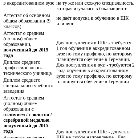
в аккредитованном вузе
на ту же или схожую специальность,
которая изучалась в бакалавриате
Аттестат об основном
не даёт допуска к обучению в ШК
общем образовании (9
или вузе.
классов)
Аттестат о среднем
(полном) общем
Для поступления в ШК: - требуется
образовании,
1 год обучения в аккредитованном
полученный до 2015
вузе по тому профилю, по которому
года
планируется обучение в Германии.
Диплом среднего
Для поступления в вуз: - требуются 2
профессионально-
года обучения в аккредитованном
технического училища
вузе по тому профилю, по которому
Диплом среднего
планируется обучение в Германии
специального учебного
заведения
Аттестат о среднем
(полном) общем
образовании
с
отличием / с золотой /
серебряной медалью,
полученный до 2015
года
Для поступления в ШК: - допуск в
ШК на любое направление Для
Аттестат о среднем