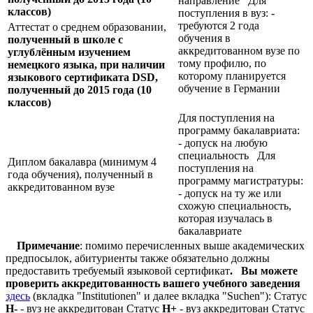
направление Для
классов)
поступления в вуз: -
требуются 2 года
Аттестат о среднем образовании,
обучения в
полученный в школе с
аккредитованном вузе по
углублённым изучением
тому профилю, по
немецкого языка, при наличии
которому планируется
языкового сертификата
DSD,
обучение в Германии
полученный до 2015 года (10
классов)
Для поступления на
программу бакалавриата:
- допуск на любую
специальность Для
Диплом бакалавра (минимум 4
поступления на
года обучения), полученный в
программу магистратуры:
аккредитованном вузе
- допуск на ту же или
схожую специальность,
которая изучалась в
бакалавриате
Примечание
: помимо перечисленных выше академических
предпосылок, абитуриенты также обязательно должны
предоставить требуемый языковой сертификат
.
Вы можете
проверить аккредитованность вашего учебного заведения
здесь
(вкладка "Institutionen" и далее вкладка "Suchen"): Статус
Н-
- вуз не аккредитован Статус
Н+
- вуз аккредитован Статус