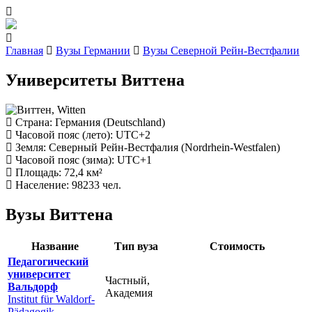
Главная
Вузы Германии
Вузы Северной Рейн-Вестфалии
Университеты Виттена
Страна
: Германия (Deutschland)
Часовой пояс (лето)
: UTC+2
Земля
: Северный Рейн-Вестфалия (Nordrhein-Westfalen)
Часовой пояс (зима)
: UTC+1
Площадь
: 72,4 км²
Население
: 98233 чел.
Вузы Виттена
Название
Тип вуза
Стоимость
Педагогический
университет
Частный,
Вальдорф
Академия
Institut für Waldorf-
Pädagogik