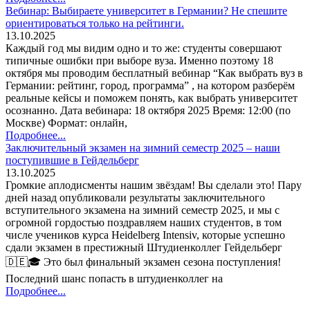
Вебинар: Выбираете университет в Германии? Не спешите
ориентироваться только на рейтинги.
13.10.2025
Каждый год мы видим одно и то же: студенты совершают
типичные ошибки при выборе вуза. Именно поэтому 18
октября мы проводим бесплатный вебинар “Как выбрать вуз в
Германии: рейтинг, город, программа” , на котором разберём
реальные кейсы и поможем понять, как выбрать университет
осознанно. Дата вебинара: 18 октября 2025 Время: 12:00 (по
Москве) Формат: онлайн,
Подробнее...
Заключительный экзамен на зимний семестр 2025 – наши
поступившие в Гейдельберг
13.10.2025
Громкие аплодисменты нашим звёздам! Вы сделали это! Пару
дней назад опубликовали результаты заключительного
вступительного экзамена на зимний семестр 2025, и мы с
огромной гордостью поздравляем наших студентов, в том
числе учеников курса Heidelberg Intensiv, которые успешно
сдали экзамен в престижный Штудиенколлег Гейдельберг
🇩🇪🎓 Это был финальный экзамен сезона поступления!
Последний шанс попасть в штудиенколлег на
Подробнее...