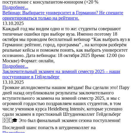
поступление с консультантом-юниором (+20 %
Подробнее...
Вебинар: Выбираете университет в Германии? Не спешите
ориентироваться только на рейтинги.
13.10.2025
Каждый год мы видим одно и то же: студенты совершают
типичные ошибки при выборе вуза. Именно поэтому 18
октября мы проводим бесплатный вебинар “Как выбрать вуз в
Германии: рейтинг, город, программа” , на котором разберём
реальные кейсы и поможем понять, как выбрать университет
осознанно. Дата вебинара: 18 октября 2025 Время: 12:00 (по
Москве) Формат: онлайн,
Подробнее...
Заключительный экзамен на зимний семестр 2025 – наши
поступившие в Гейдельберг
13.10.2025
Громкие аплодисменты нашим звёздам! Вы сделали это! Пару
дней назад опубликовали результаты заключительного
вступительного экзамена на зимний семестр 2025, и мы с
огромной гордостью поздравляем наших студентов, в том
числе учеников курса Heidelberg Intensiv, которые успешно
сдали экзамен в престижный Штудиенколлег Гейдельберг
🇩🇪🎓 Это был финальный экзамен сезона поступления!
Последний шанс попасть в штудиенколлег на
Подробнее...