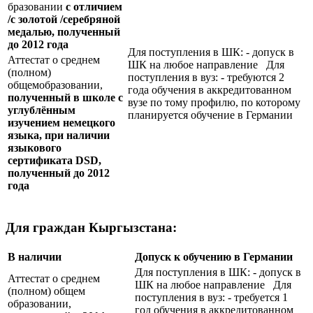
бразовании
с отличием
/с золотой /серебряной
медалью, полученный
до 2012 года
Для поступления в ШК: - допуск в
Аттестат о среднем
ШК на любое направление Для
(полном)
поступления в вуз: - требуются 2
общемобразовании,
года обучения в аккредитованном
полученный в школе с
вузе по тому профилю, по которому
углублённым
планируется обучение в Германии
изучением немецкого
языка, при наличии
языкового
сертификата
DSD
,
полученный до 2012
года
Для граждан Кыргызстана:
В наличии
Допуск к обучению в Германии
Для поступления в ШК: - допуск в
Аттестат о среднем
ШК на любое направление Для
(полном) общем
поступления в вуз: - требуется 1
образовании,
год обучения в аккредитованном