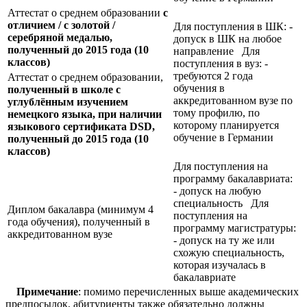
Аттестат о среднем образовании
с
отличием / с золотой /
Для поступления в ШК: -
серебряной медалью,
допуск в ШК на любое
полученный до 2015 года (10
направление Для
классов)
поступления в вуз: -
требуются 2 года
Аттестат о среднем образовании,
обучения в
полученный в школе с
аккредитованном вузе по
углублённым изучением
тому профилю, по
немецкого языка, при наличии
которому планируется
языкового сертификата
DSD,
обучение в Германии
полученный до 2015 года (10
классов)
Для поступления на
программу бакалавриата:
- допуск на любую
специальность Для
Диплом бакалавра (минимум 4
поступления на
года обучения), полученный в
программу магистратуры:
аккредитованном вузе
- допуск на ту же или
схожую специальность,
которая изучалась в
бакалавриате
Примечание
: помимо перечисленных выше академических
предпосылок, абитуриенты также обязательно должны