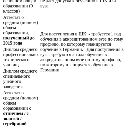
основном общем
не даёт допуска к обучению в ШК или
образовании (9
вузе.
классов)
Аттестат о
среднем (полном)
общем
образовании,
Для поступления в ШК: - требуется 1 год
полученный до
обучения в аккредитованном вузе по тому
2015 года
профилю, по которому планируется
Диплом среднего
обучение в Германии. Для поступления в
профессионально-
вуз: - требуются 2 года обучения в
технического
аккредитованном вузе по тому профилю,
училища
по которому планируется обучение в
Германии
Диплом среднего
специального
учебного
заведения
Аттестат о
среднем (полном)
общем
образовании
с
отличием / с
золотой /
серебряной