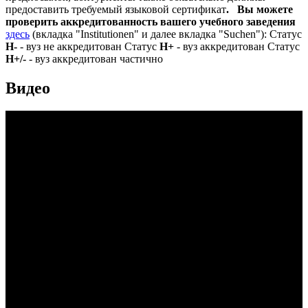
предоставить требуемый языковой сертификат
.
Вы можете
проверить аккредитованность вашего учебного заведения
здесь
(вкладка "Institutionen" и далее вкладка "Suchen"): Статус
Н-
- вуз не аккредитован Статус
Н+
- вуз аккредитован Статус
Н+/-
- вуз аккредитован частично
Видео