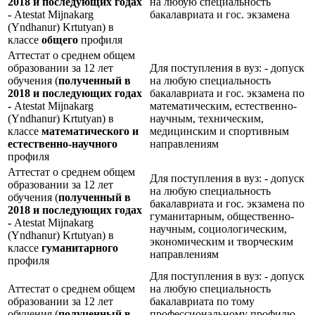
2018 и последующих годах
на любую специальность
-
Atestat Mijnakarg
бакалавриата и гос. экзамена
(Yndhanur) Krtutyan) в
классе
общего
профиля
Аттестат о среднем общем
образовании за 12 лет
Для поступления в вуз: - допуск
обучения (
полученный в
на любую специальность
2018 и последующих годах
бакалавриата и гос. экзамена по
-
Atestat Mijnakarg
математическим, естественно-
(Yndhanur) Krtutyan) в
научным, техническим,
классе
математического и
медицинским и спортивным
естественно-научного
направлениям
профиля
Аттестат о среднем общем
Для поступления в вуз: - допуск
образовании за 12 лет
на любую специальность
обучения (
полученный в
бакалавриата и гос. экзамена по
2018 и последующих годах
гуманитарным, общественно-
-
Atestat Mijnakarg
научным, социологическим,
(Yndhanur) Krtutyan) в
экономическим и творческим
классе
гуманитарного
направлениям
профиля
Для поступления в вуз: - допуск
Аттестат о среднем общем
на любую специальность
образовании за 12 лет
бакалавриата по тому
обучения (
полученный в
профессиональному профилю,