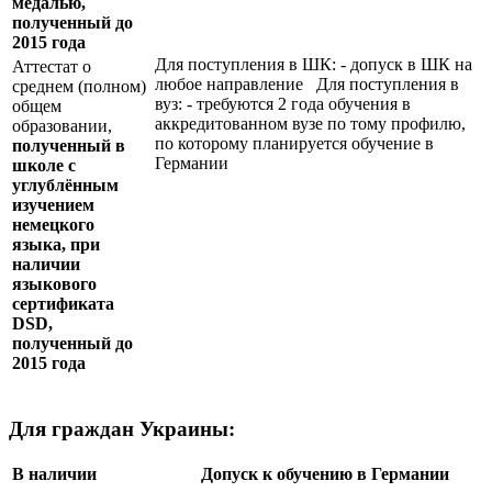
медалью,
полученный до
2015 года
Для поступления в ШК: - допуск в ШК на
Аттестат о
любое направление Для поступления в
среднем (полном)
вуз: - требуются 2 года обучения в
общем
аккредитованном вузе по тому профилю,
образовании,
по которому планируется обучение в
полученный в
Германии
школе с
углублённым
изучением
немецкого
языка, при
наличии
языкового
сертификата
DSD
,
полученный до
2015 года
Для граждан Украины:
В наличии
Допуск к обучению в Германии