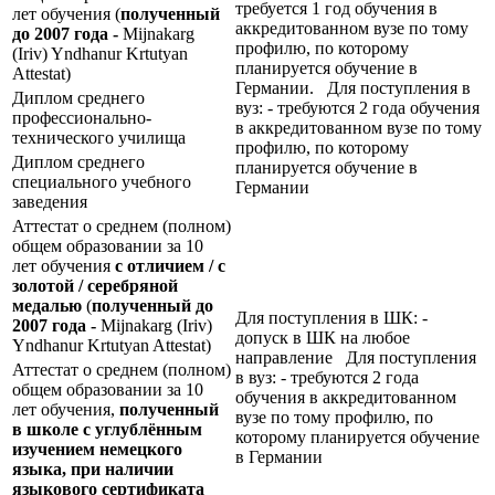
требуется 1 год обучения в
лет обучения (
полученный
аккредитованном вузе по тому
до 2007 года -
Mijnakarg
профилю, по которому
(Iriv) Yndhanur Krtutyan
планируется обучение в
Attestat)
Германии. Для поступления в
Диплом среднего
вуз: - требуются 2 года обучения
профессионально-
в аккредитованном вузе по тому
технического училища
профилю, по которому
Диплом среднего
планируется обучение в
специального учебного
Германии
заведения
Аттестат о среднем (полном)
общем образовании за 10
лет обучения
с отличием / с
золотой / серебряной
медалью
(
полученный до
Для поступления в ШК: -
2007 года -
Mijnakarg (Iriv)
допуск в ШК на любое
Yndhanur Krtutyan Attestat)
направление Для поступления
Аттестат о среднем (полном)
в вуз: - требуются 2 года
общем образовании за 10
обучения в аккредитованном
лет обучения,
полученный
вузе по тому профилю, по
в школе с углублённым
которому планируется обучение
изучением немецкого
в Германии
языка, при наличии
языкового сертификата