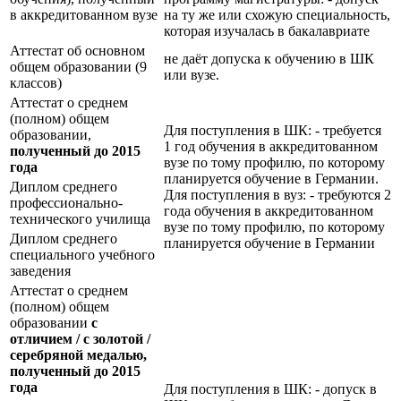
в аккредитованном вузе
на ту же или схожую специальность,
которая изучалась в бакалавриате
Аттестат об основном
не даёт допуска к обучению в ШК
общем образовании (9
или вузе.
классов)
Аттестат о среднем
(полном) общем
Для поступления в ШК: - требуется
образовании,
1 год обучения в аккредитованном
полученный до 2015
вузе по тому профилю, по которому
года
планируется обучение в Германии.
Диплом среднего
Для поступления в вуз: - требуются 2
профессионально-
года обучения в аккредитованном
технического училища
вузе по тому профилю, по которому
Диплом среднего
планируется обучение в Германии
специального учебного
заведения
Аттестат о среднем
(полном) общем
образовании
с
отличием / с золотой /
серебряной медалью,
полученный до 2015
года
Для поступления в ШК: - допуск в