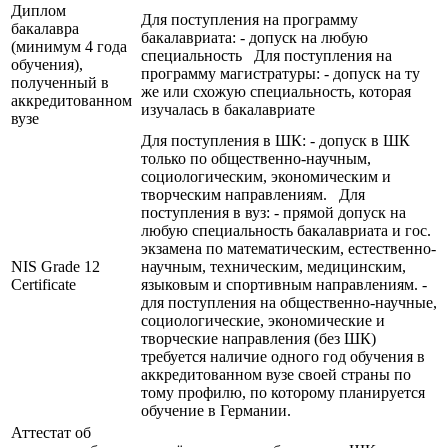
Диплом
Для поступления на программу
бакалавра
бакалавриата: - допуск на любую
(минимум 4 года
специальность Для поступления на
обучения),
программу магистратуры: - допуск на ту
полученный в
же или схожую специальность, которая
аккредитованном
изучалась в бакалавриате
вузе
Для поступления в ШК: - допуск в ШК
только по общественно-научным,
социологическим, экономическим и
творческим направлениям. Для
поступления в вуз: - прямой допуск на
любую специальность бакалавриата и гос.
экзамена по математическим, естественно-
NIS Grade 12
научным, техническим, медицинским,
Certificate
языковым и спортивным направлениям. -
для поступления на общественно-научные,
социологические, экономические и
творческие направления (без ШК)
требуется наличие одного год обучения в
аккредитованном вузе своей страны по
тому профилю, по которому планируется
обучение в Германии.
Аттестат об