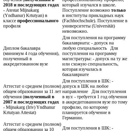
2018 и последующих годах
который изучался в школе.
-
Atestat Mijnakarg
Поступление возможно
только
(Yndhanur) Krtutyan) в
в институты прикладных наук
классе
профессионального
(Fachhochschule). Поступление в
профиля
университеты (Universität)
невозможно.
Для поступления на программу
бакалавриата: - допуск на
Диплом бакалавра
любую специальность Для
(минимум 4 года обучения),
поступления на программу
полученный в
магистратуры: - допуск на ту же
аккредитованном вузе
или схожую специальность,
которая изучалась в
бакалавриате
Для поступления в ШК: -
Аттестат о среднем (полном)
допуск в ШК на любое
общем образовании за 11 лет
направление Для поступления
обучения (
полученный в
в вуз: - требуется 1 год обучения
2007 и последующих годах
в аккредитованном вузе по тому
-
Mijnakarg (Iriv) Yndhanur
профилю, по которому
Krtutyan Attestat)
планируется обучение в
Германии.
Аттестат о среднем (полном)
Для поступления в ШК: -
общем образовании за 10